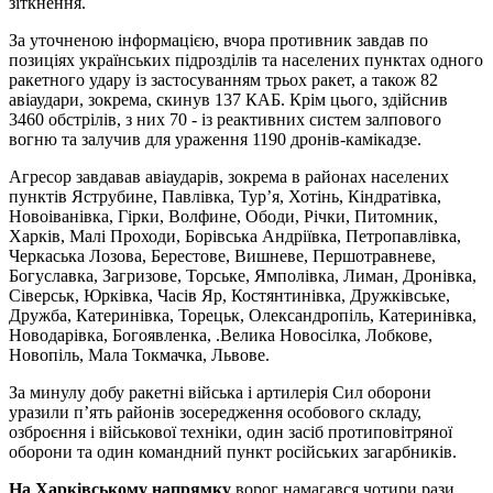
зіткнення.
За уточненою інформацією, вчора противник завдав по
позиціях українських підрозділів та населених пунктах одного
ракетного удару із застосуванням трьох ракет, а також 82
авіаудари, зокрема, скинув 137 КАБ. Крім цього, здійснив
3460 обстрілів, з них 70 - із реактивних систем залпового
вогню та залучив для ураження 1190 дронів-камікадзе.
Агресор завдавав авіаударів, зокрема в районах населених
пунктів Яструбине, Павлівка, Тур’я, Хотінь, Кіндратівка,
Новоіванівка, Гірки, Волфине, Ободи, Річки, Питомник,
Харків, Малі Проходи, Борівська Андріївка, Петропавлівка,
Черкаська Лозова, Берестове, Вишневе, Першотравневе,
Богуславка, Загризове, Торське, Ямполівка, Лиман, Дронівка,
Сіверськ, Юрківка, Часів Яр, Костянтинівка, Дружківське,
Дружба, Катеринівка, Торецьк, Олександропіль, Катеринівка,
Новодарівка, Богоявленка, .Велика Новосілка, Лобкове,
Новопіль, Мала Токмачка, Львове.
За минулу добу ракетні війська і артилерія Сил оборони
уразили п’ять районів зосередження особового складу,
озброєння і військової техніки, один засіб протиповітряної
оборони та один командний пункт російських загарбників.
На Харківському напрямку
ворог намагався чотири рази