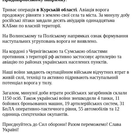
Триває операція
в Курській області
. Авіація ворога
продовжує рівняти з землею свої села та міста. За минулу добу
російські літаки завдали десять авіударів одинадцятьма
КАБми по власній території.
На Волинському та Поліському напрямках ознак формування
наступальних угруповань ворога не виявлено.
На кордоні з Чернігівською та Сумською областями
противник з території рф активно застосовує артилерію та
авіацію по районах українських населених пунктів.
Наші воїни завдають окупаційним військам відчутних втрат в
живій силі, техніці та активно підривають наступальний
потенціал ворога у тилу.
Загалом, минулої доби втрати російських загарбників склали
1150 осіб. Також українські воїни знешкодили 4 танки, 11
бойових броньованих машин, 19 артилерійських систем, 31
БпЛА оперативно-тактичного рівня, 55 автомобілів та 12
одиниць спецтехніки окупантів.
Приєднуйтесь до Сил оборони! Разом переможемо! Слава
Україні!