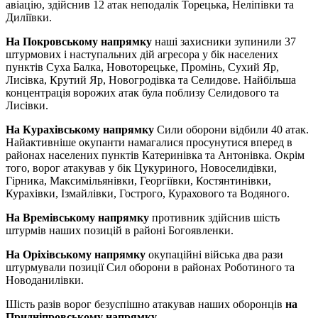
авіацію, здійснив 12 атак неподалік Торецька, Неліпівки та
Диліївки.
На Покровському напрямку
наші захисники зупинили 37
штурмових і наступальних дій агресора у бік населених
пунктів Суха Балка, Новоторецьке, Промінь, Сухий Яр,
Лисівка, Крутий Яр, Новогродівка та Селидове. Найбільша
концентрація ворожих атак була поблизу Селидового та
Лисівки.
На Курахівському напрямку
Сили оборони відбили 40 атак.
Найактивніше окупанти намагалися просунутися вперед в
районах населених пунктів Катеринівка та Антонівка. Окрім
того, ворог атакував у бік Цукуриного, Новоселидівки,
Гірника, Максимільянівки, Георгіївки, Костянтинівки,
Курахівки, Ізмайлівки, Гострого, Курахового та Водяного.
На Времівському напрямку
противник здійснив шість
штурмів наших позицій в районі Богоявленки.
На Оріхівському напрямку
окупаційні війська два рази
штурмували позиції Сил оборони в районах Роботиного та
Новоданилівки.
Шість разів ворог безуспішно атакував наших оборонців
на
Придніпровському напрямку
.