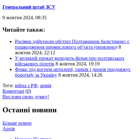
Генеральний штаб ЗСУ
9 жовтня 2024, 08:35
Читайте також:
Росіяни здійснили обстріл Полтавщини балістикою: є
пошкодження промислового обʼєкта (оновлено)
8
жовтня 2024, 22:12
У великий прокат виходить фільм про полтавських
військових пілотів
8 жовтня 2024, 19:19
Фома: під вогнем артилерії, танків і дронів продовжує
боротьбу за Україну
8 жовтня 2024, 14:26
Теги:
війна з РФ
,
армія
Коментарі
(
0
)
Вислови свою думку!
Останні новини
Більше новин
Архів