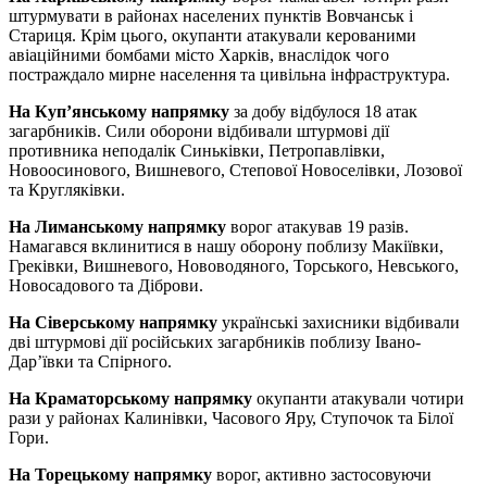
штурмувати в районах населених пунктів Вовчанськ і
Стариця. Крім цього, окупанти атакували керованими
авіаційними бомбами місто Харків, внаслідок чого
постраждало мирне населення та цивільна інфраструктура.
На Куп’янському напрямку
за добу відбулося 18 атак
загарбників. Сили оборони відбивали штурмові дії
противника неподалік Синьківки, Петропавлівки,
Новоосинового, Вишневого, Степової Новоселівки, Лозової
та Кругляківки.
На Лиманському напрямку
ворог атакував 19 разів.
Намагався вклинитися в нашу оборону поблизу Макіївки,
Греківки, Вишневого, Нововодяного, Торського, Невського,
Новосадового та Діброви.
На Сіверському напрямку
українські захисники відбивали
дві штурмові дії російських загарбників поблизу Івано-
Дар’ївки та Спірного.
На Краматорському напрямку
окупанти атакували чотири
рази у районах Калинівки, Часового Яру, Ступочок та Білої
Гори.
На Торецькому напрямку
ворог, активно застосовуючи