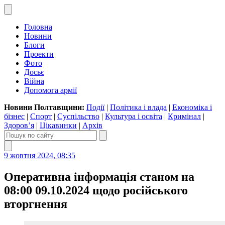
Головна
Новини
Блоги
Проекти
Фото
Досьє
Війна
Допомога армії
Новини Полтавщини:
Події
|
Політика і влада
|
Економіка і
бізнес
|
Спорт
|
Суспільство
|
Культура і освіта
|
Кримінал
|
Здоров’я
|
Цікавинки
|
Архів
9 жовтня 2024, 08:35
Оперативна інформація станом на
08:00 09.10.2024 щодо російського
вторгнення