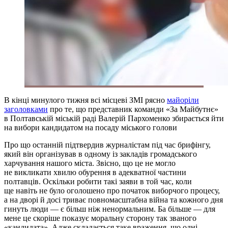
В кінці минулого тижня всі місцеві ЗМІ рясно
майоріли
заголовками
про те, що представник команди «За Майбутнє»
в Полтавській міській раді Валерій Пархоменко збирається йти
на вибори кандидатом на посаду міського голови
Про що останній підтвердив журналістам під час брифінгу,
який він організував в одному із закладів громадського
харчування нашого міста. Звісно, що це не могло
не викликати хвилю обурення в адекватної частини
полтавців. Оскільки робити такі заяви в той час, коли
ще навіть не було оголошено про початок виборчого процесу,
а на дворі й досі триває повномасштабна війна та кожного дня
гинуть люди — є більш ніж ненормальним. Ба більше — для
мене це скоріше показує моральну сторону так званого
«кандидата». Адже складається таке враження, що одні