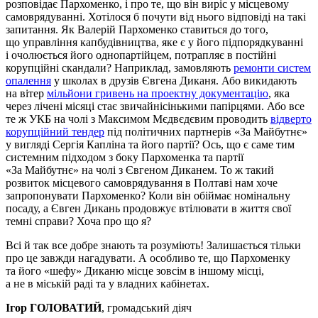
розповідає Пархоменко, і про те, що він виріс у місцевому
самоврядуванні. Хотілося б почути від нього відповіді на такі
запитання. Як Валерій Пархоменко ставиться до того,
що управління капбудівництва, яке є у його підпорядкуванні
і очолюється його однопартійцем, потрапляє в постійні
корупційні скандали? Наприклад, замовляють
ремонти систем
опалення
у школах в друзів Євгена Диканя. Або викидають
на вітер
мільйони гривень на проектну документацію
, яка
через лічені місяці стає звичайнісінькими папірцями. Або все
те ж УКБ на чолі з Максимом Мєдвєдєвим проводить
відверто
корупційний тендер
під політичних партнерів «За Майбутнє»
у вигляді Сергія Капліна та його партії? Ось, що є саме тим
системним підходом з боку Пархоменка та партії
«За Майбутнє» на чолі з Євгеном Диканем. То ж такий
розвиток місцевого самоврядування в Полтаві нам хоче
запропонувати Пархоменко? Коли він обіймає номінальну
посаду, а Євген Дикань продовжує втілювати в життя свої
темні справи? Хоча про що я?
Всі й так все добре знають та розуміють! Залишається тільки
про це завжди нагадувати. А особливо те, що Пархоменку
та його «шефу» Диканю місце зовсім в іншому місці,
а не в міській раді та у владних кабінетах.
Ігор ГОЛОВАТИЙ
, громадський діяч