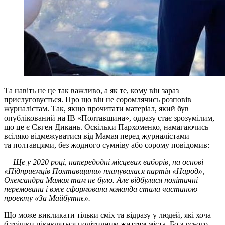
Та навіть не це так важливо, а як те, кому він зараз
прислуговується. Про що він не соромлячись розповів
журналістам. Так, якщо прочитати матеріал, який був
опублікований на ІВ «Полтавщина», одразу стає зрозумілим,
що це є Євген Дикань. Оскільки Пархоменко, намагаючись
всіляко відмежуватися від Мамая перед журналістами
та полтавцями, без жодного сумніву або сорому повідомив:
— Ще у 2020 році, напередодні місцевих виборів, на основі
«Підприємців Полтавщини» планувалася партія «Народ»,
Олександра Мамая там не було. Але відбулися політичні
перемовини і вже сформована команда стала частиною
проекту «За Майбутнє».
Що може викликати тільки сміх та відразу у людей, які хоча
б трішки цікавляться політичним життям міста. Бо з усього,