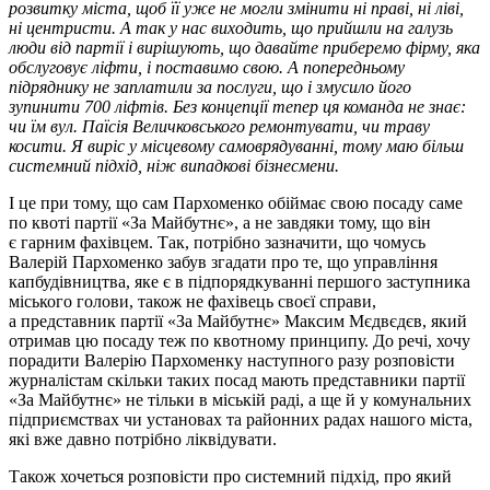
розвитку міста, щоб її уже не могли змінити ні праві, ні ліві,
ні центристи. А так у нас виходить, що прийшли на галузь
люди від партії і вирішують, що давайте приберемо фірму, яка
обслуговує ліфти, і поставимо свою. А попередньому
підряднику не заплатили за послуги, що і змусило його
зупинити 700 ліфтів. Без концепції тепер ця команда не знає:
чи їм вул. Паїсія Величковського ремонтувати, чи траву
косити. Я виріс у місцевому самоврядуванні, тому маю більш
системний підхід, ніж випадкові бізнесмени.
І це при тому, що сам Пархоменко обіймає свою посаду саме
по квоті партії «За Майбутнє», а не завдяки тому, що він
є гарним фахівцем. Так, потрібно зазначити, що чомусь
Валерій Пархоменко забув згадати про те, що управління
капбудівництва, яке є в підпорядкуванні першого заступника
міського голови, також не фахівець своєї справи,
а представник партії «За Майбутнє» Максим Мєдвєдєв, який
отримав цю посаду теж по квотному принципу. До речі, хочу
порадити Валерію Пархоменку наступного разу розповісти
журналістам скільки таких посад мають представники партії
«За Майбутнє» не тільки в міській раді, а ще й у комунальних
підприємствах чи установах та районних радах нашого міста,
які вже давно потрібно ліквідувати.
Також хочеться розповісти про системний підхід, про який