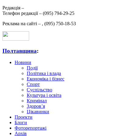
Редакція –
Телефон редакції –
(095) 794-29-25
Реклама на сайті –
,
(095) 750-18-53
Полтавщина
:
Новини
Події
Політика і влада
Економіка і бізнес
Спорт
Суспільство
Культура і освіта
Кримінал
Здоров’я
Цікавинки
Проекти
Блоги
Фоторепортажі
Архів