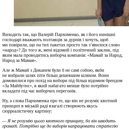
Виходить так, що Валерій Пархоменко, як і його нинішні
господарі вважають полтавців за дурнів і хочуть, щоб
ми повірили, що на тих пакетах просто так з’явилося слово
«народ»? До того ж, мені відомий і політичний заклик, під
яким мала проводитись виборча компанія: «Мамай за Народ,
Народ за Мамая».
Але ж Мамай з Диканем були б не самі собою, якби
не вибрали шлях піти більш дешевшим шляхом. Вони
домовилися про похід на вибори під більш відомим брендом
«За Майбутнє», в який набагато менше було потрібно
вкладати під час виборчих перегонів.
Ну, а слова Пархоменка про те, що він не розуміє квотний
принцип в міській раді взагалі створюють якусь
сюрреалістичну картину:
— Я не розумію цього квотного принципу, бо він шкодить
громаді. Потрібно ще до виборів напрацювати стратегію