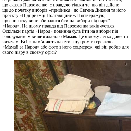
що сказав Пархоменко, є правдою тільки те, що він дійсно
ще до початку виборів «прибився» до Євгена Диканя та його
проєкту «Підприємці Полтавщини». Підтверджую,
що спочатку вони збиралися йти на вибори від партії
«Народ». На цьому правда від Пархоменка закінчується.
Оскільки партія «Народ» повинна була йти на вибори під
головуванням вищезгаданого Мамая. Це я можу легко довести
читачам. Всі ж пам’ятають пакети з цукром та гречкою
«Мамай за Народ» або фото з його соцмереж, які він робив для
свого піару в своєму офісі?