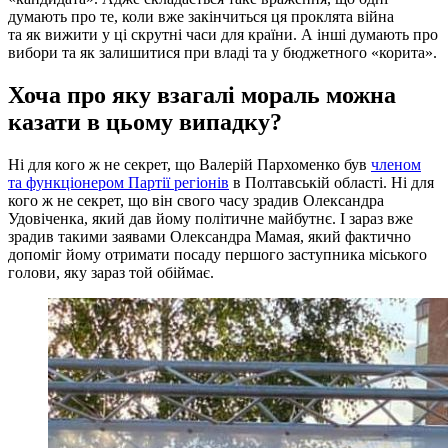
думають про те, коли вже закінчиться ця проклята війна
та як вижити у ці скрутні часи для країни. А інші думають про
вибори та як залишитися при владі та у бюджетного «корита».
Хоча про яку взагалі мораль можна
казати в цьому випадку?
Ні для кого ж не секрет, що Валерій Пархоменко був
членом
та функціонером Партії регіонів
в Полтавській області. Ні для
кого ж не секрет, що він свого часу зрадив Олександра
Удовіченка, який дав йому політичне майбутнє. І зараз вже
зрадив такими заявами Олександра Мамая, який фактично
допоміг йому отримати посаду першого заступника міського
голови, яку зараз той обіймає.