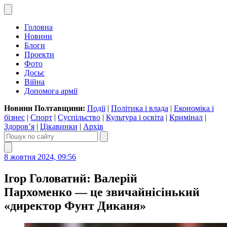
Головна
Новини
Блоги
Проекти
Фото
Досьє
Війна
Допомога армії
Новини Полтавщини:
Події
|
Політика і влада
|
Економіка і
бізнес
|
Спорт
|
Суспільство
|
Культура і освіта
|
Кримінал
|
Здоров’я
|
Цікавинки
|
Архів
8 жовтня 2024, 09:56
Ігор Головатий: Валерій
Пархоменко — це звичайнісінький
«директор Фунт Диканя»