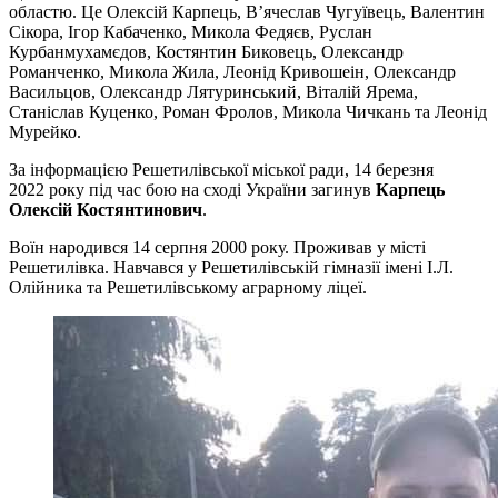
областю. Це Олексій Карпець, В’ячеслав Чугуївець, Валентин
Сікора, Ігор Кабаченко, Микола Федяєв, Руслан
Курбанмухамєдов, Костянтин Биковець, Олександр
Романченко, Микола Жила, Леонід Кривошеін, Олександр
Васильцов, Олександр Лятуринський, Віталій Ярема,
Станіслав Куценко, Роман Фролов, Микола Чичкань та Леонід
Мурейко.
За інформацією Решетилівської міської ради, 14 березня
2022 року під час бою на сході України загинув
Карпець
Олексій Костянтинович
.
Воїн народився 14 серпня 2000 року. Проживав у місті
Решетилівка. Навчався у Решетилівській гімназії імені І.Л.
Олійника та Решетилівському аграрному ліцеї.