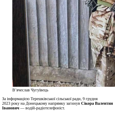
В’ячеслав Чугуївець
За інформацією Терешківської сільської ради, 9 грудня
2023 року на Донецькому напрямку загинув
Сікора Валентин
Іванович
— водій-радіотелефоніст.