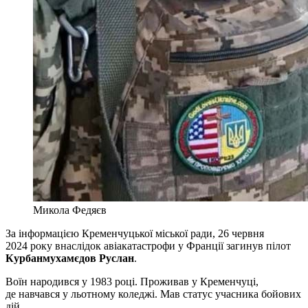
Микола Федяєв
За інформацією Кременчуцької міської ради, 26 червня
2024 року внаслідок авіакатастрофи у Франції загинув пілот
Курбанмухамєдов Руслан
.
Воїн народився у 1983 році. Проживав у Кременчуці,
де навчався у льотному коледжі. Мав статус учасника бойових
дій.