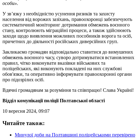
особи».
У зв’язку з необхідністю усунення ризиків та захисту
населення від ворожих зазіхань, правоохоронці забезпечують
систематичний моніторинг дотримання обмежень воєнного
стану, контролюють міграційні процеси, а також здійснюють
заходи щодо виявлення можливих пособників ворога та осіб,
причетних до діяльності російських диверсійних груп.
Закликаємо громадян відповідально ставитися до вимушених
обмежень воєнного часу, суворо дотримуватися встановлених
правил, чітко виконувати вказівки військових та
поліцейських, які виконують покладені на них службові
обов'язки, та оперативно інформувати правоохоронні органи
про підозрілих осіб.
Вдячні громадянам за розуміння та співпрацю! Слава Україні!
Відділ комунікації поліції Полтавської області
10 вересня 2024, 09:07
Читайте також:
Минулої доби на Полтавщині поліцейськими перевірено