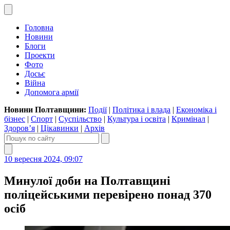
Головна
Новини
Блоги
Проекти
Фото
Досьє
Війна
Допомога армії
Новини Полтавщини:
Події
|
Політика і влада
|
Економіка і
бізнес
|
Спорт
|
Суспільство
|
Культура і освіта
|
Кримінал
|
Здоров’я
|
Цікавинки
|
Архів
10 вересня 2024, 09:07
Минулої доби на Полтавщині
поліцейськими перевірено понад 370
осіб