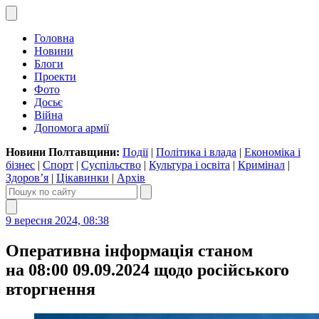
Головна
Новини
Блоги
Проекти
Фото
Досьє
Війна
Допомога армії
Новини Полтавщини:
Події
|
Політика і влада
|
Економіка і
бізнес
|
Спорт
|
Суспільство
|
Культура і освіта
|
Кримінал
|
Здоров’я
|
Цікавинки
|
Архів
9 вересня 2024, 08:38
Оперативна інформація станом
на 08:00 09.09.2024 щодо російського
вторгнення