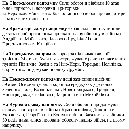
На Сіверському напрямку
Сили оборони відбили 10 атак
біля Спірного, Білогорівки, Григорівки
та Верхньокам’янського. Біля останнього ворог провів чотири
із зазначених вище атак.
На Краматорському напрямку
українські воїни зупинили
десять спроб противника прорвати нашу оборону в районах
Андріївки, Майського, Часового Яру, Білої Гори,
Предтечиного та Кліщіївки.
На Торецькому напрямку
ворог, за підтримки авіації,
здійснив 24 атаки. Зусилля зосереджував у районах населених
пунктів Північне, Залізне та Нью-Йорк, Торецьк і Неліпівка.
Окрім того, штурмував поблизу Дружби.
На Покровському напрямку
наші захисники відбили
39 атак. Основні зусилля ворог зосереджував у районах
Зеленого Поля, Воздвиженки, Новотроїцького, Гродівки,
Новогродівки, Селідового, Маринівки та Михайлівки.
На Курахівському напрямку
Сили оборони продовжують
стримувати ворога в районах Красногорівки, Долинівки,
Українська, Георгіївки та Костянтинівки. Загалом загарбники
30 разів намагалися прорвати оборону наших військ на цьому
напрямку.