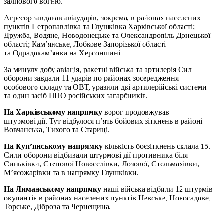
залпового вогню.
Агресор завдавав авіаударів, зокрема, в районах населених
пунктів Петропавлівка та Глушківка Харківської області;
Дружба, Водяне, Новодонецьке та Олександропіль Донецької
області; Кам’янське, Лобкове Запорізької області
та Одрадокам’янка на Херсонщині.
За минулу добу авіація, ракетні війська та артилерія Сил
оборони завдали 11 ударів по районах зосередження
особового складу та ОВТ, уразили дві артилерійські системи
та один засіб ППО російських загарбників.
На Харківському напрямку
ворог продовжував
штурмові дії. Тут відбулося п’ять бойових зіткнень в районі
Вовчанська, Тихого та Стариці.
На Куп’янському напрямку
кількість боєзіткнень склала 15.
Сили оборони відбивали штурмові дії противника біля
Синьківки, Степової Новоселівки, Лозової, Стельмахівки,
М’ясожарівки та в напрямку Глушківки.
На Лиманському напрямку
наші війська відбили 12 штурмів
окупантів в районах населених пунктів Невське, Новосадове,
Торське, Діброва та Чернещина.