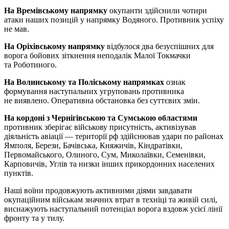
На Времівському напрямку
окупанти здійснили чотири
атаки наших позицій у напрямку Водяного. Противник успіху
не мав.
На Оріхівському напрямку
відбулося два безуспішних для
ворога бойових зіткнення неподалік Малої Токмачки
та Роботиного.
На Волинському та Поліському напрямках
ознак
формування наступальних угруповань противника
не виявлено. Оперативна обстановка без суттєвих змін.
На кордоні з Чернігівською та Сумською областями
противник зберігає військову присутність, активізував
діяльність авіації — території рф здійснював удари по районах
Ямполя, Берези, Бачівська, Княжичів, Кіндратівки,
Первомайського, Олиного, Сум, Миколаївки, Семенівки,
Карповичів, Углів та низки інших прикордонних населених
пунктів.
Наші воїни продовжують активними діями завдавати
окупаційним військам значних втрат в техніці та живій силі,
виснажують наступальний потенціал ворога вздовж усієї лінії
фронту та у тилу.