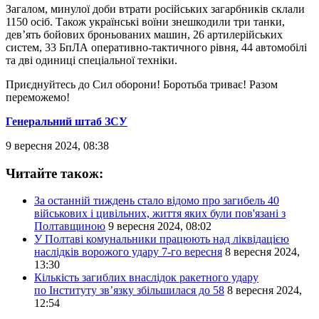
Загалом, минулої доби втрати російських загарбників склали
1150 осіб. Також українські воїни знешкодили три танки,
дев’ять бойових броньованих машин, 26 артилерійських
систем, 33 БпЛА оперативно-тактичного рівня, 44 автомобілі
та дві одиниці спеціальної техніки.
Приєднуйтесь до Сил оборони! Боротьба триває! Разом
переможемо!
Генеральний штаб ЗСУ
9 вересня 2024, 08:38
Читайте також:
За останній тиждень стало відомо про загибель 40
військових і цивільних, життя яких були пов'язані з
Полтавщиною
9 вересня 2024, 08:02
У Полтаві комунальники працюють над ліквідацією
наслідків ворожого удару 7-го вересня
8 вересня 2024,
13:30
Кількість загиблих внаслідок ракетного удару
по Інституту зв’язку збільшилася до 58
8 вересня 2024,
12:54