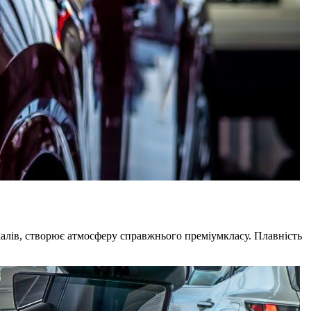
алів, створює атмосферу справжнього преміумкласу. Плавність