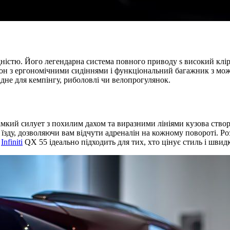
ністю. Його легендарна система повного приводу s високий клір
алон з ергономічними сидіннями і функціональний багажник з мо
ідне для кемпінгу, риболовлі чи велопрогулянок.
рімкий силует з похилим дахом та виразними лініями кузова ств
 їзду, дозволяючи вам відчути адреналін на кожному повороті. Р
.
Infiniti
QX 55 ідеально підходить для тих, хто цінує стиль і швидк