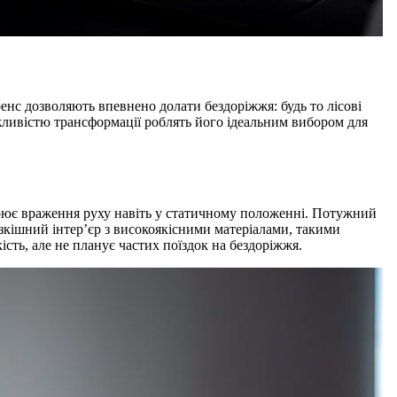
енс дозволяють впевнено долати бездоріжжя: будь то лісові
жливістю трансформації роблять його ідеальним вибором для
орює враження руху навіть у статичному положенні. Потужний
озкішний інтер’єр з високоякісними матеріалами, такими
ість, але не планує частих поїздок на бездоріжжя.