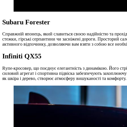
Subaru Forester
Cправжній японець, який славиться своєю надійністю та прохід
стежки, гірські серпантини чи засніжені дороги. Просторий с
активного відпочинку, дозволяючи вам взяти з собою все необх
Infiniti QX55
Rупе-кросовер, що поєднує елегантність з динамікою. Його ст
силовий агрегат і спортивна підвіска забезпечують захоплюючу
як шкіра і дерево, створює атмосферу вишуканості та комфорту