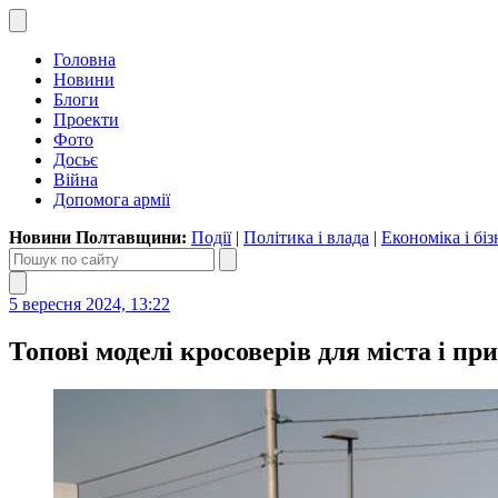
Головна
Новини
Блоги
Проекти
Фото
Досьє
Війна
Допомога армії
Новини Полтавщини:
Події
|
Політика і влада
|
Економіка і біз
5 вересня 2024, 13:22
Топові моделі кросоверів для міста і при