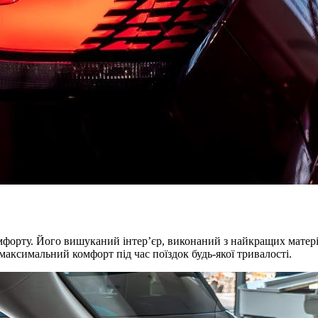
мфорту. Його вишуканий інтер’єр, виконаний з найкращих матері
максимальний комфорт під час поїздок будь-якої тривалості.