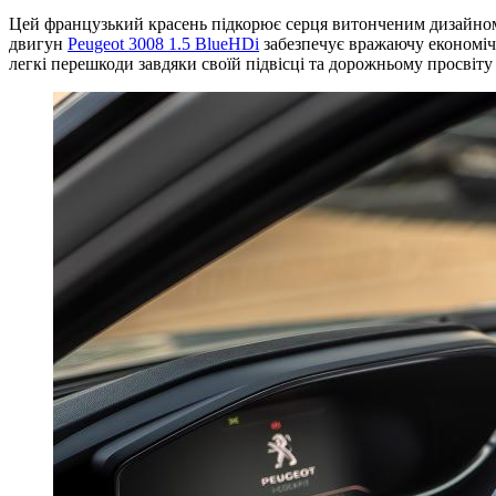
Цей французький красень підкорює серця витонченим дизайном 
двигун
Peugeot 3008 1.5 BlueHDi
забезпечує вражаючу економічн
легкі перешкоди завдяки своїй підвісці та дорожньому просвіту