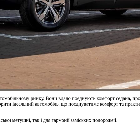
томобільному ринку. Вони вдало поєднують комфорт седана, прох
творити ідеальний автомобіль, що поєднуватиме комфорт та практ
іської метушні, так і для гармонії заміських подорожей.