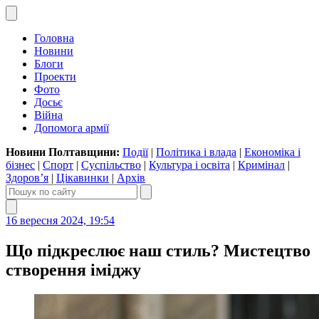
Головна
Новини
Блоги
Проекти
Фото
Досьє
Війна
Допомога армії
Новини Полтавщини:
Події
|
Політика і влада
|
Економіка і
бізнес
|
Спорт
|
Суспільство
|
Культура і освіта
|
Кримінал
|
Здоров’я
|
Цікавинки
|
Архів
16 вересня 2024, 19:54
Що підкреслює наш стиль? Мистецтво
створення іміджу