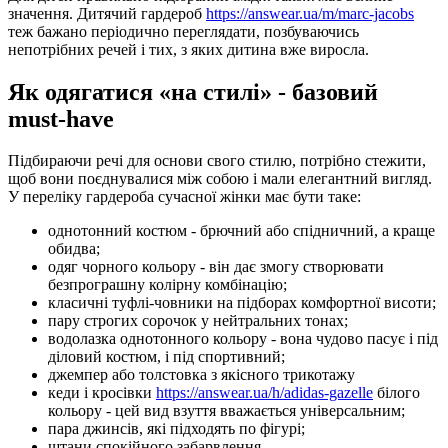
значення. Дитячий гардероб
https://answear.ua/m/marc-jacobs
теж бажано періодично переглядати, позбуваючись
непотрібних речей і тих, з яких дитина вже виросла.
Як одягатися «на стилі» - базовий
must-have
Підбираючи речі для основи свого стилю, потрібно стежити,
щоб вони поєднувалися між собою і мали елегантний вигляд.
У переліку гардероба сучасної жінки має бути таке:
однотонний костюм - брючний або спідничний, а краще
обидва;
одяг чорного кольору - він дає змогу створювати
безпрограшну колірну комбінацію;
класичні туфлі-човники на підборах комфортної висоти;
пару строгих сорочок у нейтральних тонах;
водолазка однотонного кольору - вона чудово пасує і під
діловий костюм, і під спортивний;
джемпер або толстовка з якісного трикотажу
кеди і кросівки
https://answear.ua/h/adidas-gazelle
білого
кольору - цей вид взуття вважається універсальним;
пара джинсів, які підходять по фігурі;
штани спокійного забарвлення.