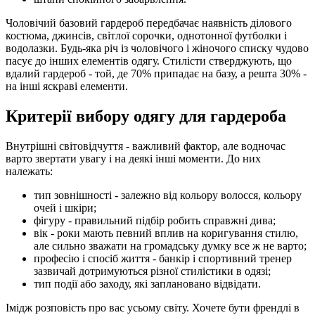
Чоловічий базовий гардероб передбачає наявність ділового
костюма, джинсів, світлої сорочки, однотонної футболки і
водолазки. Будь-яка річ із чоловічого і жіночого списку чудово
пасує до інших елементів одягу. Стилісти стверджують, що
вдалий гардероб - той, де 70% припадає на базу, а решта 30% -
на інші яскраві елементи.
Критерії вибору одягу для гардероба
Внутрішні світовідчуття - важливий фактор, але водночас
варто звертати увагу і на деякі інші моменти. До них
належать:
тип зовнішності - залежно від кольору волосся, кольору
очей і шкіри;
фігуру - правильний підбір робить справжні дива;
вік - роки мають певний вплив на коригування стилю,
але сильно зважати на громадську думку все ж не варто;
професію і спосіб життя - банкір і спортивний тренер
зазвичай дотримуються різної стилістики в одязі;
тип події або заходу, які заплановано відвідати.
Імідж розповість про вас усьому світу. Хочете бути френдлі в