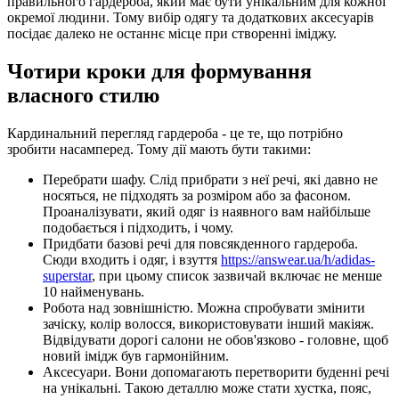
правильного гардероба, який має бути унікальним для кожної
окремої людини. Тому вибір одягу та додаткових аксесуарів
посідає далеко не останнє місце при створенні іміджу.
Чотири кроки для формування
власного стилю
Кардинальний перегляд гардероба - це те, що потрібно
зробити насамперед. Тому дії мають бути такими:
Перебрати шафу. Слід прибрати з неї речі, які давно не
носяться, не підходять за розміром або за фасоном.
Проаналізувати, який одяг із наявного вам найбільше
подобається і підходить, і чому.
Придбати базові речі для повсякденного гардероба.
Сюди входить і одяг, і взуття
https://answear.ua/h/adidas-
superstar
, при цьому список зазвичай включає не менше
10 найменувань.
Робота над зовнішністю. Можна спробувати змінити
зачіску, колір волосся, використовувати інший макіяж.
Відвідувати дорогі салони не обов'язково - головне, щоб
новий імідж був гармонійним.
Аксесуари. Вони допомагають перетворити буденні речі
на унікальні. Такою деталлю може стати хустка, пояс,