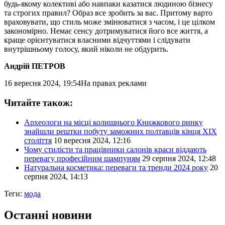
будь-якому колективі або навпаки казатися людиною бізнесу
та строгих правил? Образ все зробить за вас. Притому варто
враховувати, що стиль може змінюватися з часом, і це цілком
закономірно. Немає сенсу дотримуватися його все життя, а
краще орієнтуватися власними відчуттями і слідувати
внутрішньому голосу, який ніколи не обдурить.
Андрій ПЕТРОВ
16 вересня 2024, 19:54
На правах реклами
Читайте також:
Археологи на місці колишнього Книжкового ринку
знайшли рештки побуту заможних полтавців кінця XIX
століття
10 вересня 2024, 12:16
Чому стилісти та працівники салонів краси віддають
перевагу професійним шампуням
29 серпня 2024, 12:48
Натуральна косметика: переваги та тренди 2024 року
20
серпня 2024, 14:13
Теги:
мода
Останні новини