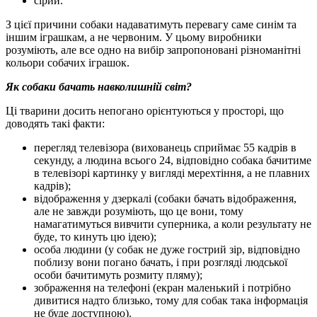
сірий.
З цієї причини собаки надаватимуть перевагу саме синім та
іншим іграшкам, а не червоним. У цьому виробники
розуміють, але все одно на вибір запропоновані різноманітні
кольори собачих іграшок.
Як собаки бачать навколишній світ?
Ці тварини досить непогано орієнтуються у просторі, що
доводять такі факти:
перегляд телевізора (вихованець сприймає 55 кадрів в
секунду, а людина всього 24, відповідно собака бачитиме
в телевізорі картинку у вигляді мерехтіння, а не плавних
кадрів);
відображення у дзеркалі (собаки бачать відображення,
але не завжди розуміють, що це вони, тому
намагатимуться вивчити суперника, а коли результату не
буде, то кинуть цю ідею);
особа людини (у собак не дуже гострий зір, відповідно
поблизу вони погано бачать, і при розгляді людської
особи бачитимуть розмиту пляму);
зображення на телефоні (екран маленький і потрібно
дивитися надто близько, тому для собак така інформація
не буде доступною).