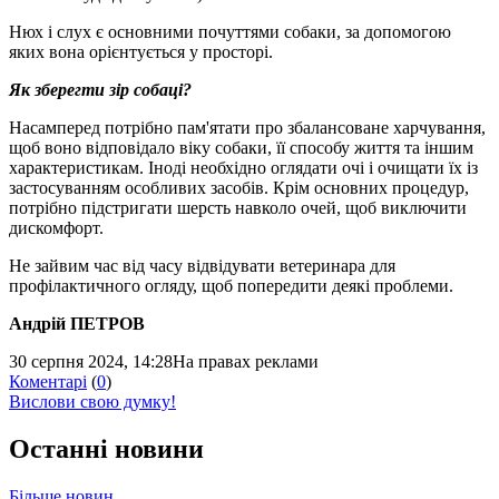
Нюх і слух є основними почуттями собаки, за допомогою
яких вона орієнтується у просторі.
Як зберегти зір собаці?
Насамперед потрібно пам'ятати про збалансоване харчування,
щоб воно відповідало віку собаки, її способу життя та іншим
характеристикам. Іноді необхідно оглядати очі і очищати їх із
застосуванням особливих засобів. Крім основних процедур,
потрібно підстригати шерсть навколо очей, щоб виключити
дискомфорт.
Не зайвим час від часу відвідувати ветеринара для
профілактичного огляду, щоб попередити деякі проблеми.
Андрій ПЕТРОВ
30 серпня 2024, 14:28
На правах реклами
Коментарі
(
0
)
Вислови свою думку!
Останні новини
Більше новин