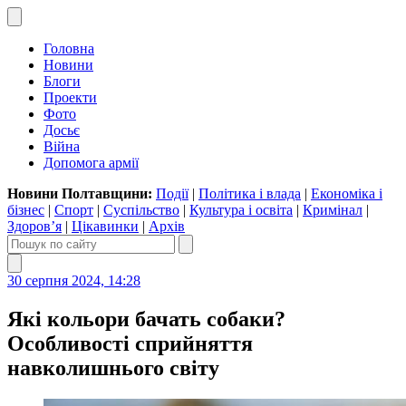
Головна
Новини
Блоги
Проекти
Фото
Досьє
Війна
Допомога армії
Новини Полтавщини:
Події
|
Політика і влада
|
Економіка і
бізнес
|
Спорт
|
Суспільство
|
Культура і освіта
|
Кримінал
|
Здоров’я
|
Цікавинки
|
Архів
30 серпня 2024, 14:28
Які кольори бачать собаки?
Особливості сприйняття
навколишнього світу