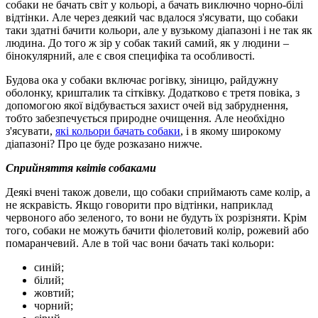
собаки не бачать світ у кольорі, а бачать виключно чорно-білі
відтінки. Але через деякий час вдалося з'ясувати, що собаки
таки здатні бачити кольори, але у вузькому діапазоні і не так як
людина. До того ж зір у собак такий самий, як у людини –
бінокулярний, але є своя специфіка та особливості.
Будова ока у собаки включає рогівку, зіницю, райдужну
оболонку, кришталик та сітківку. Додатково є третя повіка, з
допомогою якої відбувається захист очей від забруднення,
тобто забезпечується природне очищення. Але необхідно
з'ясувати,
які кольори бачать собаки
, і в якому широкому
діапазоні? Про це буде розказано нижче.
Сприйняття квітів собаками
Деякі вчені також довели, що собаки сприймають саме колір, а
не яскравість. Якщо говорити про відтінки, наприклад
червоного або зеленого, то вони не будуть їх розрізняти. Крім
того, собаки не можуть бачити фіолетовий колір, рожевий або
помаранчевий. Але в той час вони бачать такі кольори:
синій;
білий;
жовтий;
чорний;