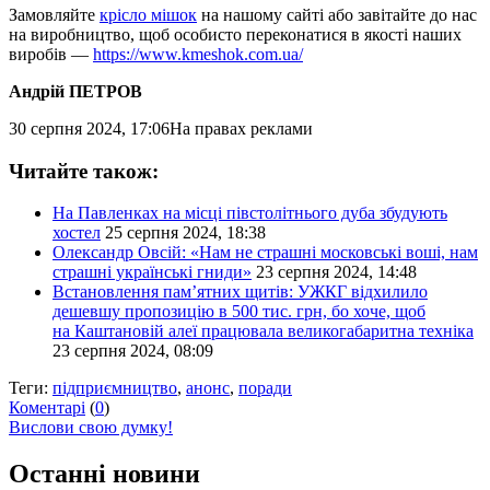
Замовляйте
крісло мішок
на нашому сайті або завітайте до нас
на виробництво, щоб особисто переконатися в якості наших
виробів —
https://www.kmeshok.com.ua/
Андрій ПЕТРОВ
30 серпня 2024, 17:06
На правах реклами
Читайте також:
На Павленках на місці півстолітнього дуба збудують
хостел
25 серпня 2024, 18:38
Олександр Овсій: «Нам не страшні московські воші, нам
страшні українські гниди»
23 серпня 2024, 14:48
Встановлення пам’ятних щитів: УЖКГ відхилило
дешевшу пропозицію в 500 тис. грн, бо хоче, щоб
на Каштановій алеї працювала великогабаритна техніка
23 серпня 2024, 08:09
Теги:
підприємництво
,
анонс
,
поради
Коментарі
(
0
)
Вислови свою думку!
Останні новини