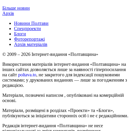
Більше новин
Архів
Новини Полтави
Спецпроекти
Блоги
Фоторепортажі
Архів матеріалів
© 2009 – 2026 Інтернет-видання «Полтавщина»
Використання матеріалів інтернет-видання «Полтавщина» на
інших сайтах дозволяється лише за наявності гіперпосилання
на сайт
poltava.to
, не закритого для індексації пошуковими
системами; у друкованих виданнях — лише за погодженням з
редакцією.
Матеріали, позначені написом
, опубліковані на комерційній
основі.
Матеріали, розміщені в розділах «Проекти» та «Блоги»,
публікуються за ініціативи сторонніх осіб і не є редакційними.
Редакція інтернет-видання «Полтавщина» не несе
відповідальності за зміст коментарів, розміщених