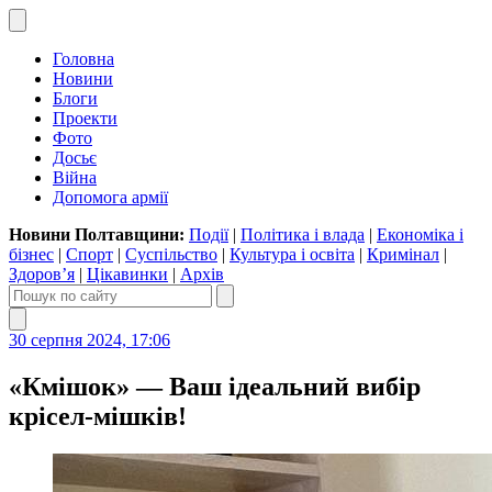
Головна
Новини
Блоги
Проекти
Фото
Досьє
Війна
Допомога армії
Новини Полтавщини:
Події
|
Політика і влада
|
Економіка і
бізнес
|
Спорт
|
Суспільство
|
Культура і освіта
|
Кримінал
|
Здоров’я
|
Цікавинки
|
Архів
30 серпня 2024, 17:06
«Кмішок» — Ваш ідеальний вибір
крісел-мішків!