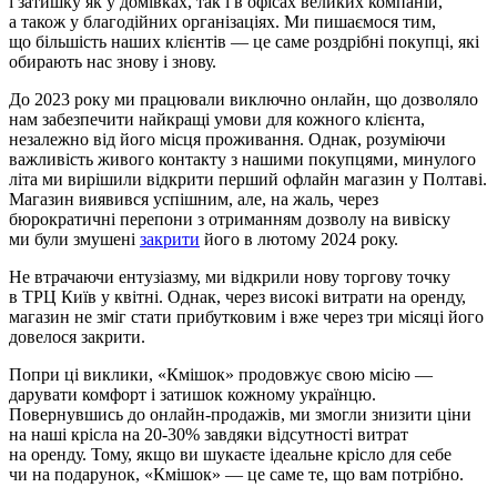
і затишку як у домівках, так і в офісах великих компаній,
а також у благодійних організаціях. Ми пишаємося тим,
що більшість наших клієнтів — це саме роздрібні покупці, які
обирають нас знову і знову.
До 2023 року ми працювали виключно онлайн, що дозволяло
нам забезпечити найкращі умови для кожного клієнта,
незалежно від його місця проживання. Однак, розуміючи
важливість живого контакту з нашими покупцями, минулого
літа ми вирішили відкрити перший офлайн магазин у Полтаві.
Магазин виявився успішним, але, на жаль, через
бюрократичні перепони з отриманням дозволу на вивіску
ми були змушені
закрити
його в лютому 2024 року.
Не втрачаючи ентузіазму, ми відкрили нову торгову точку
в ТРЦ Київ у квітні. Однак, через високі витрати на оренду,
магазин не зміг стати прибутковим і вже через три місяці його
довелося закрити.
Попри ці виклики, «Кмішок» продовжує свою місію —
дарувати комфорт і затишок кожному українцю.
Повернувшись до онлайн-продажів, ми змогли знизити ціни
на наші крісла на 20-30% завдяки відсутності витрат
на оренду. Тому, якщо ви шукаєте ідеальне крісло для себе
чи на подарунок, «Кмішок» — це саме те, що вам потрібно.