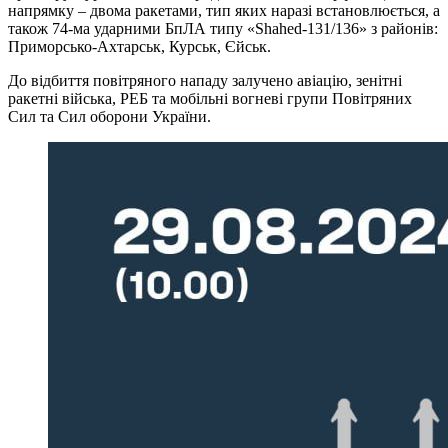
напрямку – двома ракетами, тип яких наразі встановлюється, а
також 74-ма ударними БпЛА типу «Shahed-131/136» з районів:
Приморсько-Ахтарськ, Курськ, Єйськ.
До відбиття повітряного нападу залучено авіацію, зенітні
ракетні війська, РЕБ та мобільні вогневі групи Повітряних
Сил та Сил оборони України.