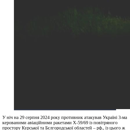
У ніч на 29 серпня 2024 року противник атакував Україні 3-ма
керованими авіаційними ракетами Х-59/69 із повітряного
простору Курської та Бєлгородської областей – рф., із цього ж