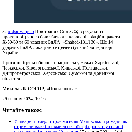
За
інформацією
Повітряних Сил ЗСУ, в результаті
протиповітряного бою збито дві керовані авіаційні ракети
Х-59/69 та 60 ударних БпЛА «Shahed-131/136». Ще 14
ударних БпЛА локаційно втрачені (упали) на території
України.
Протиповітряна оборона працювала у межах Харківської,
Черкаської, Кіровоградської, Київської, Полтавської,
Дніпропетровської, Херсонської Сумської та Донецької
областей.
Микола ЛИСОГОР
, «Полтавщина»
29 серпня 2024, 10:16
Читайте також:
У лікарні померли троє жителів Машівської громади, які
отримали важкі травми через обстріл росіян: у селищі
оголошений траур до 29 серпня
27 серпня 2024, 12:16