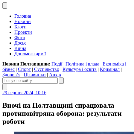
Головна
Новини
Блоги
Проекти
Фото
Досьє
Війна
Допомога армії
Новини Полтавщини:
Події
|
Політика і влада
|
Економіка і
бізнес
|
Спорт
|
Суспільство
|
Культура і освіта
|
Кримінал
|
Здоров’я
|
Цікавинки
|
Архів
29 серпня 2024, 10:16
Вночі на Полтавщині спрацювала
протиповітряна оборона: результати
роботи