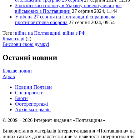
З російського полону в Україну повернулися троє
військових з Полтавщини
27 серпня 2024, 11:44
У ніч на 27 серпня на Полтавщині спрацювала
протиповітряна оборона
27 серпня 2024, 09:54
Теги:
війна на Полтавщині
,
війна з РФ
Коментарі
(
2
)
Вислови свою думку!
Останні новини
Більше новин
Архів
Новини Полтави
Спецпроекти
Блоги
Фоторепортажі
Архів матеріалів
© 2009 – 2026 Інтернет-видання «Полтавщина»
Використання матеріалів інтернет-видання «Полтавщина» на
інших сайтах дозволяється лише за наявності гіперпосилання