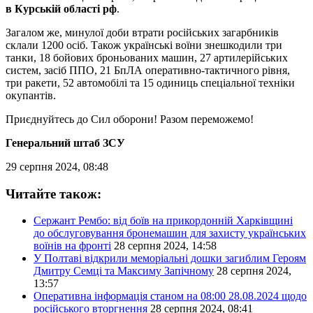
в Курській області рф
.
Загалом же, минулої доби втрати російських загарбників
склали 1200 осіб. Також українські воїни знешкодили три
танки, 18 бойових броньованих машин, 27 артилерійських
систем, засіб ППО, 21 БпЛА оперативно-тактичного рівня,
три ракети, 52 автомобілі та 15 одиниць спеціальної техніки
окупантів.
Приєднуйтесь до Сил оборони! Разом переможемо!
Генеральний штаб ЗСУ
29 серпня 2024, 08:48
Читайте також:
Сержант Рембо: від боїв на прикордонній Харківщині
до обслуговування бронемашин для захисту українських
воїнів на фронті
28 серпня 2024, 14:58
У Полтаві відкрили меморіальні дошки загиблим Героям
Дмитру Семці та Максиму Запічному
28 серпня 2024,
13:57
Оперативна інформація станом на 08:00 28.08.2024 щодо
російського вторгнення
28 серпня 2024, 08:41