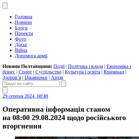
Головна
Новини
Блоги
Проекти
Фото
Досьє
Війна
Допомога армії
Новини Полтавщини:
Події
|
Політика і влада
|
Економіка і
бізнес
|
Спорт
|
Суспільство
|
Культура і освіта
|
Кримінал
|
Здоров’я
|
Цікавинки
|
Архів
29 серпня 2024, 08:48
Оперативна інформація станом
на 08:00 29.08.2024 щодо російського
вторгнення