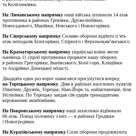
та Колісниківки.
На Лиманському напрямку
наші війська зупинили 14 атак
противника в районах Греківки, Дружелюбівки,
Новосадового, Макіївки, Невського і Новоєгорівки.
На Сіверському напрямку
Силами оборони відбито п’ять
атак неподалік Білогорівки, Спірного і Верхньокам’янського.
На Краматорському напрямку
українські воїни звели
нанівець 11 спроб противника прорвати нашу оборону
в районах Григорівки, Іванівського, Білої гори, Кліщіївки
та Андріївки Донецької області.
Двадцять один раз ворог намагався просунутися вперед
на Торецькому напрямку
. Діяв в районах населених пунктів
Північне, Дружба, Торецьк, Нью-Йорк та, найактивніше, біля
Неліпівки. По Торецьку завдав сім ударів тринадцятьма
керованими авіабомбами.
На Покровському напрямку
наші захисники відбивали
66 атак. Понад половину з них — в районах Гродівки
і Новогродівки.
На Курахівському напрямку
Сили оборони продовжують