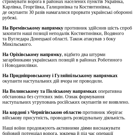
стримувати ворога в районах населених пунктів Українка,
Карлівка, Георгіївка, Галицинівка та Костянтинівка,
де окупанти 30 разів намагалися прорвати українські оборонні
рубежі.
На Времівському напрямку
противник здійснив шість спроб
захопити наші позиції неподалік Костянтинівки, Водяного
та Вугледара Донецької області. Також атакував з боку
Микільського.
На Оріхівському напрямку
, відбито два штурми
загарбниками українських позицій в районах Роботиного
і Новоданилівки.
На Придніпровському і Гуляйпільському напрямках
окупанти наступальних дій вчора не проводили.
На Волинському та Поліському напрямках
оперативна
обстановка без суттєвих змін. Ознак формування
наступальних угруповань російських окупантів не виявлено.
На кордоні з Чернігівською областю
противник зберігає
військову присутність, проводить розвідувальну діяльність.
Наші воїни продовжують активними діями виснажувати
бойовий потенціал ворога, зокрема й під час операції