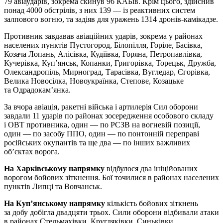
79 авіаударів, зокрема скинув 96 КАБів. Крім цього, здійснив
понад 4000 обстрілів, з них 139 — із реактивних систем
залпового вогню, та задіяв для уражень 1314 дронів-камікадзе.
Противник завдавав авіаційних ударів, зокрема у районах
населених пунктів Пустогород, Білопілля, Горіле, Басівка,
Козача Лопань, Алісівка, Кудіївка, Горяна, Петропавлівка,
Кучерівка, Куп’янськ, Копанки, Григорівка, Торецьк, Дружба,
Олександропіль, Мирноград, Тарасівка, Вугледар, Єгорівка,
Велика Новосілка, Новоукраїнка, Степове, Козацьке
та Одрадокам’янка.
За вчора авіація, ракетні війська і артилерія Сил оборони
завдали 11 ударів по районах зосередження особового складу
і ОВТ противника, один — по РСЗВ на вогневій позиції,
один — по засобу ППО, один — по понтонній переправі
російських окупантів та ще два — по інших важливих
об’єктах ворога.
На Харківському напрямку
відбулося два ініційованих
ворогом бойових зіткнення. Бої точилися в районах населених
пунктів Липці та Вовчанськ.
На Куп’янському напрямку
кількість бойових зіткнень
за добу добігла двадцяти трьох. Сили оборони відбивали атаки
в районах Стельмахівки, Кругляківки, Синьківки