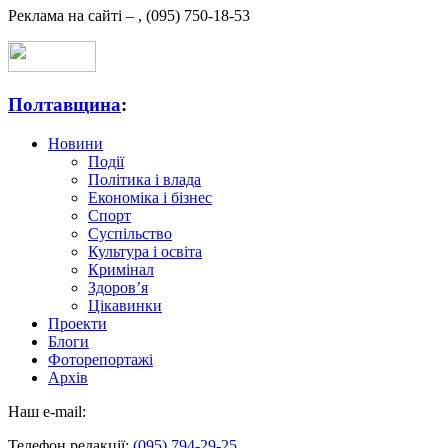
Реклама на сайті –
,
(095) 750-18-53
Полтавщина
:
Новини
Події
Політика і влада
Економіка і бізнес
Спорт
Суспільство
Культура і освіта
Кримінал
Здоров’я
Цікавинки
Проекти
Блоги
Фоторепортажі
Архів
Наш e-mail:
Телефон редакції:
(095) 794-29-25