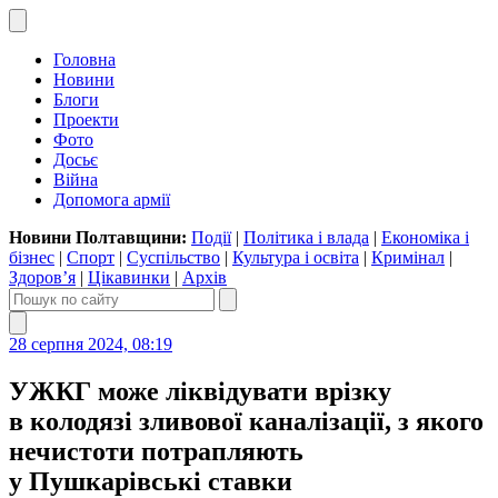
Головна
Новини
Блоги
Проекти
Фото
Досьє
Війна
Допомога армії
Новини Полтавщини:
Події
|
Політика і влада
|
Економіка і
бізнес
|
Спорт
|
Суспільство
|
Культура і освіта
|
Кримінал
|
Здоров’я
|
Цікавинки
|
Архів
28 серпня 2024, 08:19
УЖКГ може ліквідувати врізку
в колодязі зливової каналізації, з якого
нечистоти потрапляють
у Пушкарівські ставки