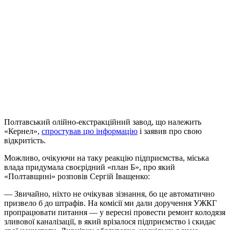
Полтавський олійно-екстракційний завод, що належить
«Кернел»,
спростував цю інформацію
і заявив про свою
відкритість.
Можливо, очікуючи на таку реакцію підприємства, міська
влада придумала своєрідний «план Б», про який
«Полтавщині» розповів Сергій Іващенко:
— Звичайно, ніхто не очікував зізнання, бо це автоматично
призвело б до штрафів. На комісії ми дали доручення УЖКГ
пропрацювати питання — у вересні провести ремонт колодязя
зливової каналізації, в який врізалося підприємство і скидає