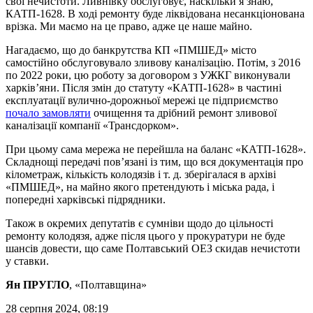
свої нечистоти. Ливнівку обслуговує, наскільки я знаю,
КАТП-1628. В ході ремонту буде ліквідована несанкціонована
врізка. Ми маємо на це право, адже це наше майно.
Нагадаємо, що до банкрутства КП «ПМШЕД» місто
самостійно обслуговувало зливову каналізацію. Потім, з 2016
по 2022 роки, цю роботу за договором з УЖКГ виконували
харків’яни. Після змін до статуту «КАТП-1628» в частині
експлуатації вулично-дорожньої мережі це підприємство
почало замовляти
очищення та дрібний ремонт зливової
каналізації компанії «Трансдорком».
При цьому сама мережа не перейшла на баланс «КАТП-1628».
Складнощі передачі пов’язані із тим, що вся документація про
кілометраж, кількість колодязів і т. д. зберігалася в архіві
«ПМШЕД», на майно якого претендують і міська рада, і
попередні харківські підрядники.
Також в окремих депутатів є сумніви щодо до цільності
ремонту колодязя, адже після цього у прокуратури не буде
шансів довести, що саме Полтавський ОЕЗ скидав нечистоти
у ставки.
Ян ПРУГЛО
, «Полтавщина»
28 серпня 2024, 08:19