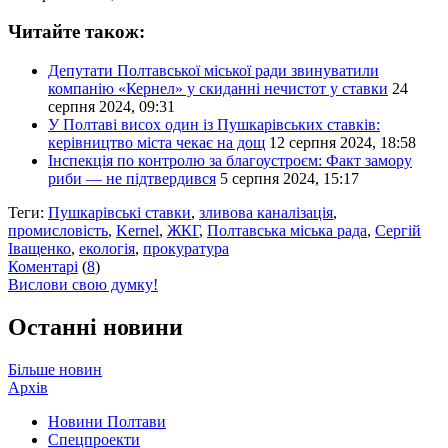
Читайте також:
Депутати Полтавської міської ради звинуватили
компанію «Кернел» у скиданні нечистот у ставки
24
серпня 2024, 09:31
У Полтаві висох один із Пушкарівських ставків:
керівництво міста чекає на дощ
12 серпня 2024, 18:58
Інспекція по контролю за благоустроєм: Факт замору
риби — не підтвердився
5 серпня 2024, 15:17
Теги:
Пушкарівські ставки
,
зливова каналізація
,
промисловість
,
Kernel
,
ЖКГ
,
Полтавська міська рада
,
Сергій
Іващенко
,
екологія
,
прокуратура
Коментарі
(
8
)
Вислови свою думку!
Останні новини
Більше новин
Архів
Новини Полтави
Спецпроекти