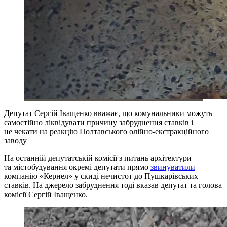
Депутат Сергій Іващенко вважає, що комунальники можуть
самостійно ліквідувати причину забруднення ставків і
не чекати на реакцію Полтавського олійно-екстракційного
заводу
На останній депутатській комісії з питань архітектури
та містобудування окремі депутати прямо
звинуватили
компанію «Кернел» у скиді нечистот до Пушкарівських
ставків. На джерело забруднення тоді вказав депутат та голова
комісії Сергій Іващенко.