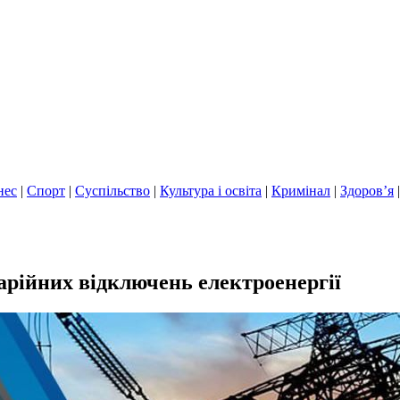
нес
|
Спорт
|
Суспільство
|
Культура і освіта
|
Кримінал
|
Здоров’я
арійних відключень електроенергії