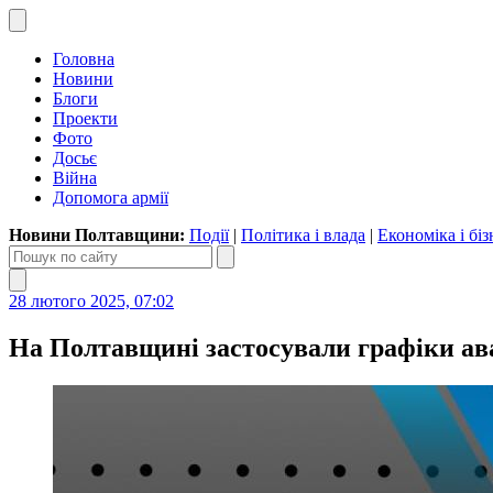
Головна
Новини
Блоги
Проекти
Фото
Досьє
Війна
Допомога армії
Новини Полтавщини:
Події
|
Політика і влада
|
Економіка і біз
28 лютого 2025, 07:02
На Полтавщині застосували графіки ав