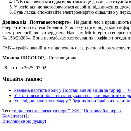
ГАВ скасовуються одразу, як тільки це дозволяє ситуація 
У регіонах, де застосовуються аварійні відключення, ду
Будь ласка, споживайте електроенергію ощадливо у період
Довідка від «Полтаваобленерго».
На даний час в країні діють
енергетичній системі України. У зв’язку з цим, додатково інф
електроенергії, що затверджена Наказом Міністерства енергетики
№ 153/28283». Вона передбачає застосування графіків погодинни
ГАВ – графік аварійних відключень електроенергії, застосовуєт
Микола ЛИСОГОР
, «Полтавщина»
28 лютого 2025, 07:02
Читайте також:
Реальна вартість води у Полтаві вдвічі вища за тариф — 
У Полтавській області застосували графіки аварійних від
Унаслідок ракетного удару 7 будинків на Браїлках залиши
Теги:
відключення електроенергії
,
ЖКГ
,
Полтаваобленерго
Коментарі
(
1
)
Вислови свою думку!