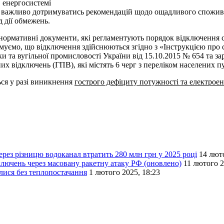
в енергосистемі
же важливо дотримуватись рекомендацій щодо ощадливого споживан
 дії обмежень.
 нормативні документи, які регламентують порядок відключення 
ормуємо, що відключення здійснюються згідно з «Інструкцією про
 та вугільної промисловості України від 15.10.2015 № 654 та зар
х відключень (ГПВ), які містять 6 черг з переліком населених пу
ься у разі виникнення
гострого дефіциту потужності та електроен
через різницю водоканал втратить 280 млн грн у 2025 році
14 люто
ключень через масовану ракетну атаку РФ (оновлено)
11 лютого 2
лися без теплопостачання
1 лютого 2025, 18:23