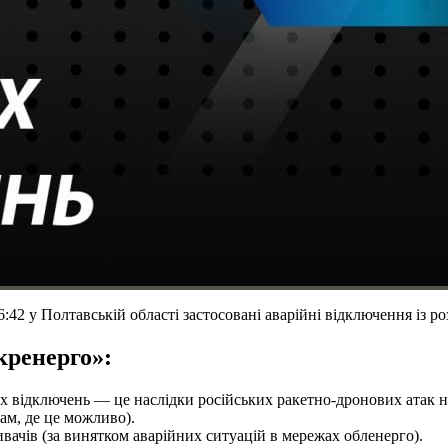
42 у Полтавській області застосовані аварійні відключення із р
кренерго»:
 відключень — це наслідки російських ракетно-дронових атак на о
м, де це можливо).
вачів (за винятком аварійних ситуацій в мережах обленерго).