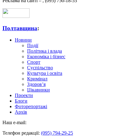
Реклама на сайті –
,
(095) 750-18-53
Полтавщина
:
Новини
Події
Політика і влада
Економіка і бізнес
Спорт
Суспільство
Культура і освіта
Кримінал
Здоров’я
Цікавинки
Проекти
Блоги
Фоторепортажі
Архів
Наш e-mail:
Телефон редакції:
(095) 794-29-25