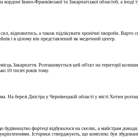
 кордоні Івано-Франківської та Закарпатської областей, а іноді 
я сил, відновитись, а також підлікувати хронічні хвороби. Варт
йнів і в цілому він представлений як медичний центр.
ісць Закарпаття. Розташовується цей об'єкт на території колишн
ко 10 тисяч років тому.
ема. На березі Дністра у Чернівецькій області у місті Хотин роз
 що будівництво фортеці відбувалося на скелях, а майстрам довод
укріпленнями. Історики стверджують, що комплекс був збудований