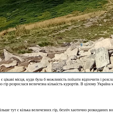
є цікаві місця, куди була б можливість поїхати відпочити і роз
о гір розрослася величезна кількість курортів. В цілому Україна 
ільше тут є кілька величезних гір, безліч хаотично розкиданих 