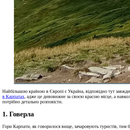
Найбільшою країною в Європі є Україна, відповідно тут завжди 
в Карпатах
, адже це дивовижне за своєю красою місце, а навкол
потрібно детально розповісти.
1. Говерла
Гори Карпати, як говорилося вище, зачаровують туристів, тим б