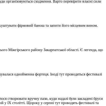
туди організовуються сходження. Варто перевірити власні сили
о скуштувати фірмовий банош та запити його місцевим вином.
ього Міжгірського району Закарпатської області. Є легенда, що
ташувалася однойменна фортеця. Іноді тут проводяться фестивалі
илося створювати вручну пази, куди надалі були закладені бруси
 у IX столітті. Щороку у серпні тут проводять фестивалі та