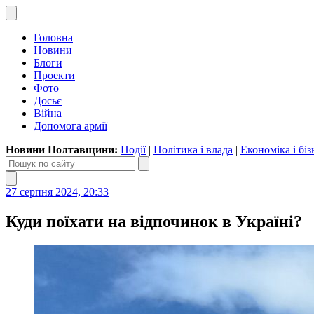
Головна
Новини
Блоги
Проекти
Фото
Досьє
Війна
Допомога армії
Новини Полтавщини:
Події
|
Політика і влада
|
Економіка і біз
27 серпня 2024, 20:33
Куди поїхати на відпочинок в Україні?