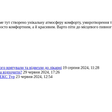
аме тут створено унікальну атмосферу комфорту, умиротворення т
росто комфортним, а й красивим. Варто піти до місцевого пивного
о врятували та відвезли до лікарні
19 серпня 2024, 11:28
на відпочити?
29 червня 2024, 17:26
НЕКС Тур
23 червня 2024, 12:54