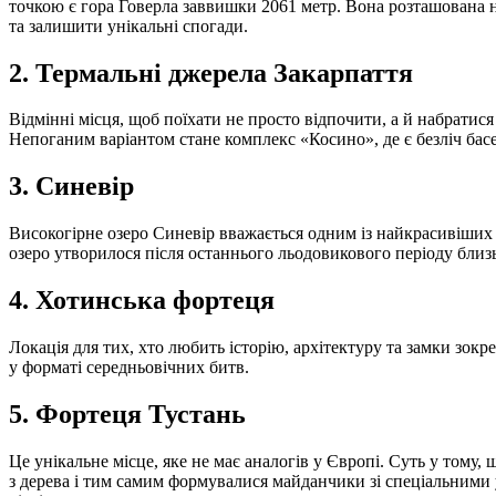
точкою є гора Говерла заввишки 2061 метр. Вона розташована на
та залишити унікальні спогади.
2. Термальні джерела Закарпаття
Відмінні місця, щоб поїхати не просто відпочити, а й набратис
Непоганим варіантом стане комплекс «Косино», де є безліч басе
3. Синевір
Високогірне озеро Синевір вважається одним із найкрасивіших м
озеро утворилося після останнього льодовикового періоду близь
4. Хотинська фортеця
Локація для тих, хто любить історію, архітектуру та замки зокр
у форматі середньовічних битв.
5. Фортеця Тустань
Це унікальне місце, яке не має аналогів у Європі. Суть у тому,
з дерева і тим самим формувалися майданчики зі спеціальними 