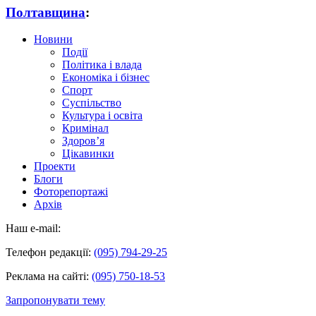
Полтавщина
:
Новини
Події
Політика і влада
Економіка і бізнес
Спорт
Суспільство
Культура і освіта
Кримінал
Здоров’я
Цікавинки
Проекти
Блоги
Фоторепортажі
Архів
Наш e-mail:
Телефон редакції:
(095) 794-29-25
Реклама на сайті:
(095) 750-18-53
Запропонувати тему