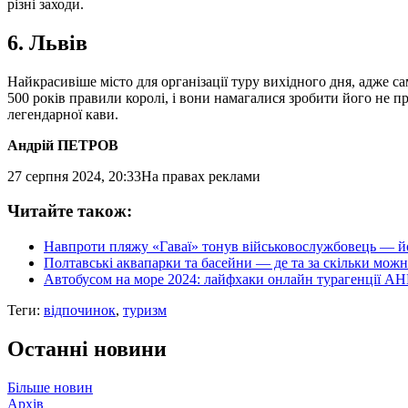
різні заходи.
6. Львів
Найкрасивіше місто для організації туру вихідного дня, адже с
500 років правили королі, і вони намагалися зробити його не п
легендарної кави.
Андрій ПЕТРОВ
27 серпня 2024, 20:33
На правах реклами
Читайте також:
Навпроти пляжу «Гаваї» тонув військовослужбовець — йог
Полтавські аквапарки та басейни — де та за скільки мож
Автобусом на море 2024: лайфхаки онлайн турагенції А
Теги:
відпочинок
,
туризм
Останні новини
Більше новин
Архів