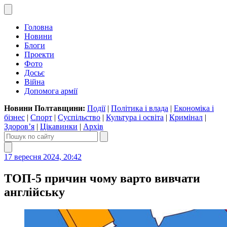
Головна
Новини
Блоги
Проекти
Фото
Досьє
Війна
Допомога армії
Новини Полтавщини:
Події
|
Політика і влада
|
Економіка і
бізнес
|
Спорт
|
Суспільство
|
Культура і освіта
|
Кримінал
|
Здоров’я
|
Цікавинки
|
Архів
17 вересня 2024, 20:42
ТОП-5 причин чому варто вивчати
англійську