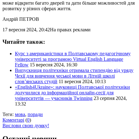
може відкрити багато дверей та дати більше можливостей для
розвитку у різних сферах життя.
Андрій ПЕТРОВ
17 вересня 2024, 20:42
На правах реклами
Читайте також:
Курс з американістики в Полтавському педагогічному
університеті за програмою Virtual English Language
Fellow
15 вересня 2024, 16:30
Випускниця політехніки отримала стипендію від уряду
Чехії для вивчення чеської мови в Літній школі
слов’янських студій
11 вересня 2024, 10:13
«English4Ukraine»: науковиці Полтавської політехніки
долучилися до інформаційної онлайн-сесії для
університетів — учасників Twinning
23 серпня 2024,
13:32
Теги:
мова
,
поради
Коментарі
(
0
)
Вислови свою думку!
Останні новини