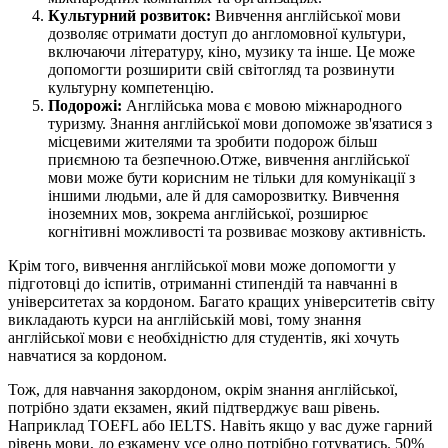
Культурний розвиток:
Вивчення англійської мови
дозволяє отримати доступ до англомовної культури,
включаючи літературу, кіно, музику та інше. Це може
допомогти розширити свій світогляд та розвинути
культурну компетенцію.
Подорожі:
Англійська мова є мовою міжнародного
туризму. Знання англійської мови допоможе зв'язатися з
місцевими жителями та зробити подорож більш
приємною та безпечною.Отже, вивчення англійської
мови може бути корисним не тільки для комунікації з
іншими людьми, але й для саморозвитку. Вивчення
іноземних мов, зокрема англійської, розширює
когнітивні можливості та розвиває мозкову активність.
Крім того, вивчення англійської мови може допомогти у
підготовці до іспитів, отриманні стипендій та навчанні в
університетах за кордоном. Багато кращих університетів світу
викладають курси на англійській мові, тому знання
англійської мови є необхідністю для студентів, які хочуть
навчатися за кордоном.
Тож, для навчання закордоном, окрім знання англійської,
потрібно здати екзамен, який підтверджує ваш рівень.
Наприклад TOEFL або IELTS. Навіть якщо у вас дуже гарний
рівень мови, до езкамену усе одно потрібно готуватись. 50%