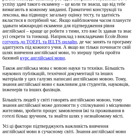
успіху здачі такого екзамену – це коли ти знаєш, що від тебе
вимагають в кожному завданні. Граматичні конструкціі та
лексика, яка підвищує загальну оцінку тесту, та здатність
вкластися в потрібний час. Якщо найближчим часом плануєте
здавати міжнародні екзамени для підтвердження рівня
англійської – краще це робити з тими, хто вже їх здавав та знає
усі секрети та тонкощі. Наприклад з викладачами Ecole.Вони
готують до TOEFL та IELTS онлайн
, де час занять та програму
адаптують під кожного учня. А якщо ви тільки починаєте свій
шлях вивчення англійської мови, то зпершу треба пройти
базовий
курс англійської мови
.
Також англійська мова є мовою науки та техніки. Більшість
наукових публікацій, технічної документації та інших
матеріалів у цих галузях написані англійською мовою. Тому,
знання англійської мови є важливим для студентів, науковців,
інженерів та інших фахівців.
Більшість людей у світі говорять англійською мовою, тому
знання англійської може допомогти у спілкуванні з місцевими
жителями, зробити процес замовлення їжі та проживання в
готелі більш зручним, та знайти шлях у незнайомому місті.
Усі ці фактори підтверджують важливість вивчення
англійської мови в сучасному світі. Знання англійської мови