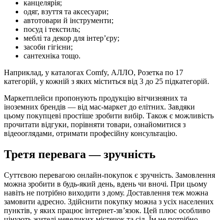
канцелярія;
одяг, взуття та аксесуари;
автотовари й інструменти;
посуд і текстиль;
меблі та декор для інтер’єру;
засоби гігієни;
сантехніка тощо.
Наприклад, у каталогах Comfy, АЛЛО, Розетка по 17
категорій, у кожній з яких міститься від 3 до 25 підкатегорій.
Маркетплейси пропонують продукцію вітчизняних та
іноземних брендів — від мас-маркет до елітних. Завдяки
цьому покупцеві простіше зробити вибір. Також є можливість
прочитати відгуки, порівняти товари, ознайомитися з
відеооглядами, отримати професійну консультацію.
Третя перевага — зручність
Суттєвою перевагою онлайн-покупок є зручність. Замовлення
можна зробити в будь-який день, вдень чи вночі. При цьому
навіть не потрібно виходити з дому. Доставлення теж можна
замовити адресно. Здійснити покупку можна з усіх населених
пунктів, у яких працює інтернет-зв’язок. Цей плюс особливо
цінують жителі невеликих містечок та сіл. Їм не потрібно