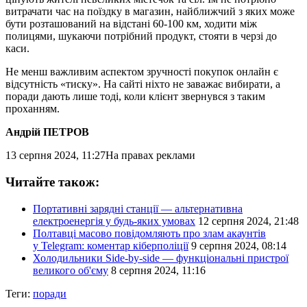
витрачати час на поїздку в магазин, найближчий з яких може
бути розташований на відстані 60-100 км, ходити між
полицями, шукаючи потрібний продукт, стояти в черзі до
каси.
Не менш важливим аспектом зручності покупок онлайн є
відсутність «тиску». На сайті ніхто не заважає вибирати, а
поради дають лише тоді, коли клієнт звернувся з таким
проханням.
Андрій ПЕТРОВ
13 серпня 2024, 11:27
На правах реклами
Читайте також:
Портативні зарядні станції — альтернативна
електроенергія у будь-яких умовах
12 серпня 2024, 21:48
Полтавці масово повідомляють про злам акаунтів
у Telegram: коментар кіберполіції
9 серпня 2024, 08:14
Холодильники Side-by-side — функціональні пристрої
великого об'єму
8 серпня 2024, 11:16
Теги:
поради