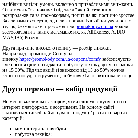
найбільш вигідні умови, включно з привабливими знижками.
Отримують їх споживачі під час дії акцій, сезонних
розпродажів та за промокодами, попит на які постійно зростає.
За словами експертів, однією з причин їхньої популярності є
те, що, безкоштовні промокоди на
promokody.com.ua
можна
застосовувати в таких мегамаркетах, як AliExpress, АЛЛО,
МАУДАУ, Розетка.
Друга причина високого попиту — розмір знижки.
Наприклад, промокоди Comfy на
знижку
https://promokody.com.ua/coupons/comfy
забезпечують
зменшення ціни на гаджети, побутову техніку, дитячі іграшки
на 15-30%. Під час акцій зі знижкою від 13 до 50% можна
купити посуд, інструменти, побутову хімію, автотовари тощо.
Друга перевага — вибір продукції
Не менш важливим фактором, який спонукає купувати на
інтернет-платформах, є асортимент. На одному сайті
знаходяться тисячі найменувань продукції різних товарних
категорій:
комп’ютери та ноутбуки;
побутова техніка;