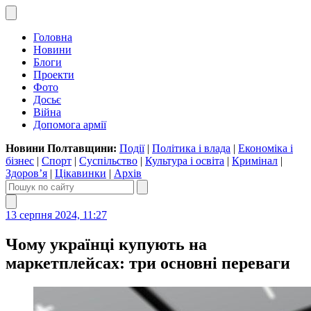
Головна
Новини
Блоги
Проекти
Фото
Досьє
Війна
Допомога армії
Новини Полтавщини:
Події
|
Політика і влада
|
Економіка і
бізнес
|
Спорт
|
Суспільство
|
Культура і освіта
|
Кримінал
|
Здоров’я
|
Цікавинки
|
Архів
13 серпня 2024, 11:27
Чому українці купують на
маркетплейсах: три основні переваги