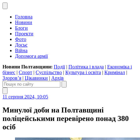
Головна
Новини
Блоги
Проекти
Фото
Досьє
Війна
Допомога армії
Новини Полтавщини:
Події
|
Політика і влада
|
Економіка і
бізнес
|
Спорт
|
Суспільство
|
Культура і освіта
|
Кримінал
|
Здоров’я
|
Цікавинки
|
Архів
11 серпня 2024, 10:05
Минулої доби на Полтавщині
поліцейськими перевірено понад 380
осіб