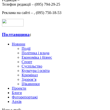
Телефон редакції –
(095) 794-29-25
Реклама на сайті –
,
(095) 750-18-53
Полтавщина
:
Новини
Події
Політика і влада
Економіка і бізнес
Спорт
Суспільство
Культура і освіта
Кримінал
Здоров’я
Цікавинки
Проекти
Блоги
Фоторепортажі
Архів
Наш e-mail: