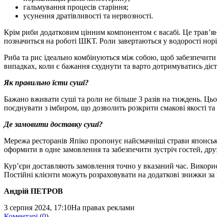
гальмування процесів старіння;
усунення дратівливості та нервозності.
Крім риби додатковим цінним компонентом є васабі. Це трав’яни
позначиться на роботі ШКТ. Роли завертаються у водорості норі,
Риба та рис ідеально комбінуються між собою, щоб забезпечити 
випадках, коли є бажання схуднути та варто дотримуватись дієт
Як правильно їсти суші?
Бажано вживати суші та роли не більше 3 разів на тиждень. Ць
поєднувати з імбиром, що дозволить розкрити смакові якості та
Де замовити доставку суші?
Мережа ресторанів Япіко пропонує найсмачніші страви японської 
оформити в одне замовлення та забезпечити зустріч гостей, друз
Кур’єри доставляють замовлення точно у вказаний час. Викорис
Постійні клієнти можуть розраховувати на додаткові знижки за
Андрій ПЕТРОВ
3 серпня 2024, 17:10
На правах реклами
Коментарі
(
0
)