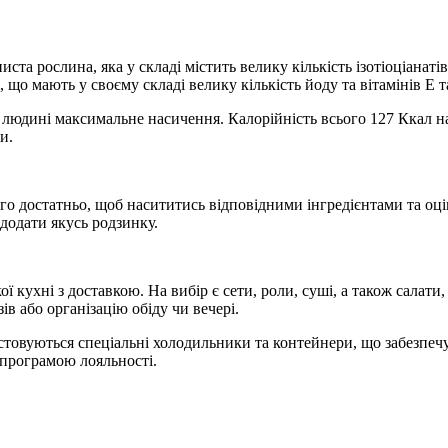
ста рослина, яка у складі містить велику кількість ізотіоціанат
 що мають у своєму складі велику кількість йоду та вітамінів Е т
людині максимальне насичення. Калорійність всього 127 Ккал на 
и.
ого достатньо, щоб насититись відповідними інгредієнтами та оц
 додати якусь родзинку.
кухні з доставкою. На вибір є сети, роли, суші, а також салати, 
ів або організацію обіду чи вечері.
товуються спеціальні холодильники та контейнери, що забезпечу
 програмою лояльності.