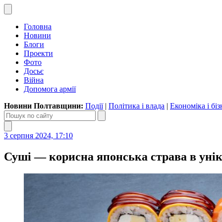
Головна
Новини
Блоги
Проекти
Фото
Досьє
Війна
Допомога армії
Новини Полтавщини:
Події
|
Політика і влада
|
Економіка і біз
3 серпня 2024, 17:10
Суші — корисна японська страва в уні