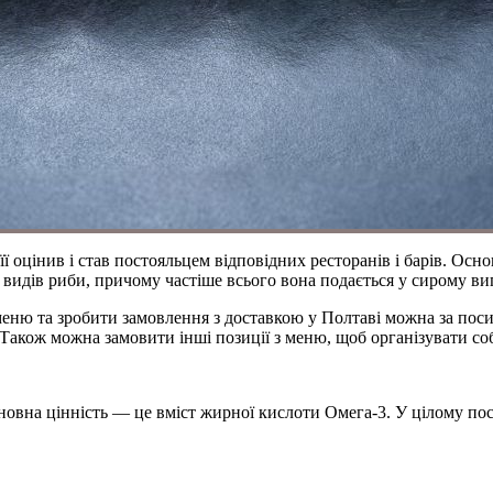
її оцінив і став постояльцем відповідних ресторанів і барів. Осно
ка видів риби, причому частіше всього вона подається у сирому виг
 меню та зробити замовлення з доставкою у Полтаві можна за по
Також можна замовити інші позиції з меню, щоб організувати собі
 Основна цінність — це вміст жирної кислоти Омега-3. У цілому 