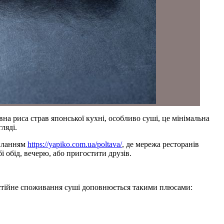
вна риса страв японської кухні, особливо суші, це мінімальна
ляді.
силанням
https://yapiko.com.ua/poltava/
, де мережа ресторанів
 обід, вечерю, або пригостити друзів.
постійне споживання суші доповнюється такими плюсами: