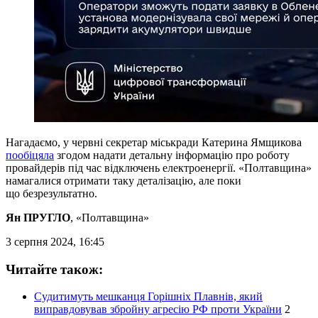
Нагадаємо, у червні секретар міськради Катерина Ямщикова
пообіцяла
згодом надати детальну інформацію про роботу
провайдерів під час відключень електроенергії. «Полтавщина»
намагалися отримати таку деталізацію, але поки
що безрезультатно.
Ян ПРУГЛО
, «Полтавщина»
3 серпня 2024, 16:45
Читайте також:
Судитимуть мешканця Горішніх Плавнів, який
виправдовував збройну агресію РФ проти України
2