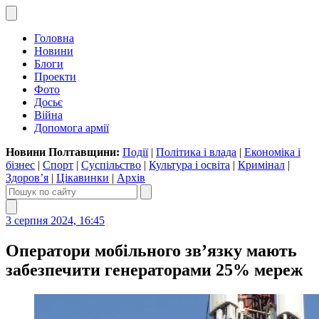
Головна
Новини
Блоги
Проекти
Фото
Досьє
Війна
Допомога армії
Новини Полтавщини:
Події
|
Політика і влада
|
Економіка і
бізнес
|
Спорт
|
Суспільство
|
Культура і освіта
|
Кримінал
|
Здоров’я
|
Цікавинки
|
Архів
3 серпня 2024, 16:45
Оператори мобільного зв’язку мають
забезпечити генераторами 25% мереж