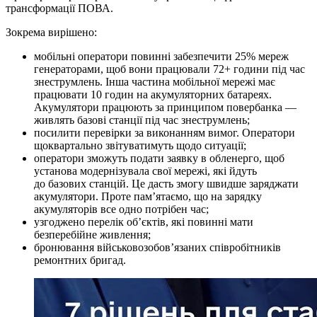
трансформації ПОВА.
Зокрема вирішено:
мобільні оператори повинні забезпечити 25% мереж
генераторами, щоб вони працювали 72+ години під час
знеструмлень. Інша частина мобільної мережі має
працювати 10 годин на акумуляторних батареях.
Акумулятори працюють за принципом повербанка —
живлять базові станції під час знеструмлень;
посилити перевірки за виконанням вимог. Оператори
щоквартально звітуватимуть щодо ситуації;
оператори зможуть подати заявку в обленерго, щоб
установа модернізувала свої мережі, які йдуть
до базових станцій. Це дасть змогу швидше заряджати
акумулятори. Проте памʼятаємо, що на зарядку
акумуляторів все одно потрібен час;
узгоджено перелік обʼєктів, які повинні мати
безперебійне живлення;
бронювання військовозобовʼязаних співробітників
ремонтних бригад.