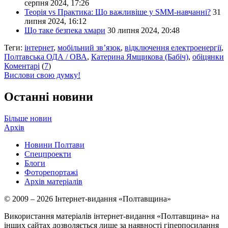
серпня 2024, 17:26
Теорія vs Практика: Що важливіше у SMM-навчанні?
31
липня 2024, 16:12
Що таке безпека хмари
30 липня 2024, 20:48
Теги:
інтернет
,
мобільний зв’язок
,
відключення електроенергії
,
Полтавська ОДА / ОВА
,
Катерина Ямщикова (Бабіч)
,
обіцянки
Коментарі
(
7
)
Вислови свою думку!
Останні новини
Більше новин
Архів
Новини Полтави
Спецпроекти
Блоги
Фоторепортажі
Архів матеріалів
© 2009 – 2026 Інтернет-видання «Полтавщина»
Використання матеріалів інтернет-видання «Полтавщина» на
інших сайтах дозволяється лише за наявності гіперпосилання