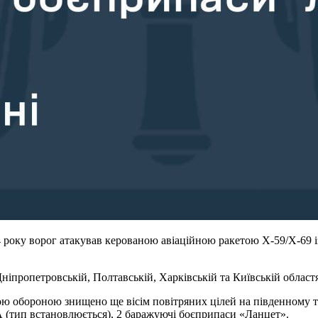
 року ворог атакував керованою авіаційною ракетою Х-59/Х-69 із
Дніпропетровській, Полтавській, Харківській та Київській област
ою обороною знищено ще вісім повітряних цілей на південному т
 (тип встановлюється), 2 баражуючі боєприпаси «Ланцет».