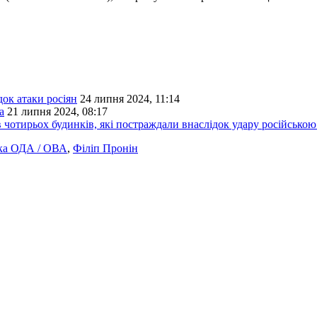
ок атаки росіян
24 липня 2024, 11:14
а
21 липня 2024, 08:17
в чотирьох будинків, які постраждали внаслідок удару російсько
ка ОДА / ОВА
,
Філіп Пронін