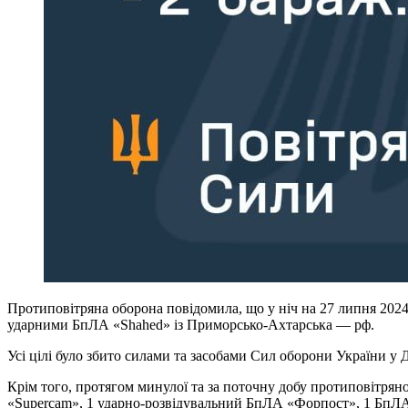
Протиповітряна оборона повідомила, що у ніч на 27 липня 2024
ударними БпЛА «Shahed» із Приморсько-Ахтарська — рф.
Усі цілі було збито силами та засобами Сил оборони України у 
Крім того, протягом минулої та за поточну добу протиповітрян
«Supercam», 1 ударно-розвідувальний БпЛА «Форпост», 1 БпЛА