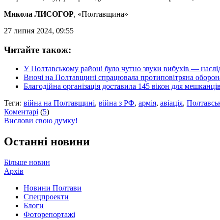
Микола ЛИСОГОР
, «Полтавщина»
27 липня 2024, 09:55
Читайте також:
У Полтавському районі було чутно звуки вибухів — наслід
Вночі на Полтавщині спрацювала протиповітряна оборон
Благодійна організація доставила 145 вікон для мешканці
Теги:
війна на Полтавщині
,
війна з РФ
,
армія
,
авіація
,
Полтавсь
Коментарі
(
5
)
Вислови свою думку!
Останні новини
Більше новин
Архів
Новини Полтави
Спецпроекти
Блоги
Фоторепортажі