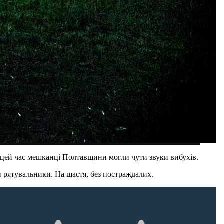
В цей час мешканці Полтавщини могли чути звуки вибухів.
и рятувальники. На щастя, без постраждалих.