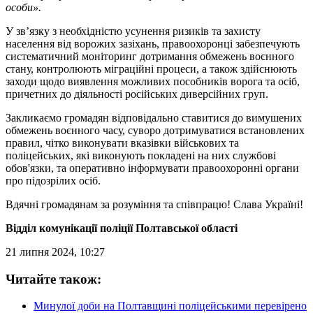
особи».
У зв’язку з необхідністю усунення ризиків та захисту
населення від ворожих зазіхань, правоохоронці забезпечують
систематичний моніторинг дотримання обмежень воєнного
стану, контролюють міграційні процеси, а також здійснюють
заходи щодо виявлення можливих пособників ворога та осіб,
причетних до діяльності російських диверсійних груп.
Закликаємо громадян відповідально ставитися до вимушених
обмежень воєнного часу, суворо дотримуватися встановлених
правил, чітко виконувати вказівки військових та
поліцейських, які виконують покладені на них службові
обов'язки, та оперативно інформувати правоохоронні органи
про підозрілих осіб.
Вдячні громадянам за розуміння та співпрацю! Слава Україні!
Відділ комунікації поліції Полтавської області
21 липня 2024, 10:27
Читайте також:
Минулої доби на Полтавщині поліцейськими перевірено