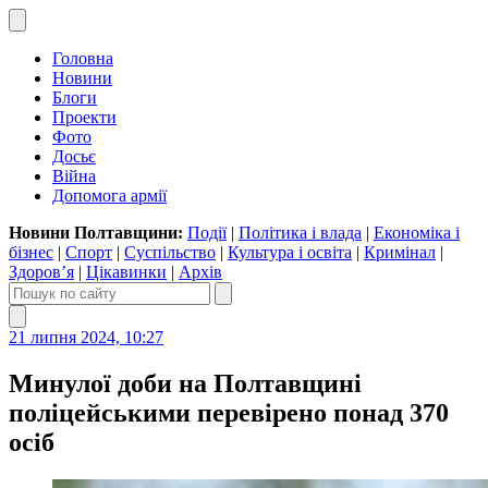
Головна
Новини
Блоги
Проекти
Фото
Досьє
Війна
Допомога армії
Новини Полтавщини:
Події
|
Політика і влада
|
Економіка і
бізнес
|
Спорт
|
Суспільство
|
Культура і освіта
|
Кримінал
|
Здоров’я
|
Цікавинки
|
Архів
21 липня 2024, 10:27
Минулої доби на Полтавщині
поліцейськими перевірено понад 370
осіб