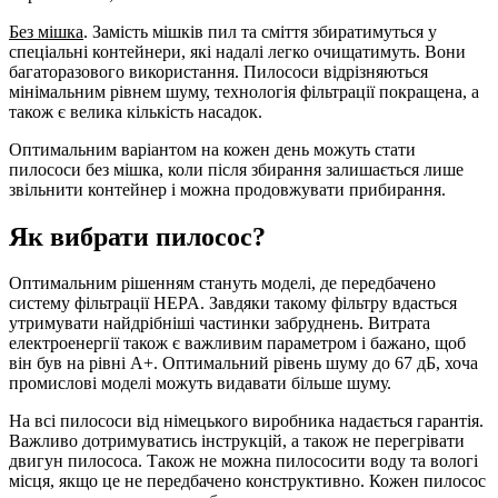
Без мішка
. Замість мішків пил та сміття збиратимуться у
спеціальні контейнери, які надалі легко очищатимуть. Вони
багаторазового використання. Пилососи відрізняються
мінімальним рівнем шуму, технологія фільтрації покращена, а
також є велика кількість насадок.
Оптимальним варіантом на кожен день можуть стати
пилососи без мішка, коли після збирання залишається лише
звільнити контейнер і можна продовжувати прибирання.
Як вибрати пилосос?
Оптимальним рішенням стануть моделі, де передбачено
систему фільтрації HEPA. Завдяки такому фільтру вдасться
утримувати найдрібніші частинки забруднень. Витрата
електроенергії також є важливим параметром і бажано, щоб
він був на рівні А+. Оптимальний рівень шуму до 67 дБ, хоча
промислові моделі можуть видавати більше шуму.
На всі пилососи від німецького виробника надається гарантія.
Важливо дотримуватись інструкцій, а також не перегрівати
двигун пилососа. Також не можна пилососити воду та вологі
місця, якщо це не передбачено конструктивно. Кожен пилосос