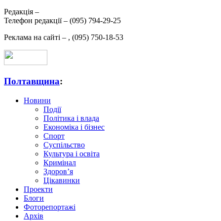
Редакція –
Телефон редакції –
(095) 794-29-25
Реклама на сайті –
,
(095) 750-18-53
Полтавщина
:
Новини
Події
Політика і влада
Економіка і бізнес
Спорт
Суспільство
Культура і освіта
Кримінал
Здоров’я
Цікавинки
Проекти
Блоги
Фоторепортажі
Архів