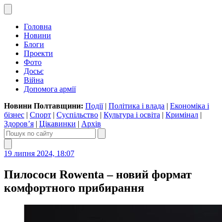
Головна
Новини
Блоги
Проекти
Фото
Досьє
Війна
Допомога армії
Новини Полтавщини:
Події
|
Політика і влада
|
Економіка і
бізнес
|
Спорт
|
Суспільство
|
Культура і освіта
|
Кримінал
|
Здоров’я
|
Цікавинки
|
Архів
19 липня 2024, 18:07
Пилососи Rowenta – новий формат
комфортного прибирання