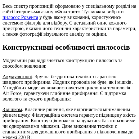
Весь спектр пропозицій сформовано у спеціальному розділі на
сайті інтернет-магазину «Фокстрот». Тут можна вибрати
пилосос Ровента
у будь-якому виконанні, користуючись
системою фільтрів для відбору. Є детальний опис кожного
пристрою, вказані його технічні характеристики та параметри,
а також фотографії візуального аналізу та оцінки.
Конструктивні особливості пилососів
Модельний ряд відрізняється конструкцією пилососів та
способом живлення:
Акумуляторні
. Зручна бездротова техніка з гарантією
швидкого прибирання. Жодних проводів не буде, як і мішків.
У подібних моделях використовується циклонна технологія
Air Force, гарантуючи глибинне прибирання. Є підтримка
вологого та сухого прибирання;
З мішком
. Класичне рішення, яке відрізняється мінімальним
рівнем шуму. Фільтраційна система гарантує підвищену якість
прибирання. Конструкція може оснащуватися багаторазовими
чи одноразовими мішками. Дане виконання техніки є
стандартним для домашнього прибирання з підключенням до
мережі 220 В;