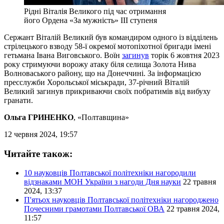
Рідні Віталія Великого під час отримання
його Ордена «За мужність» III ступеня
Сержант Віталій Великий був командиром одного із відділень
стрілецького взводу 58-ї окремої мотопіхотної бригади імені
гетьмана Івана Виговського. Воїн
загинув
торік 6 жовтня 2023
року стримуючи ворожу атаку біля селища Золота Нива
Волноваського району, що на Донеччині. За інформацією
пресслужби Хорольської міськради, 37-річний Віталій
Великий загинув прикриваючи своїх побратимів від вибуху
гранати.
Ольга ГРИНЕНКО
, «Полтавщина»
12 червня 2024, 19:57
Читайте також:
10 науковців Полтавської політехніки нагородили
відзнаками МОН України з нагоди Дня науки
22 травня
2024, 13:37
П'ятьох науковців Полтавської політехніки нагороджено
Почесними грамотами Полтавської ОВА
22 травня 2024,
11:57