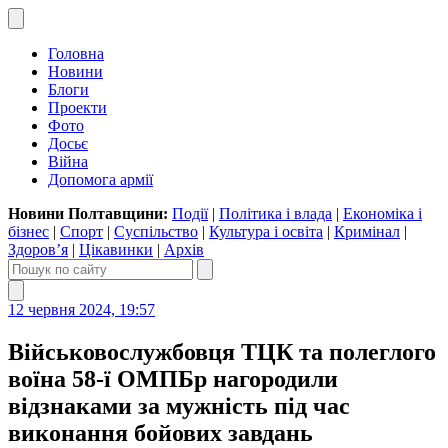
Головна
Новини
Блоги
Проекти
Фото
Досьє
Війна
Допомога армії
Новини Полтавщини:
Події
|
Політика і влада
|
Економіка і
бізнес
|
Спорт
|
Суспільство
|
Культура і освіта
|
Кримінал
|
Здоров’я
|
Цікавинки
|
Архів
12 червня 2024, 19:57
Військовослужбовця ТЦК та полеглого
воїна 58-ї ОМПБр нагородили
відзнаками за мужність під час
виконання бойових завдань