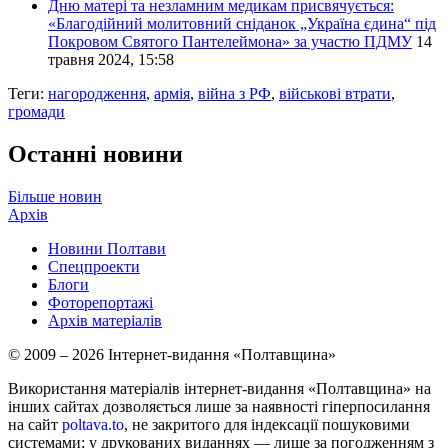
Дню матері та незламним медикам присвячується:
«Благодійний молитовний сніданок „Україна єдина“ під
Покровом Святого Пантелеймона» за участю ПДМУ
14
травня 2024, 15:58
Теги:
нагородження
,
армія
,
війна з РФ
,
військові втрати
,
громади
Останні новини
Більше новин
Архів
Новини Полтави
Спецпроекти
Блоги
Фоторепортажі
Архів матеріалів
© 2009 – 2026 Інтернет-видання «Полтавщина»
Використання матеріалів інтернет-видання «Полтавщина» на
інших сайтах дозволяється лише за наявності гіперпосилання
на сайт
poltava.to
, не закритого для індексації пошуковими
системами; у друкованих виданнях — лише за погодженням з