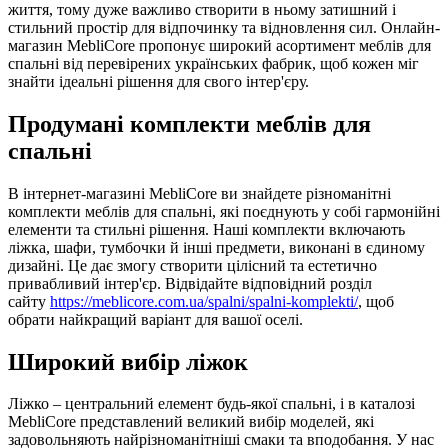
життя, тому дуже важливо створити в ньому затишний і
стильний простір для відпочинку та відновлення сил. Онлайн-
магазин MebliCore пропонує широкий асортимент меблів для
спальні від перевірених українських фабрик, щоб кожен міг
знайти ідеальні рішення для свого інтер'єру.
Продумані комплекти меблів для
спальні
В інтернет-магазині MebliCore ви знайдете різноманітні
комплекти меблів для спальні, які поєднують у собі гармонійні
елементи та стильні рішення. Наші комплекти включають
ліжка, шафи, тумбочки й інші предмети, виконані в єдиному
дизайні. Це дає змогу створити цілісний та естетично
привабливий інтер'єр. Відвідайте відповідний розділ
сайту
https://meblicore.com.ua/spalni/spalni-komplekti/
, щоб
обрати найкращий варіант для вашої оселі.
Широкий вибір ліжок
Ліжко – центральний елемент будь-якої спальні, і в каталозі
MebliCore представлений великий вибір моделей, які
задовольняють найрізноманітніші смаки та вподобання. У нас