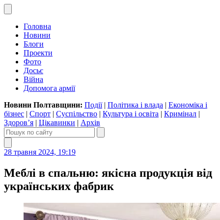
Головна
Новини
Блоги
Проекти
Фото
Досьє
Війна
Допомога армії
Новини Полтавщини:
Події
|
Політика і влада
|
Економіка і
бізнес
|
Спорт
|
Суспільство
|
Культура і освіта
|
Кримінал
|
Здоров’я
|
Цікавинки
|
Архів
28 травня 2024, 19:19
Меблі в спальню: якісна продукція від
українських фабрик