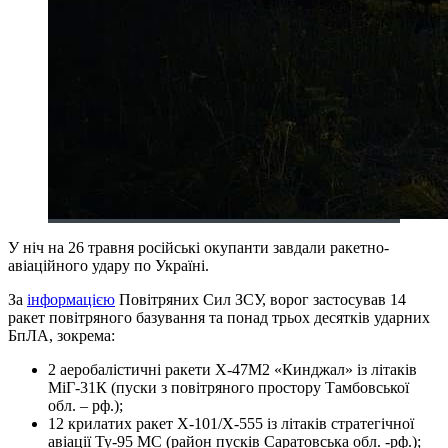
У ніч на 26 травня російські окупанти завдали ракетно-
авіаційного удару по Україні.
За
інформацією
Повітряних Сил ЗСУ, ворог застосував 14
ракет повітряного базування та понад трьох десятків ударних
БпЛА, зокрема:
2 аеробалістичні ракети Х-47М2 «Кинджал» із літаків
МіГ-31К (пуски з повітряного простору Тамбовської
обл. – рф.);
12 крилатих ракет Х-101/Х-555 із літаків стратегічної
авіації Ту-95 МС (район пусків Саратовська обл. -рф.);