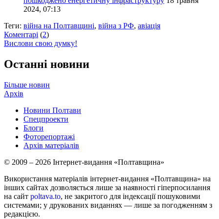
пошкоджено енергетичну інфраструктуру
18 травня
2024, 07:13
Теги:
війна на Полтавщині
,
війна з РФ
,
авіація
Коментарі
(
2
)
Вислови свою думку!
Останні новини
Більше новин
Архів
Новини Полтави
Спецпроекти
Блоги
Фоторепортажі
Архів матеріалів
© 2009 – 2026 Інтернет-видання «Полтавщина»
Використання матеріалів інтернет-видання «Полтавщина» на
інших сайтах дозволяється лише за наявності гіперпосилання
на сайт
poltava.to
, не закритого для індексації пошуковими
системами; у друкованих виданнях — лише за погодженням з
редакцією.