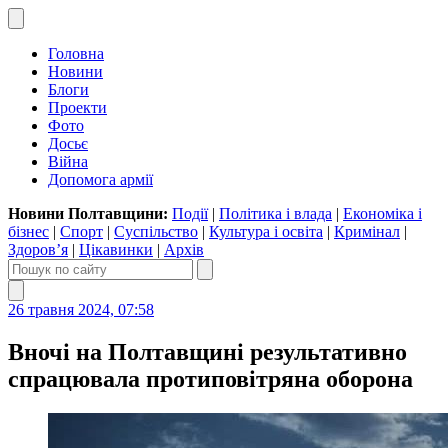
Головна
Новини
Блоги
Проекти
Фото
Досьє
Війна
Допомога армії
Новини Полтавщини:
Події
|
Політика і влада
|
Економіка і
бізнес
|
Спорт
|
Суспільство
|
Культура і освіта
|
Кримінал
|
Здоров’я
|
Цікавинки
|
Архів
26 травня 2024, 07:58
Вночі на Полтавщині результативно
спрацювала протиповітряна оборона