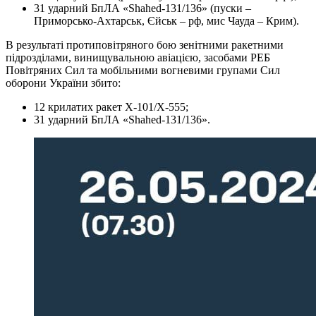
31 ударний БпЛА «Shahed-131/136» (пуски –
Приморсько-Ахтарськ, Єйськ – рф, мис Чауда – Крим).
В результаті протиповітряного бою зенітними ракетними
підрозділами, винищувальною авіацією, засобами РЕБ
Повітряних Сил та мобільними вогневими групами Сил
оборони України збито:
12 крилатих ракет Х-101/Х-555;
31 ударний БпЛА «Shahed-131/136».