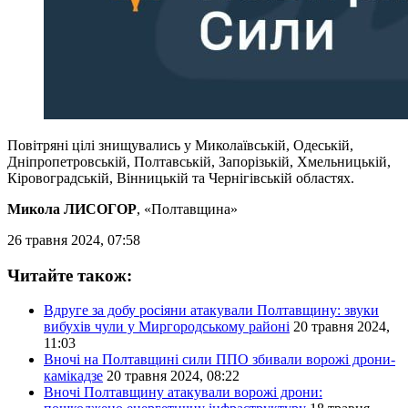
Повітряні цілі знищувались у Миколаївській, Одеській,
Дніпропетровській, Полтавській, Запорізькій, Хмельницькій,
Кіровоградській, Вінницькій та Чернігівській областях.
Микола ЛИСОГОР
, «Полтавщина»
26 травня 2024, 07:58
Читайте також:
Вдруге за добу росіяни атакували Полтавщину: звуки
вибухів чули у Миргородському районі
20 травня 2024,
11:03
Вночі на Полтавщині сили ППО збивали ворожі дрони-
камікадзе
20 травня 2024, 08:22
Вночі Полтавщину атакували ворожі дрони: