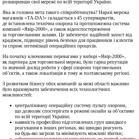
розширивши свої мережі по всій території України.
Яка ж головна мета такого співробітництва? Наразі мережа
магазинів «ТА-DA!» складається з 45 супермаркетів,
де встановлена технічна охорона та протипожежна система
компанії «Явір-2000», а також відеоспостереження
за торговельними залами. Це забезпечує надійний захист від
крадіжок, підвищує рівень безпеки для працівників і клієнтів
та сприяє оптимізації операційних процесів.
На початку ключовими перевагами у виборі «Явір-2000»,
як партнера для торговельної мережі, були гарна репутація
та значний досвід роботи у сфері охорони торговельних
об’єктів, а також локалізація в тому ж полтавському регіоні.
З розвитком бізнесу обох компаній за межі області важливо
було враховувати забезпечення всіх технологічних
можливостей:
централізовану операційну систему пульту охорони,
що дозволяє спостерігати в режимі онлайн за об’єктами
по всій території України;
наявність професійно підготовлених груп швидкого
реагування в інших регіонах, які швидко реагують
на будь-які загрози та мінімізують можливі збитки;
забезпечення індивідуального підходу до потреб клієнта.