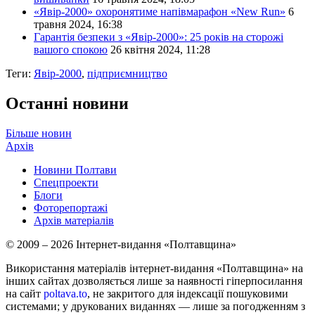
«Явір-2000» охоронятиме напівмарафон «New Run»
6
травня 2024, 16:38
Гарантія безпеки з «Явір-2000»: 25 років на сторожі
вашого спокою
26 квітня 2024, 11:28
Теги:
Явір-2000
,
підприємництво
Останні новини
Більше новин
Архів
Новини Полтави
Спецпроекти
Блоги
Фоторепортажі
Архів матеріалів
© 2009 – 2026 Інтернет-видання «Полтавщина»
Використання матеріалів інтернет-видання «Полтавщина» на
інших сайтах дозволяється лише за наявності гіперпосилання
на сайт
poltava.to
, не закритого для індексації пошуковими
системами; у друкованих виданнях — лише за погодженням з