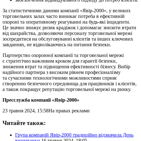
За статистичними даними компанії «Явір-2000», у великих
торговельних залах часто виникає потреба в ефективній
охороні та оперативному реагуванні на будь-які інциденти.
Це значно знижує ризик крадіжок і допомагає знизити втрати
від шахрайства, дозволяючи персоналу торговельної мережі
зосередитися на обслуговуванні клієнтів та інших ключових
завданнях, не відволікаючись на питання безпеки.
Партнерство охоронної компанії та торговельної мережі
є стратегічно важливим кроком для гарантії безпеки,
зниження втрат та підвищення ефективності бізнесу. Вибір
надійного партнера з високим рівнем професіоналізму
та сучасними технологічними можливостями сприяє
створенню безпечного середовища для працівників і клієнтів,
а також покращує репутацію торговельної мережі на ринку.
Пресслужба компанії «Явір-2000»
23 травня 2024, 15:58
На правах реклами
Читайте також:
Група компаній Явір-2000 традиційно відзначила День
вишиванки
16 травня 2024, 18:05