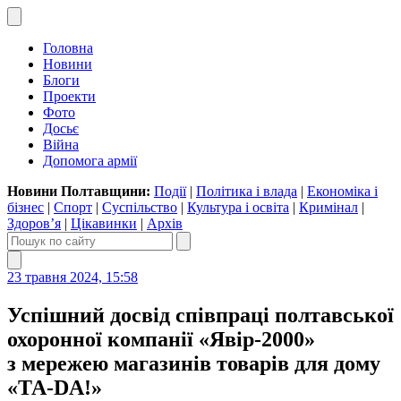
Головна
Новини
Блоги
Проекти
Фото
Досьє
Війна
Допомога армії
Новини Полтавщини:
Події
|
Політика і влада
|
Економіка і
бізнес
|
Спорт
|
Суспільство
|
Культура і освіта
|
Кримінал
|
Здоров’я
|
Цікавинки
|
Архів
23 травня 2024, 15:58
Успішний досвід співпраці полтавської
охоронної компанії «Явір-2000»
з мережею магазинів товарів для дому
«ТА-DA!»