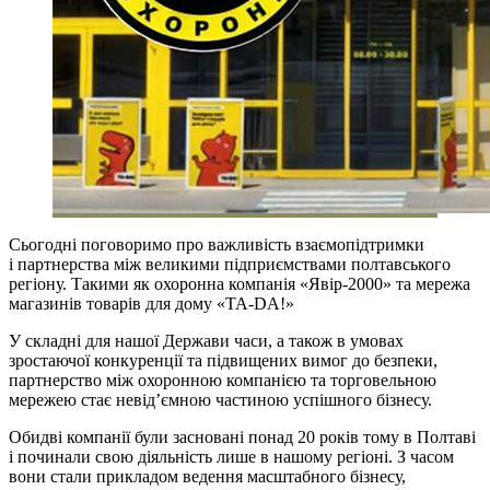
Сьогодні поговоримо про важливість взаємопідтримки
і партнерства між великими підприємствами полтавського
регіону. Такими як охоронна компанія «Явір-2000» та мережа
магазинів товарів для дому «ТА-DA!»
У складні для нашої Держави часи, а також в умовах
зростаючої конкуренції та підвищених вимог до безпеки,
партнерство між охоронною компанією та торговельною
мережею стає невід’ємною частиною успішного бізнесу.
Обидві компанії були засновані понад 20 років тому в Полтаві
і починали свою діяльність лише в нашому регіоні. З часом
вони стали прикладом ведення масштабного бізнесу,