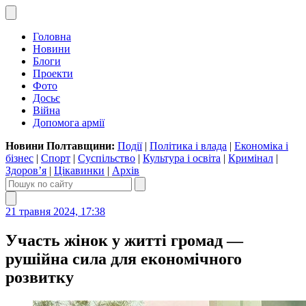
Головна
Новини
Блоги
Проекти
Фото
Досьє
Війна
Допомога армії
Новини Полтавщини:
Події
|
Політика і влада
|
Економіка і
бізнес
|
Спорт
|
Суспільство
|
Культура і освіта
|
Кримінал
|
Здоров’я
|
Цікавинки
|
Архів
21 травня 2024, 17:38
Участь жінок у житті громад —
рушійна сила для економічного
розвитку