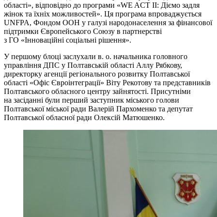
області», відповідно до програми «WE ACT II: Діємо задля
жінок та їхніх можливостей». Ця програма впроваджується
UNFPA, Фондом ООН у галузі народонаселення за фінансової
підтримки Європейського Союзу в партнерстві
з ГО «Інноваційні соціальні рішення».
У першому блоці заслухали в. о. начальника головного
управління ДПС у Полтавській області Аллу Рябкову,
директорку агенції регіонального розвитку Полтавської
області «Офіс Євроінтеграції» Віту Рекотову та представників
Полтавського обласного центру зайнятості. Присутніми
на засіданні були перший заступник міського голови
Полтавської міської ради Валерій Пархоменко та депутат
Полтавської обласної ради Олексій Матюшенко.