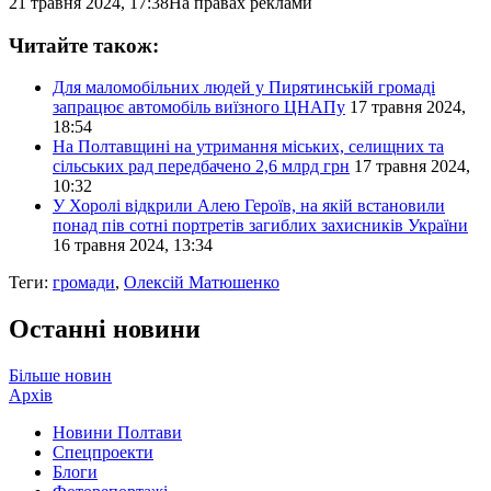
21 травня 2024, 17:38
На правах реклами
Читайте також:
Для маломобільних людей у Пирятинській громаді
запрацює автомобіль виїзного ЦНАПу
17 травня 2024,
18:54
На Полтавщині на утримання міських, селищних та
сільських рад передбачено 2,6 млрд грн
17 травня 2024,
10:32
У Хоролі відкрили Алею Героїв, на якій встановили
понад пів сотні портретів загиблих захисників України
16 травня 2024, 13:34
Теги:
громади
,
Олексій Матюшенко
Останні новини
Більше новин
Архів
Новини Полтави
Спецпроекти
Блоги