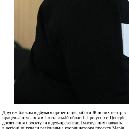
Другим блоком відбулася презентація роботи Жіночих центрів
працевлаштування в Полтавській області. Про успіхи Центрів,
досягнення проєкту та відео-презентації маскуліних навчань
в регіоні звітували регіональна координаторка проєкту Марія