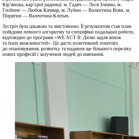
Кір’янова, кар’єрні радниці: м. Гадяч — Леся Зливко, м.
Глобине — Любок Качмар, м. Лубни — Валентина Вовк, м.
Пирятин — Валентина Клепач.
Зустріч була цікавою та змістовною. Її результатом став план
побудови певного алгоритму та специфіки подальшої роботи,
відповідно до програми «WE ACT II: Діємо задля жінок
та їхніх можливостей». Це дасть позитивний поштовх
до опановування, розвитку та надання ще більшого переліку
нових професій і залучення людей до навчання.