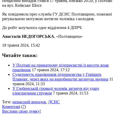
Нещасний випадок стався 17 травня, близько 20:20, у Полтаві
на вул. Київське Шосе
Як повідомила прес-служба ГУ ДСНС Полтавщини, пожежні
рятувальною мотузкою витягли чоловіка з колодязя.
До робіт залучалось одне відділення 4 ДПРЧ.
Анастасія НЕДОГОРСЬКА
, «Полтавщина»
18 травня 2024, 15:42
Читайте також:
У Полтаві на приватному підприємстві із висоти впав
працівник
17 травня 2024, 17:12
Судитимуть працівників підприємства у Горішніх
Плавнях, через яких на виробництві загинула людина
11
травня 2024, 11:33
У Глобинській громаді чоловік загинув від удару
електричним струмом
7 травня 2024, 11:53
Теги:
нещасний випадок
,
ДСНС
Коментарі
(
7
)
Вислови свою думку!