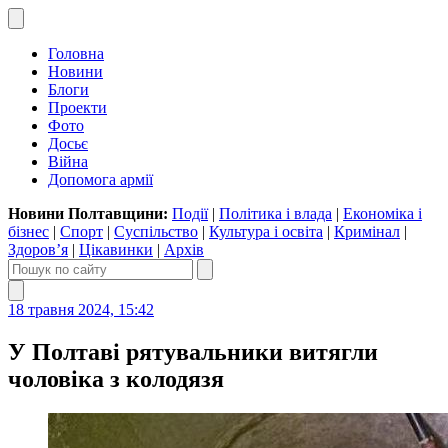
Головна
Новини
Блоги
Проекти
Фото
Досьє
Війна
Допомога армії
Новини Полтавщини:
Події
|
Політика і влада
|
Економіка і
бізнес
|
Спорт
|
Суспільство
|
Культура і освіта
|
Кримінал
|
Здоров’я
|
Цікавинки
|
Архів
18 травня 2024, 15:42
У Полтаві рятувальники витягли
чоловіка з колодязя