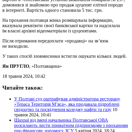
домовився зі знайомою про продаж цуценят елітної породи
в інтернеті. Вартість одного становила 5 тис. грн.
На прохання полтавця жінка розміщувала інформацію,
вказувала реквізити своєї банківської картки та надсилала
їм власні архівні відеоматеріали із цуценятами.
Після отримання передоплати «продавці» на зв’язок
не виходили.
У таких спосіб зловмисники встигли ошукати кількох людей.
Ян ПРУГЛО
, «Полтавщина»
18 травня 2024, 10:42
Читайте також:
У Полтаві суд оштрафував адміністратора ресторану
«Тераса Територія М’яса», яка продавала підроблені
свідоцтво та посвідчення коледжу нафти та газу
10
травня 2024, 10:41
Шахраї від імені начальника Полтавської ОВА
розсилають листи приватним підприємцям з проханням
про фінансову допомогу ЗСУ
5 квітня 2024, 18:24