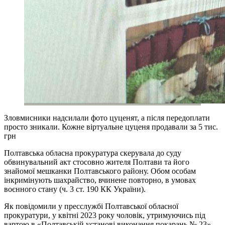
Зловмисники надсилали фото цуценят, а після передоплати
просто зникали. Кожне віртуальне цуценя продавали за 5 тис.
грн
Полтавська обласна прокуратура скерувала до суду
обвинувальний акт стосовно жителя Полтави та його
знайомої мешканки Полтавського району. Обом особам
інкримінують шахрайство, вчинене повторно, в умовах
воєнного стану (ч. 3 ст. 190 КК України).
Як повідомили у пресслужбі Полтавської обласної
прокуратури, у квітні 2023 року чоловік, утримуючись під
вартою в «Полтавській установі виконання покарань № 23»,