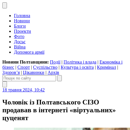
Головна
Новини
Блоги
Проекти
Фото
Досьє
Війна
Допомога армії
Новини Полтавщини:
Події
|
Політика і влада
|
Економіка і
бізнес
|
Спорт
|
Суспільство
|
Культура і освіта
|
Кримінал
|
Здоров’я
|
Цікавинки
|
Архів
18 травня 2024, 10:42
Чоловік із Полтавського СІЗО
продавав в інтернеті «віртуальних»
цуценят