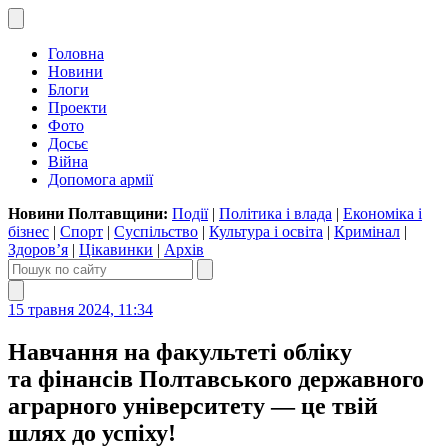
Головна
Новини
Блоги
Проекти
Фото
Досьє
Війна
Допомога армії
Новини Полтавщини:
Події
|
Політика і влада
|
Економіка і
бізнес
|
Спорт
|
Суспільство
|
Культура і освіта
|
Кримінал
|
Здоров’я
|
Цікавинки
|
Архів
15 травня 2024, 11:34
Навчання на факультеті обліку
та фінансів Полтавського державного
аграрного університету — це твій
шлях до успіху!