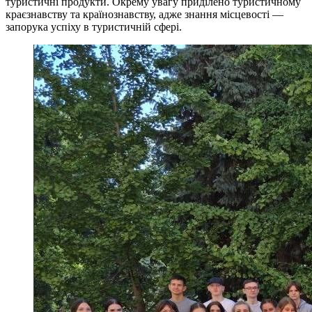
туристичні продукти. Окрему увагу приділено туристичному
краєзнавству та країнознавству, адже знання місцевості —
запорука успіху в туристичній сфері.