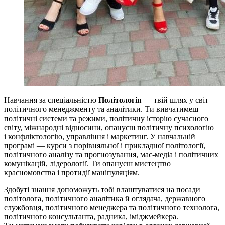
Навчання за спеціальністю
Політологія
— твій шлях у світ
політичного менеджменту та аналітики. Ти вивчатимеш
політичні системи та режими, політичну історію сучасного
світу, міжнародні відносини, опануєш політичну психологію
і конфліктологію, управління і маркетинг. У навчальній
програмі — курси з порівняльної і прикладної політології,
політичного аналізу та прогнозування, мас-медіа і політичних
комунікацій, лідерології. Ти опануєш мистецтво
красномовства і протидії маніпуляціям.
Здобуті знання допоможуть тобі влаштуватися на посади
політолога, політичного аналітика й оглядача, державного
службовця, політичного менеджера та політичного технолога,
політичного консультанта, радника, іміджмейкера.