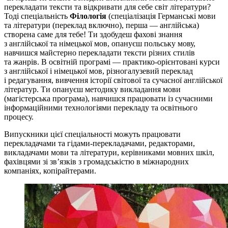
перекладати тексти та відкривати для себе світ літератури?
Тоді спеціальність
Філологія
(спеціалізація Германські мови
та літератури (переклад включно), перша — англійська)
створена саме для тебе! Ти здобудеш фахові знання
з англійської та німецької мов, опануєш польську мову,
навчишся майстерно перекладати тексти різних стилів
та жанрів. В освітній програмі — практико-орієнтовані курси
з англійської і німецької мов, різногалузевий переклад
і редагування, вивчення історії світової та сучасної англійської
літератур. Ти опануєш методику викладання мови
(магістерська програма), навчишся працювати із сучасними
інформаційними технологіями перекладу та освітнього
процесу.
Випускники цієї спеціальності можуть працювати
перекладачами та гідами-перекладачами, редакторами,
викладачами мови та літератури, керівниками мовних шкіл,
фахівцями зі зв’язків з громадськістю в міжнародних
компаніях, копірайтерами.