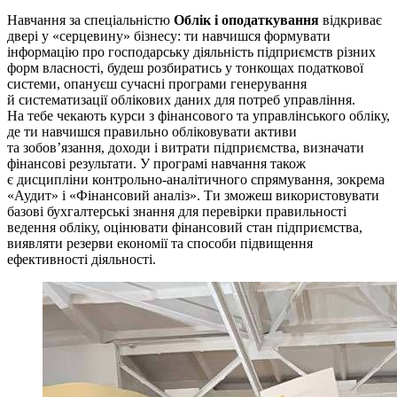
Навчання за спеціальністю
Облік і оподаткування
відкриває
двері у «серцевину» бізнесу: ти навчишся формувати
інформацію про господарську діяльність підприємств різних
форм власності, будеш розбиратись у тонкощах податкової
системи, опануєш сучасні програми генерування
й систематизації облікових даних для потреб управління.
На тебе чекають курси з фінансового та управлінського обліку,
де ти навчишся правильно обліковувати активи
та зобов’язання, доходи і витрати підприємства, визначати
фінансові результати. У програмі навчання також
є дисципліни контрольно-аналітичного спрямування, зокрема
«Аудит» і «Фінансовий аналіз». Ти зможеш використовувати
базові бухгалтерські знання для перевірки правильності
ведення обліку, оцінювати фінансовий стан підприємства,
виявляти резерви економії та способи підвищення
ефективності діяльності.