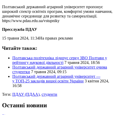
Полтавський державний аграрний університет пропонує
широкий спектр освітніх програм, комфортні умови навчання,
динамічне середовище для розвитку та самореалізації.
https://www.pdau.edu.ua/vstupniky
Пресслужба ПДАУ
15 травня 2024, 11:34
На правах реклами
Читайте також:
Полтавська політехніка лідирує серед ЗВО Полтави у
рейтингу наукової діяльності
7 травня 2024, 18:56
Полтавський державний аграрний університет очима
студентки
7 травня 2024, 09:15
Полтавський державний аграрний університет —
у ТОП-25 закладів вищої освіти України
3 квітня 2024,
16:58
Теги:
ПДАУ (ПДАА)
,
студенти
Останні новини