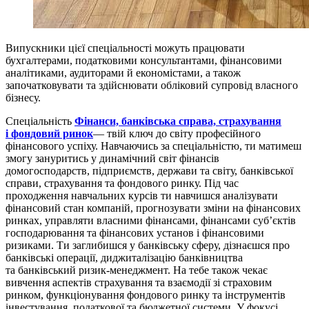
Випускники цієї спеціальності можуть працювати
бухгалтерами, податковими консультантами, фінансовими
аналітиками, аудиторами й економістами, а також
започатковувати та здійснювати обліковий супровід власного
бізнесу.
Спеціальність
Фінанси, банківська справа, страхування
і фондовий ринок
— твій ключ до світу професійного
фінансового успіху. Навчаючись за спеціальністю, ти матимеш
змогу зануритись у динамічний світ фінансів
домогосподарств, підприємств, держави та світу, банківської
справи, страхування та фондового ринку. Під час
проходження навчальних курсів ти навчишся аналізувати
фінансовий стан компаній, прогнозувати зміни на фінансових
ринках, управляти власними фінансами, фінансами суб’єктів
господарювання та фінансових установ і фінансовими
ризиками. Ти заглибишся у банківську сферу, дізнаєшся про
банківські операції, диджиталізацію банківництва
та банківський ризик-менеджмент. На тебе також чекає
вивчення аспектів страхування та взаємодії зі страховим
ринком, функціонування фондового ринку та інструментів
інвестування, податкової та бюджетної системи. У фокусі