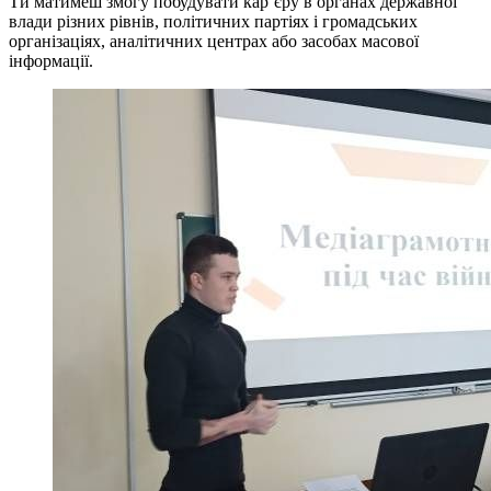
Ти матимеш змогу побудувати кар’єру в органах державної
влади різних рівнів, політичних партіях і громадських
організаціях, аналітичних центрах або засобах масової
інформації.