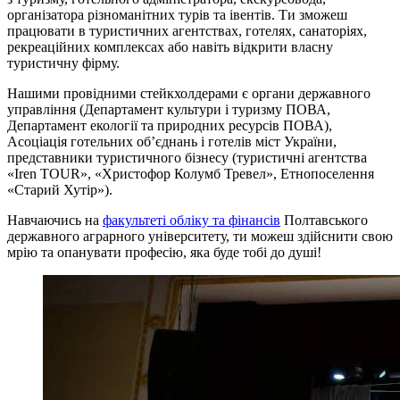
організатора різноманітних турів та івентів. Ти зможеш
працювати в туристичних агентствах, готелях, санаторіях,
рекреаційних комплексах або навіть відкрити власну
туристичну фірму.
Нашими провідними стейкхолдерами є органи державного
управління (Департамент культури і туризму ПОВА,
Департамент екології та природних ресурсів ПОВА),
Асоціація готельних об’єднань і готелів міст України,
представники туристичного бізнесу (туристичні агентства
«Iren TOUR», «Христофор Колумб Тревел», Етнопоселення
«Старий Хутір»).
Навчаючись на
факультеті обліку та фінансів
Полтавського
державного аграрного університету, ти можеш здійснити свою
мрію та опанувати професію, яка буде тобі до душі!