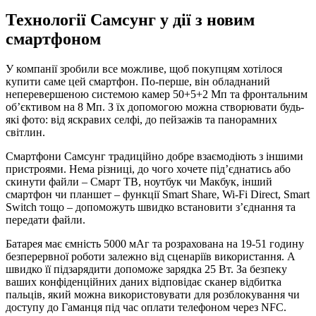
Технології Самсунг у дії з новим
смартфоном
У компанії зробили все можливе, щоб покупцям хотілося
купити саме цей смартфон. По-перше, він обладнаний
неперевершеною системою камер 50+5+2 Мп та фронтальним
об’єктивом на 8 Мп. З їх допомогою можна створювати будь-
які фото: від яскравих селфі, до пейзажів та панорамних
світлин.
Смартфони Самсунг традиційно добре взаємодіють з іншими
пристроями. Нема різниці, до чого хочете під’єднатись або
скинути файли – Смарт ТВ, ноутбук чи Макбук, інший
смартфон чи планшет – функції Smart Share, Wi-Fi Direct, Smart
Switch тощо – допоможуть швидко встановити з’єднання та
передати файли.
Батарея має ємність 5000 мАг та розрахована на 19-51 годину
безперервної роботи залежно від сценаріїв використання. А
швидко її підзарядити допоможе зарядка 25 Вт. За безпеку
ваших конфіденційних даних відповідає сканер відбитка
пальців, який можна використовувати для розблокування чи
доступу до Гаманця під час оплати телефоном через NFC.