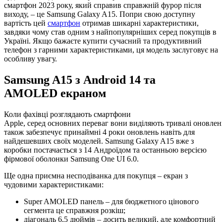
смартфон 2023 року, який справив справжній фурор після
виходу, – це Samsung Galaxy A15. Попри свою доступну
вартість цей
смартфон
отримав шикарні характеристики,
завдяки чому став одним з найпопулярніших серед покупців в
Україні. Якщо бажаєте купити сучасний та продуктивний
телефон з гарними характеристиками, ця модель заслуговує на
особливу увагу.
Samsung A15 з Android 14 та
AMOLED екраном
Коли фахівці розглядають смартфони
Apple, серед основних переваг вони виділяють тривалі оновлен
також забезпечує принаймні 4 роки оновлень навіть для
найдешевших своїх моделей. Samsung Galaxy A15 вже з
коробки постачається з 14 Андроїдом та останньою версією
фірмової оболонки Samsung One UI 6.0.
Ще одна приємна несподіванка для покупця – екран з
чудовими характеристиками:
Super AMOLED панель – для бюджетного цінового
сегмента це справжня розкіш;
діагональ 6,5 дюймів – досить великий, але комфортний