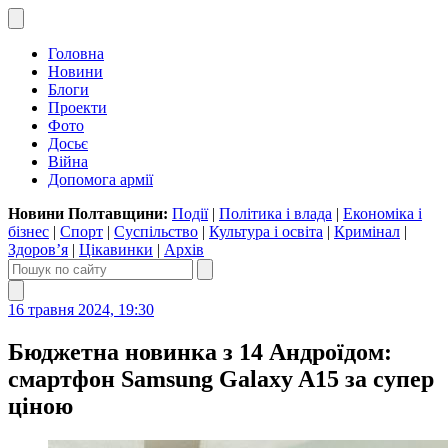
Головна
Новини
Блоги
Проекти
Фото
Досьє
Війна
Допомога армії
Новини Полтавщини:
Події
|
Політика і влада
|
Економіка і
бізнес
|
Спорт
|
Суспільство
|
Культура і освіта
|
Кримінал
|
Здоров’я
|
Цікавинки
|
Архів
16 травня 2024, 19:30
Бюджетна новинка з 14 Андроїдом:
смартфон Samsung Galaxy A15 за супер
ціною