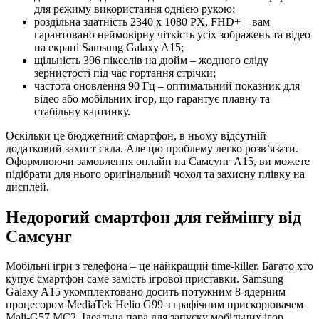
для режиму використання однією рукою;
роздільна здатність 2340 x 1080 PX, FHD+ – вам
гарантовано неймовірну чіткість усіх зображень та відео
на екрані Samsung Galaxy A15;
щільність 396 пікселів на дюйм – жодного сліду
зернистості під час гортання стрічки;
частота оновлення 90 Гц – оптимальний показник для
відео або мобільних ігор, що гарантує плавну та
стабільну картинку.
Оскільки це бюджетний смартфон, в ньому відсутній
додатковий захист скла. Але цю проблему легко розв’язати.
Оформлюючи замовлення онлайн на Самсунг А15, ви можете
підібрати для нього оригінальний чохол та захисну плівку на
дисплей.
Недорогий смартфон для геймінгу від
Самсунг
Мобільні ігри з телефона – це найкращий time-killer. Багато хто
купує смартфон саме замість ігрової приставки. Samsung
Galaxy A15 укомплектовано досить потужним 8-ядерним
процесором MediaTek Helio G99 з графічним прискорювачем
Mali-G57 MC2. Ідеальна пара для запуску мобільних ігор.