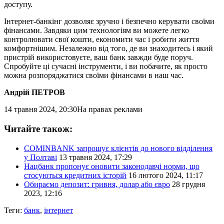
доступу.
Інтернет-банкінг дозволяє зручно і безпечно керувати своїми
фінансами. Завдяки цим технологіям ви можете легко
контролювати свої кошти, економити час і робити життя
комфортнішим. Незалежно від того, де ви знаходитесь і який
пристрій використовуєте, ваш банк завжди буде поруч.
Спробуйте ці сучасні інструменти, і ви побачите, як просто
можна розпоряджатися своїми фінансами в наш час.
Андрій ПЕТРОВ
14 травня 2024, 20:30
На правах реклами
Читайте також:
COMINBANK запрошує клієнтів до нового відділення
у Полтаві
13 травня 2024, 17:29
Нацбанк пропонує оновити законодавчі норми, що
стосуються кредитних історій
16 лютого 2024, 11:17
Обираємо депозит: гривня, долар або євро
28 грудня
2023, 12:16
Теги:
банк
,
інтернет