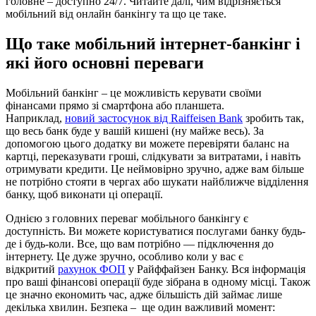
головне – доступно 24/7. Читайте далі, чим відрізняється
мобільний від онлайн банкінгу та що це таке.
Що таке мобільний інтернет-банкінг і
які його основні переваги
Мобільний банкінг – це можливість керувати своїми
фінансами прямо зі смартфона або планшета.
Наприклад,
новий застосунок від Raiffeisen Bank
зробить так,
що весь банк буде у вашій кишені (ну майже весь). За
допомогою цього додатку ви можете перевіряти баланс на
картці, переказувати гроші, слідкувати за витратами, і навіть
отримувати кредити. Це неймовірно зручно, адже вам більше
не потрібно стояти в чергах або шукати найближче відділення
банку, щоб виконати ці операції.
Однією з головних переваг мобільного банкінгу є
доступність. Ви можете користуватися послугами банку будь-
де і будь-коли. Все, що вам потрібно — підключення до
інтернету. Це дуже зручно, особливо коли у вас є
відкритий
рахунок ФОП
у Райффайзен Банку. Вся інформація
про ваші фінансові операції буде зібрана в одному місці. Також
це значно економить час, адже більшість дій займає лише
декілька хвилин. Безпека – ще один важливий момент: