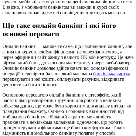
сучасні мобільні застосунки оснащені високим рівнем захисту.
І, звісно, з мобільним банкінгом ви завжди в курсі своїх
фінансових справ, адже всі сповіщення приходять миттєво.
Що таке онлайн банкінг і які його
основні переваги
Онлайн банкінг — майже те саме, що і мобільний банкінг, але
з ним ви керуєте своїми фінансами не через застосунок, а
через офіційний сайт банку з вашого ПК або ноутбуку. Це наче
віртуальний банк, до якого ви маєте доступ через веб-браузер.
Онлайн банкінг дозволяє здійснювати всі основні фінансові
операції: перевіряти баланс, який має ваша
банківська картка
,
переказувати з неї кошти, оплачувати рахунки, відкривати
депозити та багато іншого.
Основною перевагою онлайн банкінгу є інтерфейс, який
часто більш розширений і зручний для роботи з великим
обсягом даних, що може бути корисним для аналізу витрат чи
планування бюджету. Однією з головних відмінностей від
мобільного банкінгу є більший екран та можливість
працювати з декількома вкладками одночасно, що робить
процес керування фінансами ще більш комфортним. Також
відмінність від мобільного банкінгу полягає у способі