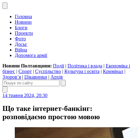
Головна
Новини
Блоги
Проекти
Фото
Досьє
Війна
Допомога армії
Новини Полтавщини:
Події
|
Політика і влада
|
Економіка і
бізнес
|
Спорт
|
Суспільство
|
Культура і освіта
|
Кримінал
|
Здоров’я
|
Цікавинки
|
Архів
14 травня 2024, 20:30
Що таке інтернет-банкінг:
розповідаємо простою мовою