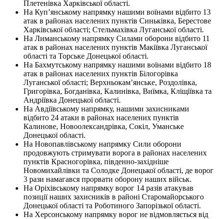
Плетенівка Харківської області.
На Куп’янському напрямку нашими воїнами відбито 13
атак в районах населених пунктів Синьківка, Берестове
Харківської області; Стельмахівка Луганської області.
На Лиманському напрямку Силами оборони відбито 11
атак в районах населених пунктів Макіївка Луганської
області та Торське Донецької області.
На Бахмутському напрямку нашими воїнами відбито 18
атак в районах населених пунктів Білогорівка
Луганської області; Верхньокам’янське, Роздолівка,
Григорівка, Богданівка, Калинівка, Виїмка, Кліщіївка та
Андріївка Донецької області.
На Авдіївському напрямку, нашими захисниками
відбито 24 атаки в районах населених пунктів
Калинове, Новоолександрівка, Сокіл, Уманське
Донецької області.
На Новопавлівському напрямку Сили оборони
продовжують стримувати ворога в районах населених
пунктів Красногорівка, південно-західніше
Новомихайлівки та Солодке Донецької області, де ворог
3 рази намагався прорвати оборону наших військ.
На Оріхівському напрямку ворог 14 разів атакував
позиції наших захисників в районі Старомайорського
Донецької області та Роботиного Запорізької області.
На Херсонському напрямку ворог не відмовляється від