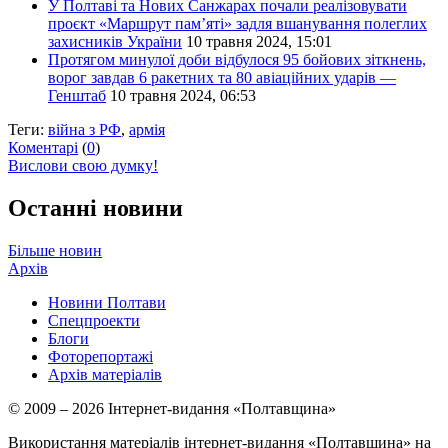
У Полтаві та Нових Санжарах почали реалізовувати
проєкт «Маршрут пам’яті» задля вшанування полеглих
захисників України
10 травня 2024, 15:01
Протягом минулої доби відбулося 95 бойових зіткнень,
ворог завдав 6 ракетних та 80 авіаційних ударів —
Генштаб
10 травня 2024, 06:53
Теги:
війна з РФ
,
армія
Коментарі
(
0
)
Вислови свою думку!
Останні новини
Більше новин
Архів
Новини Полтави
Спецпроекти
Блоги
Фоторепортажі
Архів матеріалів
© 2009 – 2026 Інтернет-видання «Полтавщина»
Використання матеріалів інтернет-видання «Полтавщина» на