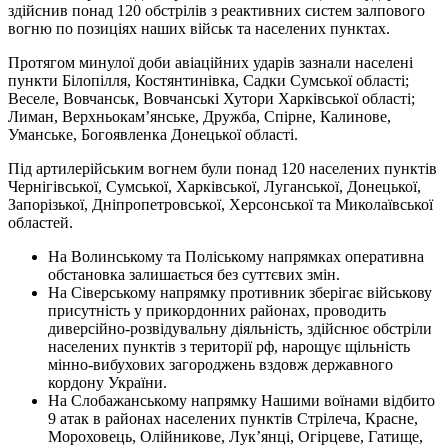
здійснив понад 120 обстрілів з реактивних систем залпового
вогню по позиціях наших військ та населених пунктах.
Протягом минулої доби авіаційних ударів зазнали населені
пункти Білопілля, Костянтинівка, Садки Сумської області;
Веселе, Вовчанськ, Вовчанські Хутори Харківської області;
Лиман, Верхньокам’янське, Дружба, Спірне, Калинове,
Уманське, Богоявленка Донецької області.
Під артилерійським вогнем були понад 120 населених пунктів
Чернігівської, Сумської, Харківської, Луганської, Донецької,
Запорізької, Дніпропетровської, Херсонської та Миколаївської
областей.
На Волинському та Поліському напрямках оперативна
обстановка залишається без суттєвих змін.
На Сіверському напрямку противник зберігає військову
присутність у прикордонних районах, проводить
диверсійно-розвідувальну діяльність, здійснює обстріли
населених пунктів з території рф, нарощує щільність
мінно-вибухових загороджень вздовж державного
кордону України.
На Слобажанському напрямку Нашими воїнами відбито
9 атак в районах населених пунктів Стрілеча, Красне,
Мороховець, Олійникове, Лук’янці, Огірцеве, Гатище,