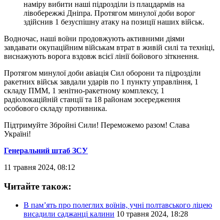
наміру вибити наші підрозділи із плацдармів на
лівобережжі Дніпра. Протягом минулої доби ворог
здійснив 1 безуспішну атаку на позиції наших військ.
Водночас, наші воїни продовжують активними діями
завдавати окупаційним військам втрат в живій силі та техніці,
виснажують ворога вздовж всієї лінії бойового зіткнення.
Протягом минулої доби авіація Сил оборони та підрозділи
ракетних військ завдали ударів по 1 пункту управління, 1
складу ПММ, 1 зенітно-ракетному комплексу, 1
радіолокаційній станції та 18 районам зосередження
особового складу противника.
Підтримуйте Збройні Сили! Переможемо разом! Слава
Україні!
Генеральний штаб ЗСУ
11 травня 2024, 08:12
Читайте також:
В пам’ять про полеглих воїнів, учні полтавського ліцею
висадили саджанці калини
10 травня 2024, 18:28