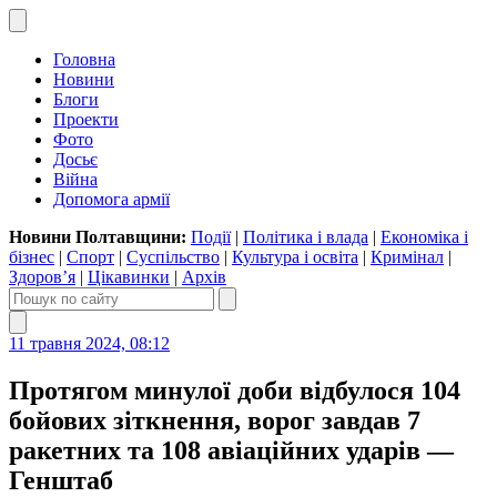
Головна
Новини
Блоги
Проекти
Фото
Досьє
Війна
Допомога армії
Новини Полтавщини:
Події
|
Політика і влада
|
Економіка і
бізнес
|
Спорт
|
Суспільство
|
Культура і освіта
|
Кримінал
|
Здоров’я
|
Цікавинки
|
Архів
11 травня 2024, 08:12
Протягом минулої доби відбулося 104
бойових зіткнення, ворог завдав 7
ракетних та 108 авіаційних ударів —
Генштаб