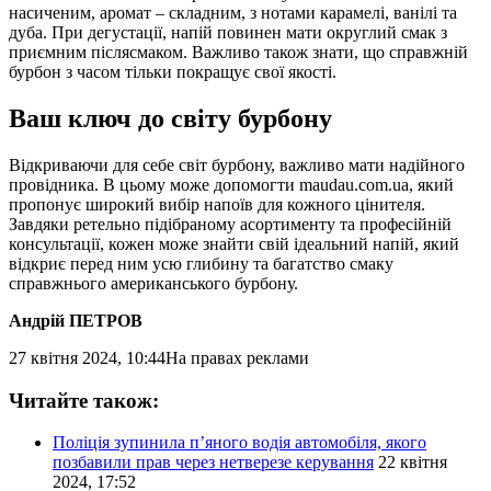
насиченим, аромат – складним, з нотами карамелі, ванілі та
дуба. При дегустації, напій повинен мати округлий смак з
приємним післясмаком. Важливо також знати, що справжній
бурбон з часом тільки покращує свої якості.
Ваш ключ до світу бурбону
Відкриваючи для себе світ бурбону, важливо мати надійного
провідника. В цьому може допомогти maudau.com.ua, який
пропонує широкий вибір напоїв для кожного цінителя.
Завдяки ретельно підібраному асортименту та професійній
консультації, кожен може знайти свій ідеальний напій, який
відкриє перед ним усю глибину та багатство смаку
справжнього американського бурбону.
Андрій ПЕТРОВ
27 квітня 2024, 10:44
На правах реклами
Читайте також:
Поліція зупинила п’яного водія автомобіля, якого
позбавили прав через нетверезе керування
22 квітня
2024, 17:52