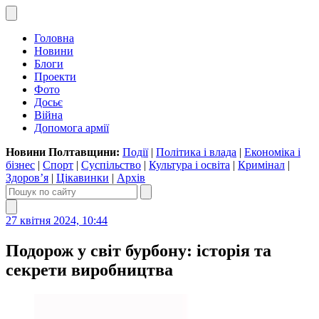
Головна
Новини
Блоги
Проекти
Фото
Досьє
Війна
Допомога армії
Новини Полтавщини:
Події
|
Політика і влада
|
Економіка і
бізнес
|
Спорт
|
Суспільство
|
Культура і освіта
|
Кримінал
|
Здоров’я
|
Цікавинки
|
Архів
27 квітня 2024, 10:44
Подорож у світ бурбону: історія та
секрети виробництва