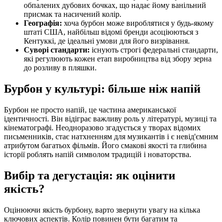
обпалених дубових бочках, що надає йому ванільний
присмак та насичений колір.
Географія:
хоча бурбон може вироблятися у будь-якому
штаті США, найбільш відомі бренди асоціюються з
Кентуккі, де ідеальні умови для його визрівання.
Суворі стандарти:
існують строгі федеральні стандарти,
які регулюють кожен етап виробництва від збору зерна
до розливу в пляшки.
Бурбон у культурі: більше ніж напій
Бурбон не просто напій, це частина американської
ідентичності. Він відіграє важливу роль у літературі, музиці та
кінематографі. Неодноразово згадується у творах відомих
письменників, стає натхненням для музикантів і є невід'ємним
атрибутом багатьох фільмів. Його смакові якості та глибина
історії роблять напій символом традицій і новаторства.
Вибір та дегустація: як оцінити
якість?
Оцінюючи якість бурбону, варто звернути увагу на кілька
ключових аспектів. Колір повинен бути багатим та