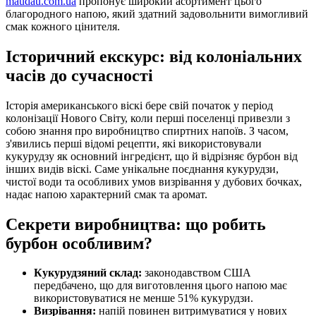
maudau.com.ua
пропонує широкий асортимент цього
благородного напою, який здатний задовольнити вимогливий
смак кожного цінителя.
Історичний екскурс: від колоніальних
часів до сучасності
Історія американського віскі бере свій початок у період
колонізації Нового Світу, коли перші поселенці привезли з
собою знання про виробництво спиртних напоїв. З часом,
з'явились перші відомі рецепти, які використовували
кукурудзу як основний інгредієнт, що й відрізняє бурбон від
інших видів віскі. Саме унікальне поєднання кукурудзи,
чистої води та особливих умов визрівання у дубових бочках,
надає напою характерний смак та аромат.
Секрети виробництва: що робить
бурбон особливим?
Кукурудзяний склад:
законодавством США
передбачено, що для виготовлення цього напою має
використовуватися не менше 51% кукурудзи.
Визрівання:
напій повинен витримуватися у нових