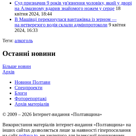
Суд призначив 9 років ув'язнення чоловіку, який у дворі
на Алмазному вдарив знайомого ножем у серце
18
квітня 2024, 18:44
В Машівці перекинулася вантажівка із зерном —
на нетверезого водія склали адмінпротоколи
9 квітня
2024, 16:33
Теги:
алкоголь
Останні новини
Більше новин
Архів
Новини Полтави
Спецпроекти
Блоги
Фоторепортажі
Архів матеріалів
© 2009 – 2026 Інтернет-видання «Полтавщина»
Використання матеріалів інтернет-видання «Полтавщина» на
інших сайтах дозволяється лише за наявності гіперпосилання
на сайт
poltava.to
, не закритого для індексації пошуковими