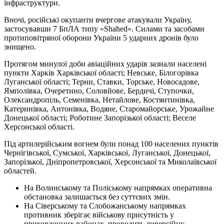
інфраструктури.
Вночі, російські окупанти вчергове атакували Україну,
застосувавши 7 БпЛА типу «Shahed». Силами та засобами
протиповітряної оборони України 5 ударних дронів було
знищено.
Протягом минулої доби авіаційних ударів зазнали населені
пункти Харків Харківської області; Невське, Білогорівка
Луганської області; Терни, Ставки, Торське, Новосадове,
Ямполівка, Очеретино, Соловйове, Бердичі, Ступочки,
Олександропіль, Семенівка, Нетайлове, Костянтинівка,
Катеринівка, Антонівка, Водяне, Старомайорське, Урожайне
Донецької області; Роботине Запорізької області; Веселе
Херсонської області.
Під артилерійським вогнем були понад 100 населених пунктів
Чернігівської, Сумської, Харківської, Луганської, Донецької,
Запорізької, Дніпропетровської, Херсонської та Миколаївської
областей.
На Волинському та Поліському напрямках оперативна
обстановка залишається без суттєвих змін.
На Сіверському та Слобожанському напрямках
противник зберігає військову присутність у
прикордонних районах, проводить диверсійну