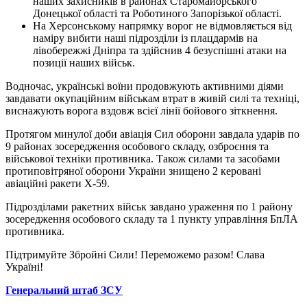
наших захисників в районах Старомайорського
Донецької області та Роботиного Запорізької області.
На Херсонському напрямку ворог не відмовляється від
наміру вибити наші підрозділи із плацдармів на
лівобережжі Дніпра та здійснив 4 безуспішні атаки на
позиції наших військ.
Водночас, українські воїни продовжують активними діями
завдавати окупаційним військам втрат в живій силі та техніці,
виснажують ворога вздовж всієї лінії бойового зіткнення.
Протягом минулої доби авіація Сил оборони завдала ударів по
9 районах зосередження особового складу, озброєння та
військової техніки противника. Також силами та засобами
протиповітряної оборони України знищено 2 керовані
авіаційні ракети Х-59.
Підрозділами ракетних військ завдано ураження по 1 району
зосередження особового складу та 1 пункту управління БпЛА
противника.
Підтримуйте Збройні Сили! Переможемо разом! Слава
Україні!
Генеральний штаб ЗСУ