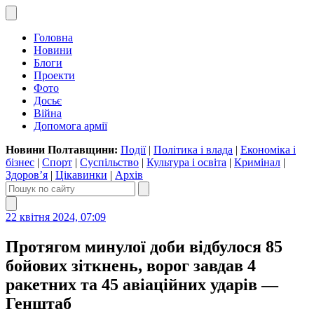
Головна
Новини
Блоги
Проекти
Фото
Досьє
Війна
Допомога армії
Новини Полтавщини:
Події
|
Політика і влада
|
Економіка і
бізнес
|
Спорт
|
Суспільство
|
Культура і освіта
|
Кримінал
|
Здоров’я
|
Цікавинки
|
Архів
22 квітня 2024, 07:09
Протягом минулої доби відбулося 85
бойових зіткнень, ворог завдав 4
ракетних та 45 авіаційних ударів —
Генштаб