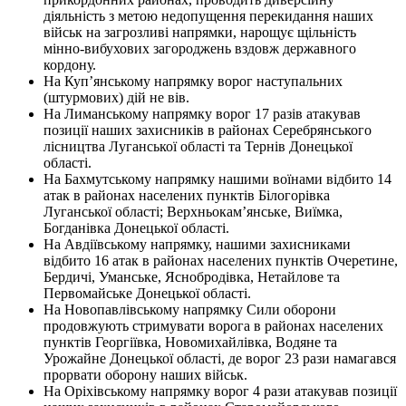
діяльність з метою недопущення перекидання наших
військ на загрозливі напрямки, нарощує щільність
мінно-вибухових загороджень вздовж державного
кордону.
На Куп’янському напрямку ворог наступальних
(штурмових) дій не вів.
На Лиманському напрямку ворог 17 разів атакував
позиції наших захисників в районах Серебрянського
лісництва Луганської області та Тернів Донецької
області.
На Бахмутському напрямку нашими воїнами відбито 14
атак в районах населених пунктів Білогорівка
Луганської області; Верхньокам’янське, Виїмка,
Богданівка Донецької області.
На Авдіївському напрямку, нашими захисниками
відбито 16 атак в районах населених пунктів Очеретине,
Бердичі, Уманське, Яснобродівка, Нетайлове та
Первомайське Донецької області.
На Новопавлівському напрямку Сили оборони
продовжують стримувати ворога в районах населених
пунктів Георгіївка, Новомихайлівка, Водяне та
Урожайне Донецької області, де ворог 23 рази намагався
прорвати оборону наших військ.
На Оріхівському напрямку ворог 4 рази атакував позиції