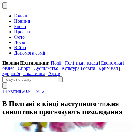
Головна
Новини
Блоги
Проекти
Фото
Досьє
Війна
Допомога армії
Новини Полтавщини:
Події
|
Політика і влада
|
Економіка і
бізнес
|
Спорт
|
Суспільство
|
Культура і освіта
|
Кримінал
|
Здоров’я
|
Цікавинки
|
Архів
14 квітня 2024, 19:12
В Полтаві в кінці наступного тижня
синоптики прогнозують похолодання