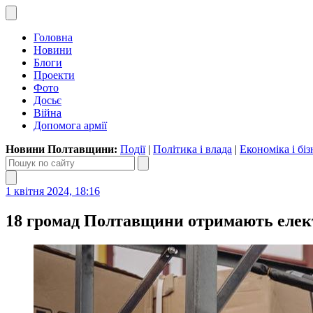
Головна
Новини
Блоги
Проекти
Фото
Досьє
Війна
Допомога армії
Новини Полтавщини:
Події
|
Політика і влада
|
Економіка і біз
1 квітня 2024, 18:16
18 громад Полтавщини отримають елек