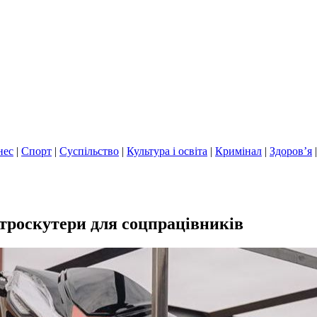
нес
|
Спорт
|
Суспільство
|
Культура і освіта
|
Кримінал
|
Здоров’я
троскутери для соцпрацівників