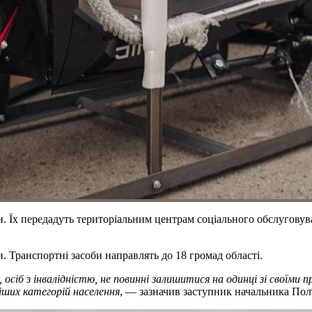
и. Їх передадуть територіальним центрам соціального обслугову
Транспортні засоби направлять до 18 громад області.
, осіб з інвалідністю, не повинні залишитися на одинці зі свої
іших категорій населення
, — зазначив заступник начальника По