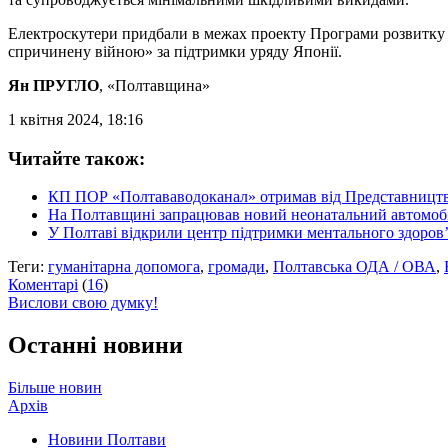
Електроскутери придбали в межах проекту Програми розвитку О
спричинену війною» за підтримки уряду Японії.
Ян ПРУГЛО
, «Полтавщина»
1 квітня 2024, 18:16
Читайте також:
КП ПОР «Полтававодоканал» отримав від Представництв
На Полтавщині запрацював новий неонатальний автомо
У Полтаві відкрили центр підтримки ментального здоров
Теги:
гуманітарна допомога
,
громади
,
Полтавська ОДА / ОВА
,
Коментарі
(
16
)
Вислови свою думку!
Останні новини
Більше новин
Архів
Новини Полтави