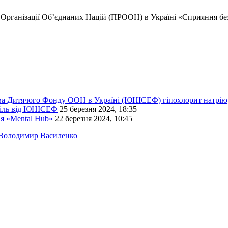
рганізації Об’єднаних Націй (ПРООН) в Україні «Сприяння безпе
а Дитячого Фонду ООН в Україні (ЮНІСЕФ) гіпохлорит натрію
біль від ЮНІСЕФ
25 березня 2024, 18:35
’я «Mental Hub»
22 березня 2024, 10:45
Володимир Василенко