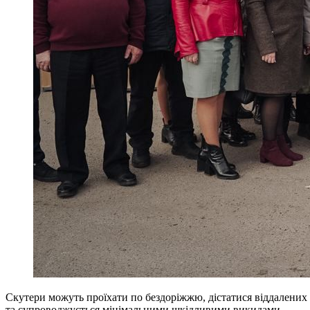
Скутери можуть проїхати по бездоріжжю, дістатися віддалених 
та супроводжується мінімальними шкідливими викидами.