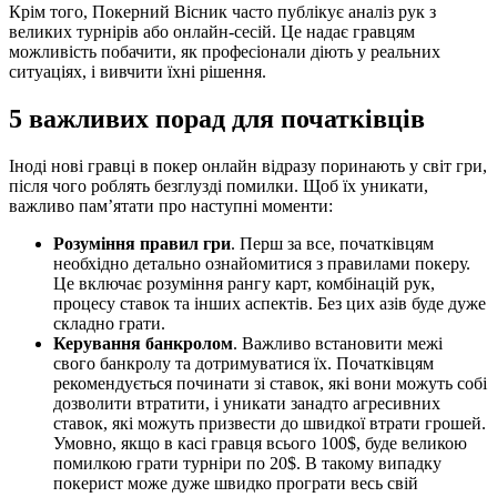
Крім того, Покерний Вісник часто публікує аналіз рук з
великих турнірів або онлайн-сесій. Це надає гравцям
можливість побачити, як професіонали діють у реальних
ситуаціях, і вивчити їхні рішення.
5 важливих порад для початківців
Іноді нові гравці в покер онлайн відразу поринають у світ гри,
після чого роблять безглузді помилки. Щоб їх уникати,
важливо пам’ятати про наступні моменти:
Розуміння правил гри
. Перш за все, початківцям
необхідно детально ознайомитися з правилами покеру.
Це включає розуміння рангу карт, комбінацій рук,
процесу ставок та інших аспектів. Без цих азів буде дуже
складно грати.
Керування банкролом
. Важливо встановити межі
свого банкролу та дотримуватися їх. Початківцям
рекомендується починати зі ставок, які вони можуть собі
дозволити втратити, і уникати занадто агресивних
ставок, які можуть призвести до швидкої втрати грошей.
Умовно, якщо в касі гравця всього 100$, буде великою
помилкою грати турніри по 20$. В такому випадку
покерист може дуже швидко програти весь свій