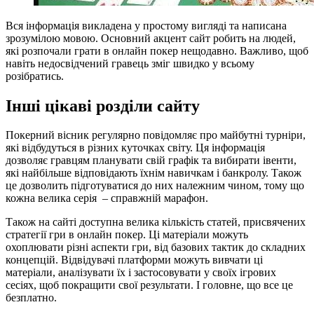
Вся інформація викладена у простому вигляді та написана
зрозумілою мовою. Основний акцент сайт робить на людей,
які розпочали грати в онлайн покер нещодавно. Важливо, щоб
навіть недосвідчений гравець зміг швидко у всьому
розібратись.
Інші цікаві розділи сайту
Покерний вісник регулярно повідомляє про майбутні турніри,
які відбудуться в різних куточках світу. Ця інформація
дозволяє гравцям планувати свій графік та вибирати івенти,
які найбільше відповідають їхнім навичкам і банкролу. Також
це дозволить підготуватися до них належним чином, тому що
кожна велика серія – справжній марафон.
Також на сайті доступна велика кількість статей, присвячених
стратегії гри в онлайн покер. Ці матеріали можуть
охоплювати різні аспекти гри, від базових тактик до складних
концепцій. Відвідувачі платформи можуть вивчати ці
матеріали, аналізувати їх і застосовувати у своїх ігрових
сесіях, щоб покращити свої результати. І головне, що все це
безплатно.