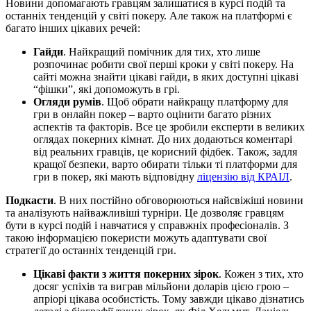
Новини допомагають гравцям залишатися в курсі подій та
останніх тенденцій у світі покеру. Але також на платформі є
багато інших цікавих речей:
Гайди
. Найкращий помічник для тих, хто лише
розпочинає робити свої перші кроки у світі покеру. На
сайті можна знайти цікаві гайди, в яких доступні цікаві
“фішки”, які допоможуть в грі.
Огляди румів
. Щоб обрати найкращу платформу для
гри в онлайн покер – варто оцінити багато різних
аспектів та факторів. Все це зробили експерти в великих
оглядах покерних кімнат. До них додаються коментарі
від реальних гравців, це корисний фідбек. Також, задля
кращої безпеки, варто обирати тільки ті платформи для
гри в покер, які мають відповідну
ліцензію від КРАІЛ
.
Подкасти
. В них постійно обговорюються найсвіжіші новини
та аналізують найважливіші турніри. Це дозволяє гравцям
бути в курсі подій і навчатися у справжніх професіоналів. З
такою інформацією покеристи можуть адаптувати свої
стратегії до останніх тенденцій гри.
Цікаві факти з життя покерних зірок
. Кожен з тих, хто
досяг успіхів та виграв мільйони доларів цією грою –
апріорі цікава особистість. Тому завжди цікаво дізнатись