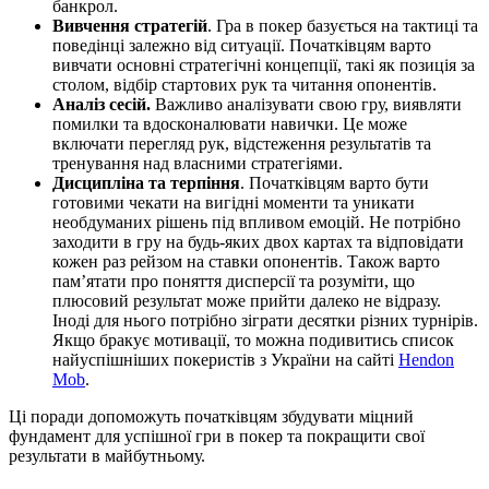
банкрол.
Вивчення стратегій
. Гра в покер базується на тактиці та
поведінці залежно від ситуації. Початківцям варто
вивчати основні стратегічні концепції, такі як позиція за
столом, відбір стартових рук та читання опонентів.
Аналіз сесій.
Важливо аналізувати свою гру, виявляти
помилки та вдосконалювати навички. Це може
включати перегляд рук, відстеження результатів та
тренування над власними стратегіями.
Дисципліна та терпіння
. Початківцям варто бути
готовими чекати на вигідні моменти та уникати
необдуманих рішень під впливом емоцій. Не потрібно
заходити в гру на будь-яких двох картах та відповідати
кожен раз рейзом на ставки опонентів. Також варто
пам’ятати про поняття дисперсії та розуміти, що
плюсовий результат може прийти далеко не відразу.
Іноді для нього потрібно зіграти десятки різних турнірів.
Якщо бракує мотивації, то можна подивитись список
найуспішніших покеристів з України на сайті
Hendon
Mob
.
Ці поради допоможуть початківцям збудувати міцний
фундамент для успішної гри в покер та покращити свої
результати в майбутньому.