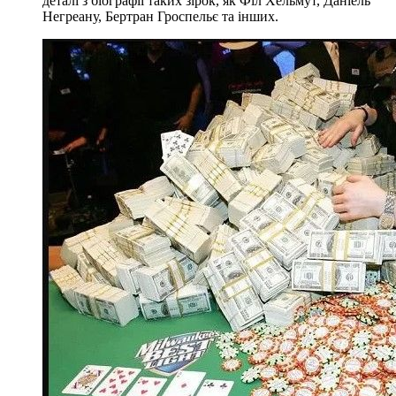
деталі з біографії таких зірок, як Філ Хельмут, Даніель
Негреану, Бертран Гроспельє та інших.