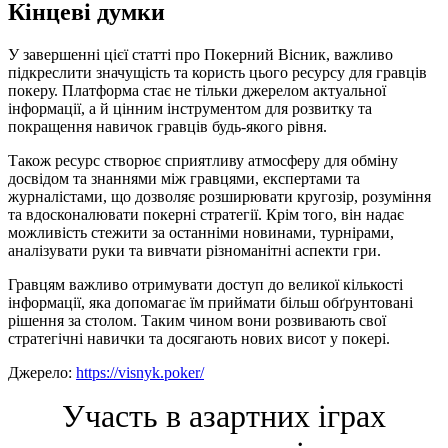
Кінцеві думки
У завершенні цієї статті про Покерний Вісник, важливо
підкреслити значущість та користь цього ресурсу для гравців
покеру. Платформа стає не тільки джерелом актуальної
інформації, а й цінним інструментом для розвитку та
покращення навичок гравців будь-якого рівня.
Також ресурс створює сприятливу атмосферу для обміну
досвідом та знаннями між гравцями, експертами та
журналістами, що дозволяє розширювати кругозір, розуміння
та вдосконалювати покерні стратегії. Крім того, він надає
можливість стежити за останніми новинами, турнірами,
аналізувати руки та вивчати різноманітні аспекти гри.
Гравцям важливо отримувати доступ до великої кількості
інформації, яка допомагає їм приймати більш обґрунтовані
рішення за столом. Таким чином вони розвивають свої
стратегічні навички та досягають нових висот у покері.
Джерело:
https://visnyk.poker/
Участь в азартних іграх