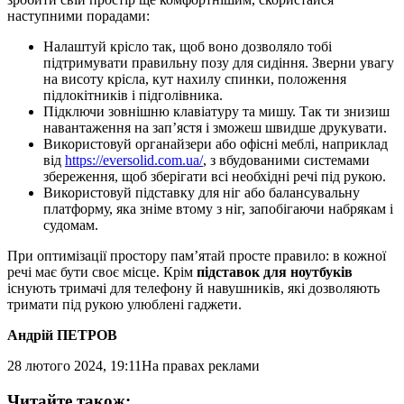
наступними порадами:
Налаштуй крісло так, щоб воно дозволяло тобі
підтримувати правильну позу для сидіння. Зверни увагу
на висоту крісла, кут нахилу спинки, положення
підлокітників і підголівника.
Підключи зовнішню клавіатуру та мишу. Так ти знизиш
навантаження на зап’ястя і зможеш швидше друкувати.
Використовуй органайзери або офісні меблі, наприклад
від
https://eversolid.com.ua/
, з вбудованими системами
збереження, щоб зберігати всі необхідні речі під рукою.
Використовуй підставку для ніг або балансувальну
платформу, яка зніме втому з ніг, запобігаючи набрякам і
судомам.
При оптимізації простору пам’ятай просте правило: в кожної
речі має бути своє місце. Крім
підставок для ноутбуків
існують тримачі для телефону й навушників, які дозволяють
тримати під рукою улюблені гаджети.
Андрій ПЕТРОВ
28 лютого 2024, 19:11
На правах реклами
Читайте також: