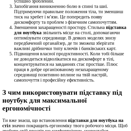
успішно зроблений.
Запобігання виникненню болю в спині та шиї.
Підтримуючи правильне положення тіла, ти зменшиш
тиск на хребет і м’язи. Це попередить появу
дискомфорту та проблем з фізичним самопочуттям.
Зменшення захаращеності простору. Стильна
підставка
для ноутбука
звільнить місце на столі, допомагаючи
оптимізувати середовище. В деяких моделях знизу
передбачений органайзер, де ти зможеш зберігати
важливі дрібнички типу ключів і банківських карт.
Підвищення власної продуктивності. Коли тобі більше
не доводиться відволікатися на дискомфорт в тілі,
концентруватися на завданнях стає простіше. Плюс
праця в добре організованому незахаращеному
середовищі позитивно вплине на твій настрій,
самопочуття і професійну ефективність.
З чим використовувати підставку під
ноутбук для максимальної
ергономічності
Ти вже знаєш, що встановлення
підставки для ноутбука на
стіл
значно покращить ергономіку твого робочого місця. Щоб
зробити свій простір ще комфортнішим, скористайся