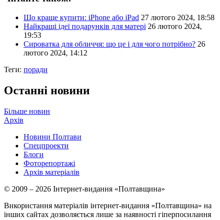
Що краще купити: iPhone або iPad
27 лютого 2024, 18:58
Найкращі ідеї подарунків для матері
26 лютого 2024,
19:53
Сироватка для обличчя: що це і для чого потрібно?
26
лютого 2024, 14:12
Теги:
поради
Останні новини
Більше новин
Архів
Новини Полтави
Спецпроекти
Блоги
Фоторепортажі
Архів матеріалів
© 2009 – 2026 Інтернет-видання «Полтавщина»
Використання матеріалів інтернет-видання «Полтавщина» на
інших сайтах дозволяється лише за наявності гіперпосилання