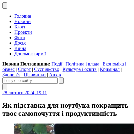
Головна
Новини
Блоги
Проекти
Фото
Досьє
Війна
Допомога армії
Новини Полтавщини:
Події
|
Політика і влада
|
Економіка і
бізнес
|
Спорт
|
Суспільство
|
Культура і освіта
|
Кримінал
|
Здоров’я
|
Цікавинки
|
Архів
28 лютого 2024, 19:11
Як підставка для ноутбука покращить
твоє самопочуття і продуктивність