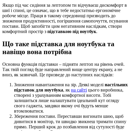
Якщо під час сидіння за лептопом ти відчуваєш дискомфорт в
шиї і спині, це означає, що в тебе недостатньо ергономічне
робоче місце. Праця в такому середовищі призводить до
зниження продуктивності, погіршення самопочуття, псування
постави. Щоб запобігти цим негативним наслідкам, створи
комфортний простір з
підставкою під ноутбук
.
Що таке підставка для ноутбука та
навіщо вона потрібна
Основна функція підставки – підняти лептоп на рівень очей.
Так твій погляд буде направлений вище центру екрану, а не
вниз, як зазвичай. Це призведе до наступних наслідків:
Зниження навантаження на зір. Деякі моделі
настільних
підставок для ноутбука
, як
на сайті
цього виробника,
створені з урахуванням комфортної висоти. Тобі
залишиться лише налаштувати ідеальний кут огляду
свого гаджета, завдяки якому очі будуть менше
втомлюватися.
Збереження постави. Переставши вигинати шию, щоб
дивитися в монітор, ти швидко звикнеш тримати спину
прямо. Перший крок до позбавлення від сутулості буде