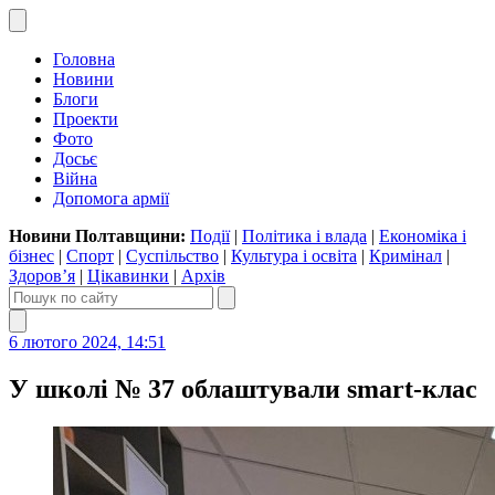
Головна
Новини
Блоги
Проекти
Фото
Досьє
Війна
Допомога армії
Новини Полтавщини:
Події
|
Політика і влада
|
Економіка і
бізнес
|
Спорт
|
Суспільство
|
Культура і освіта
|
Кримінал
|
Здоров’я
|
Цікавинки
|
Архів
6 лютого 2024, 14:51
У школі № 37 облаштували smart-клас