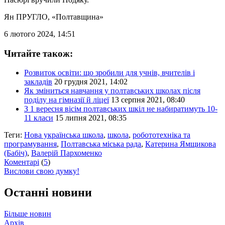
Ян ПРУГЛО
, «Полтавщина»
6 лютого 2024, 14:51
Читайте також:
Розвиток освіти: що зробили для учнів, вчителів і
закладів
20 грудня 2021, 14:02
Як зміниться навчання у полтавських школах після
поділу на гімназії й ліцеї
13 серпня 2021, 08:40
З 1 вересня вісім полтавських шкіл не набиратимуть 10-
11 класи
15 липня 2021, 08:35
Теги:
Нова українська школа
,
школа
,
робототехніка та
програмування
,
Полтавська міська рада
,
Катерина Ямщикова
(Бабіч)
,
Валерій Пархоменко
Коментарі
(
5
)
Вислови свою думку!
Останні новини
Більше новин
Архів