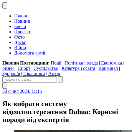
Головна
Новини
Блоги
Проекти
Фото
Досьє
Війна
Допомога армії
Новини Полтавщини:
Події
|
Політика і влада
|
Економіка і
бізнес
|
Спорт
|
Суспільство
|
Культура і освіта
|
Кримінал
|
Здоров’я
|
Цікавинки
|
Архів
30 січня 2024, 11:15
Як вибрати систему
відеоспостереження Dahua: Корисні
поради від експертів