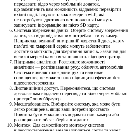
передавати відео через мобільний додаток,
що забезпечить вам можливість віддалено перевіряти
вхідні події. Існують також камери з wi-fi, які
не потребують дротового встановлення і можуть
записувати інформацію на micro SD карту.
Система збереження даних. Оберіть систему збереження
даних, яка відповідає вашим потребам і типу камер.
Наприклад, великий внутрішній жорсткий диск, карту
пам’яті чи хмаровий сервіс можуть забезпечити
достатню місткість для зберігання записів. Зазвичай для
великої мережі камер встановлюють відеореєстратор.
Підтримка аналітики. Розгляньте можливості
аналітики — розпізнавання руху, обличчя, автомобілів.
Система виявляє підозрілий рух та надсилає
сповіщення, це може значно підвищити ефективність
відеоспостереження.
Дистанційний доступ. Переконайтеся, що система
дозволяє вам віддалено переглядати відео через мобільні
пристрої чи веббраузер.
Масштабованість. Вибирайте систему, яка може бути
легко розширена, якщо ваші потреби зростають.
Повинна бути можливість додавати нові камери або
розширювати обсяг зберігання даних.
Монтаж. Для самостійного монтажу системи
відеоспостереження вам знадобляться дроти та кабелі.