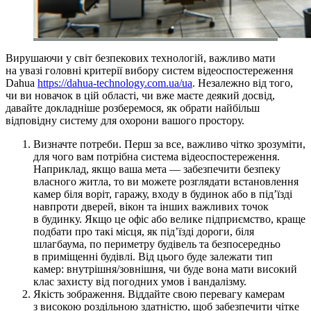
Вирушаючи у світ безпекових технологій, важливо мати
на увазі головні критерії вибору систем відеоспостереження
Dahua
https://dahua-technology.com.ua/ua
. Незалежно від того,
чи ви новачок в цій області, чи вже маєте деякий досвід,
давайте докладніше розберемося, як обрати найбільш
відповідну систему для охорони вашого простору.
Визначте потреби. Перш за все, важливо чітко зрозуміти,
для чого вам потрібна система відеоспостереження.
Наприклад, якщо ваша мета — забезпечити безпеку
власного житла, то ви можете розглядати встановлення
камер біля воріт, гаражу, входу в будинок або в під’їзді
навпроти дверей, вікон та інших важливих точок
в будинку. Якщо це офіс або велике підприємство, краще
подбати про такі місця, як під’їзді дороги, біля
шлагбаума, по периметру будівель та безпосередньо
в приміщенні будівлі. Від цього буде залежати тип
камер: внутрішня/зовнішня, чи буде вона мати високий
клас захисту від погодних умов і вандалізму.
Якість зображення. Віддайте свою перевагу камерам
з високою роздільною здатністю, щоб забезпечити чітке