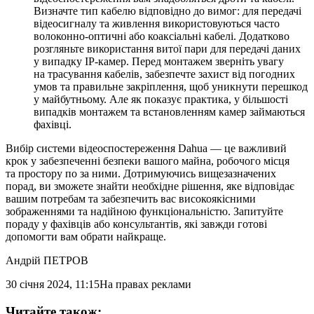
Визначте тип кабелю відповідно до вимог: для передачі
відеосигналу та живлення використовуються часто
волоконно-оптичні або коаксіальні кабелі. Додатково
розгляньте використання витої пари для передачі даних
у випадку IP-камер. Перед монтажем зверніть увагу
на трасування кабелів, забезпечте захист від погодних
умов та правильне закріплення, щоб уникнути перешкод
у майбутньому. Але як показує практика, у більшості
випадків монтажем та встановленням камер займаються
фахівці.
Вибір системи відеоспостереження Dahua — це важливий
крок у забезпеченні безпеки вашого майна, робочого місця
та простору по за ними. Дотримуючись вищезазначених
порад, ви зможете знайти необхідне рішення, яке відповідає
вашим потребам та забезпечить вас високоякісними
зображеннями та надійною функціональністю. Запитуйте
пораду у фахівців або консультантів, які завжди готові
допомогти вам обрати найкраще.
Андрій ПЕТРОВ
30 січня 2024, 11:15
На правах реклами
Читайте також: