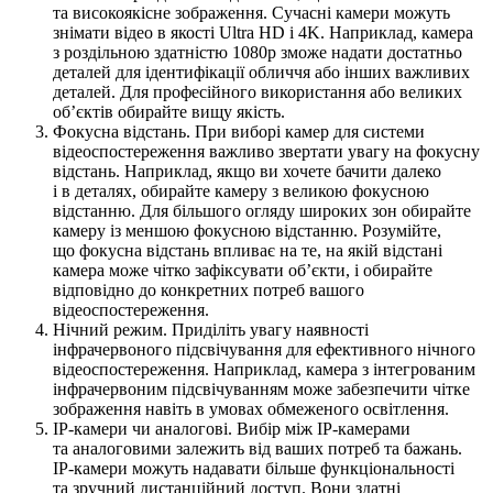
та високоякісне зображення. Сучасні камери можуть
знімати відео в якості Ultra HD і 4K. Наприклад, камера
з роздільною здатністю 1080p зможе надати достатньо
деталей для ідентифікації обличчя або інших важливих
деталей. Для професійного використання або великих
об’єктів обирайте вищу якість.
Фокусна відстань. При виборі камер для системи
відеоспостереження важливо звертати увагу на фокусну
відстань. Наприклад, якщо ви хочете бачити далеко
і в деталях, обирайте камеру з великою фокусною
відстанню. Для більшого огляду широких зон обирайте
камеру із меншою фокусною відстанню. Розумійте,
що фокусна відстань впливає на те, на якій відстані
камера може чітко зафіксувати об’єкти, і обирайте
відповідно до конкретних потреб вашого
відеоспостереження.
Нічний режим. Приділіть увагу наявності
інфрачервоного підсвічування для ефективного нічного
відеоспостереження. Наприклад, камера з інтегрованим
інфрачервоним підсвічуванням може забезпечити чітке
зображення навіть в умовах обмеженого освітлення.
IP-камери чи аналогові. Вибір між IP-камерами
та аналоговими залежить від ваших потреб та бажань.
IP-камери можуть надавати більше функціональності
та зручний дистанційний доступ. Вони здатні