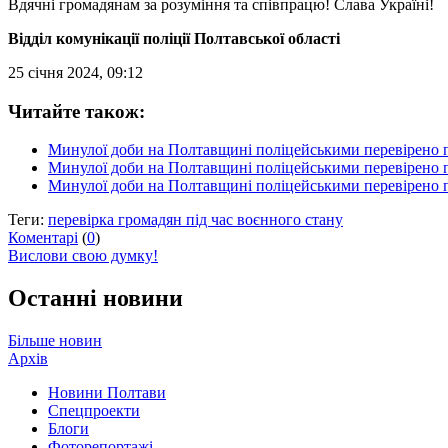
Вдячні громадянам за розуміння та співпрацю! Слава Україні!
Відділ комунікації поліції Полтавської області
25 січня 2024, 09:12
Читайте також:
Минулої доби на Полтавщині поліцейськими перевірено п
Минулої доби на Полтавщині поліцейськими перевірено п
Минулої доби на Полтавщині поліцейськими перевірено п
Теги:
перевірка громадян під час воєнного стану
Коментарі
(
0
)
Вислови свою думку!
Останні новини
Більше новин
Архів
Новини Полтави
Спецпроекти
Блоги
Фоторепортажі