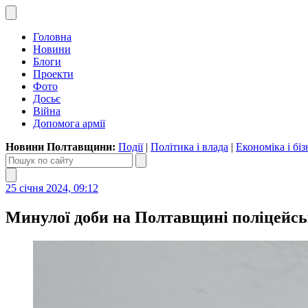
Головна
Новини
Блоги
Проекти
Фото
Досьє
Війна
Допомога армії
Новини Полтавщини:
Події
|
Політика і влада
|
Економіка і біз
25 січня 2024, 09:12
Минулої доби на Полтавщині поліцейськ