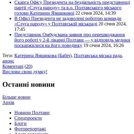
Скарга Офісу Президента на бездіяльність представниці
партії «Слуга народу» та в.о. Полтавського міського
голови Катерини Ямщикової
22 січня 2024, 14:39
В Офісі Президента не задоволені роботою команди
«Слуга народу» у Полтавській міськраді
20 січня 2024,
17:45
Представник Омбудсмана заявив про перешкоджання
його роботі у 2-й лікарні Полтави — у відповідь медики
поскаржилися на його поведінку
19 січня 2024, 16:26
Теги:
Катерина Ямщикова (Бабіч)
,
Полтавська міська рада
,
анонс
Коментарі
(
20
)
Вислови свою думку!
Останні новини
Більше новин
Архів
Новини Полтави
Спецпроекти
Блоги
Фоторепортажі