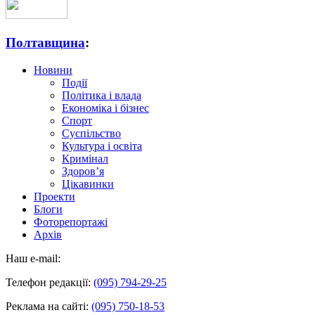
Полтавщина
:
Новини
Події
Політика і влада
Економіка і бізнес
Спорт
Суспільство
Культура і освіта
Кримінал
Здоров’я
Цікавинки
Проекти
Блоги
Фоторепортажі
Архів
Наш e-mail:
Телефон редакції:
(095) 794-29-25
Реклама на сайті:
(095) 750-18-53