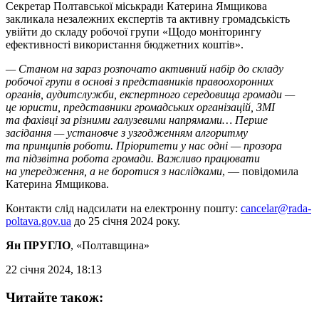
Секретар Полтавської міськради Катерина Ямщикова
закликала незалежних експертів та активну громадськість
увійти до складу робочої групи «Щодо моніторингу
ефективності використання бюджетних коштів».
— Станом на зараз розпочато активний набір до складу
робочої групи в основі з представників правоохоронних
органів, аудитслужби, експертного середовища громади —
це юристи, представники громадських організацій, ЗМІ
та фахівці за різними галузевими напрямами… Перше
засідання — установче з узгодженням алгоритму
та принципів роботи. Пріоритети у нас одні — прозора
та підзвітна робота громади. Важливо працювати
на упередження, а не боротися з наслідками
, — повідомила
Катерина Ямщикова.
Контакти слід надсилати на електронну пошту:
cancelar@rada-
poltava.gov.ua
до 25 січня 2024 року.
Ян ПРУГЛО
, «Полтавщина»
22 січня 2024, 18:13
Читайте також: