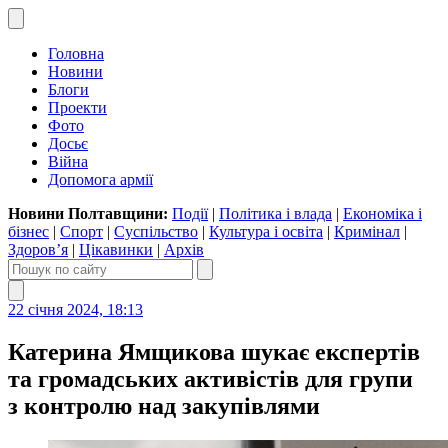
Головна
Новини
Блоги
Проекти
Фото
Досьє
Війна
Допомога армії
Новини Полтавщини:
Події
|
Політика і влада
|
Економіка і
бізнес
|
Спорт
|
Суспільство
|
Культура і освіта
|
Кримінал
|
Здоров’я
|
Цікавинки
|
Архів
22 січня 2024, 18:13
Катерина Ямщикова шукає експертів
та громадських активістів для групи
з контролю над закупівлями