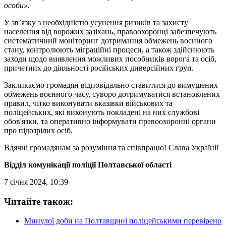
особи».
У зв’язку з необхідністю усунення ризиків та захисту
населення від ворожих зазіхань, правоохоронці забезпечують
систематичний моніторинг дотримання обмежень воєнного
стану, контролюють міграційні процеси, а також здійснюють
заходи щодо виявлення можливих пособників ворога та осіб,
причетних до діяльності російських диверсійних груп.
Закликаємо громадян відповідально ставитися до вимушених
обмежень воєнного часу, суворо дотримуватися встановлених
правил, чітко виконувати вказівки військових та
поліцейських, які виконують покладені на них службові
обов'язки, та оперативно інформувати правоохоронні органи
про підозрілих осіб.
Вдячні громадянам за розуміння та співпрацю! Слава Україні!
Відділ комунікації поліції Полтавської області
7 січня 2024, 10:39
Читайте також:
Минулої доби на Полтавщині поліцейськими перевірено