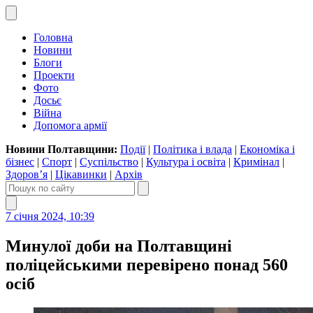
Головна
Новини
Блоги
Проекти
Фото
Досьє
Війна
Допомога армії
Новини Полтавщини:
Події
|
Політика і влада
|
Економіка і
бізнес
|
Спорт
|
Суспільство
|
Культура і освіта
|
Кримінал
|
Здоров’я
|
Цікавинки
|
Архів
7 січня 2024, 10:39
Минулої доби на Полтавщині
поліцейськими перевірено понад 560
осіб