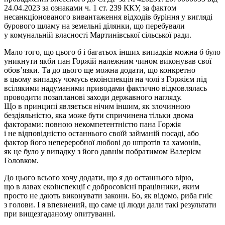
24.04.2023 за ознаками ч. 1 ст. 239 ККУ, за фактом
несанкціонованого вивантаження відходів буріння у вигляді
бурового шламу на земельні ділянки, що перебували
у комунальній власності Мартинівської сільської ради.
Мало того, що цього б і багатьох інших випадків можна б було
уникнути якби пан Горжій належним чином виконував свої
обов’язки. Та до цього ще можна додати, що конкретно
в цьому випадку чомусь екоінспекція на чолі з Горжієм під
всілякими надуманими приводами фактично відмовлялась
проводити позапланові заходи державного нагляду.
Що в принципі являється нічим іншим, як злочинною
бездіяльністю, яка може бути спричинена тільки двома
факторами: повною некомпетентністю пана Горжія
і не відповідністю останнього своїй займаній посаді, або
фактор його непереробної любові до шпротів та хамонів,
як це було у випадку з його давнім побратимом Валерієм
Головком.
До цього всього хочу додати, що я до останнього вірю,
що в лавах екоінспекції є добросовісні працівники, яким
просто не дають виконувати закони. Бо, як відомо, риба гніє
з голови. І я впевнений, що саме ці люди дали такі результати
при вищезгаданому опитуванні.