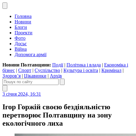
Головна
Новини
Блоги
Проекти
Фото
Досьє
Війна
Допомога армії
Новини Полтавщини:
Події
|
Політика і влада
|
Економіка і
бізнес
|
Спорт
|
Суспільство
|
Культура і освіта
|
Кримінал
|
Здоров’я
|
Цікавинки
|
Архів
3 січня 2024, 16:31
Ігор Горжій своєю бездіяльністю
перетворює Полтавщину на зону
екологічного лиха