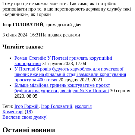
Тому про це не можна мовчати. Так само, як і потрібно
розповідати про те, в що перетворюють державну службу такі
«керівники», як Горжій
Ігор ГОЛОВАТИЙ
, громадський діяч
3 січня 2024, 16:31
На правах реклами
Читайте також:
Роман Стегній: У Полтаві гримлять корупційні
корпоративи
31 грудня 2023, 17:04
У Полтаві 6 років будують харчоблок для початкової
школи: вже на фінальній стадії замовили коригування
проєкту за 400 тисяч
20 грудня 2023, 20:21
Більше мільйона гривень коштуватиме проєкт
будівництва укриття для ліцею № 3 в Полтаві
30 серпня
2023, 08:05
Теги:
Ігор Горжій
,
Ігор Головатий
,
екологія
Коментарі
(
18
)
Вислови свою думку!
Останні новини