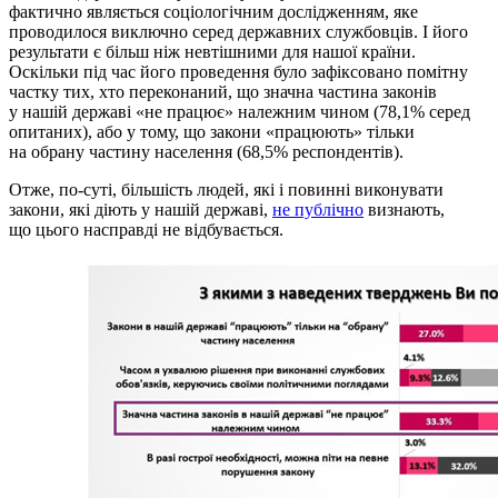
фактично являється соціологічним дослідженням, яке
проводилося виключно серед державних службовців. І його
результати є більш ніж невтішними для нашої країни.
Оскільки під час його проведення було зафіксовано помітну
частку тих, хто переконаний, що значна частина законів
у нашій державі «не працює» належним чином (78,1% серед
опитаних), або у тому, що закони «працюють» тільки
на обрану частину населення (68,5% респондентів).
Отже, по-суті, більшість людей, які і повинні виконувати
закони, які діють у нашій державі,
не публічно
визнають,
що цього насправді не відбувається.