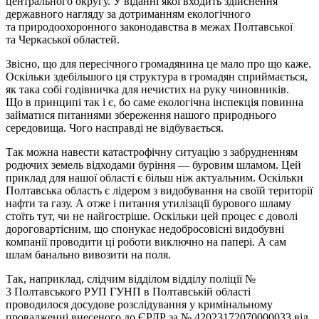
центрального округу. У віданні якої входить здійснення
державного нагляду за дотриманням екологічного
та природоохоронного законодавства в межах Полтавської
та Черкаської областей.
Звісно, що для пересічного громадянина це мало про що каже.
Оскільки здебільшого ця структура в громадян сприймається,
як така собі годівничка для нечистих на руку чиновників.
Що в принципі так і є, бо саме екологічна інспекція повинна
займатися питаннями збереження нашого природнього
середовища. Чого насправді не відбувається.
Так можна навести катастрофічну ситуацію з забрудненням
родючих земель відходами буріння — буровим шламом. Цей
приклад для нашої області є більш ніж актуальним. Оскільки
Полтавська область є лідером з видобування на своїй території
нафти та газу. А отже і питання утилізації бурового шламу
стоїть тут, чи не найгостріше. Оскільки цей процес є доволі
дороговартісним, що спонукає недобросовісні видобувні
компанії проводити ці роботи виключно на папері. А сам
шлам банально вивозити на поля.
Так, наприклад, слідчим відділом відділу поліції №
3 Полтавського РУП ГУНП в Полтавській області
проводилося досудове розслідування у кримінальному
провадженні внесеного до ЄРДР за № 42023172070000033 від