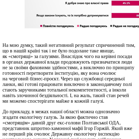
На мою думку, такий негативний результат спричинений тим,
що в нашій країні так і не було подолане таке явище,
як «смотрящі» за галузями. Внаслідок чого на керівні посади
в органах державної влади продовжують призначатися люди
не за своїми фаховими здібностями, а виключно по принципу
готовності перетворити інституцію, яку вона очолює
на черговий бізнес-проєкт. Через що службовці середньої
ланки, які готові працювати виключно в законодавчому полі
стають заручниками тотальної некомпетентності, а інколи
навіть злочинної бездіяльності. І, на жаль, такий стан речей
ми можемо спостерігати майже в кожній галузі.
До прикладу, в межах нашої області можна однозначно
згадати екологічну галузь. За якою фактично став
«смотрящім» давній друг екс-голови Полтавської ОДА,
представник шпротно-хамонної мафії Ігор Горжій. Який вже
не перший рік очолює Державну екологічну інспекцію