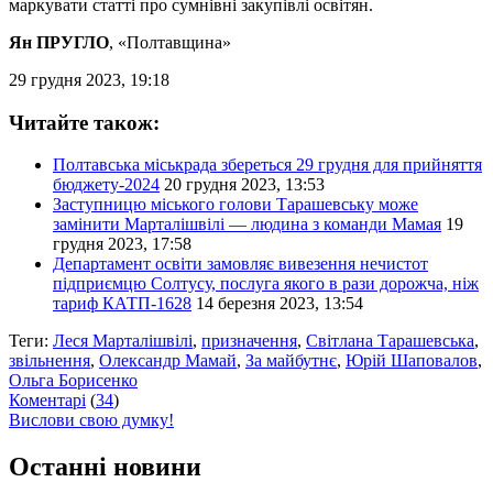
маркувати статті про сумнівні закупівлі освітян.
Ян ПРУГЛО
, «Полтавщина»
29 грудня 2023, 19:18
Читайте також:
Полтавська міськрада збереться 29 грудня для прийняття
бюджету-2024
20 грудня 2023, 13:53
Заступницю міського голови Тарашевську може
замінити Марталішвілі — людина з команди Мамая
19
грудня 2023, 17:58
Департамент освіти замовляє вивезення нечистот
підприємцю Солтусу, послуга якого в рази дорожча, ніж
тариф КАТП-1628
14 березня 2023, 13:54
Теги:
Леся Марталішвілі
,
призначення
,
Світлана Тарашевська
,
звільнення
,
Олександр Мамай
,
За майбутнє
,
Юрій Шаповалов
,
Ольга Борисенко
Коментарі
(
34
)
Вислови свою думку!
Останні новини