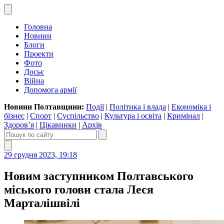
Головна
Новини
Блоги
Проекти
Фото
Досьє
Війна
Допомога армії
Новини Полтавщини:
Події
|
Політика і влада
|
Економіка і
бізнес
|
Спорт
|
Суспільство
|
Культура і освіта
|
Кримінал
|
Здоров’я
|
Цікавинки
|
Архів
29 грудня 2023, 19:18
Новим заступником Полтавського
міського голови стала Леся
Марталішвілі