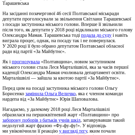
Тарашевська
На засіданні позачергової 46 сесії Полтавської міськради
депутати проголосували за звільнення Світлани Тарашевської
з посади заступника міського голови. Вперше її звільнили
після того, як депутати у 2018 році відкликали міського голову
Олександра Мамая. Тарашевська тоді
подала до суду
і навіть
виграла процес, однак, на посаду так і не повернулася.
У 2020 році її було обрано депутатом Полтавської обласної
ради від партії «За Майбутнє».
Як і
прогнозувала
«Полтавщина», новим заступником
міського голови стала Леся Марталішвілі, яка за часів першої
каденції Олександра Мамая очолювала департамент освіти.
Марталішвілі — зайшла за квотою партії «За Майбутнє».
Перед цим на посаді заступника міського голови Ольгу
Борисенко
замінила Ольга Величко
, яка є членом команди
нардепа від «За Майбутнє» Юрія Шаповалова.
Нагадаємо, у далекому 2018 році Леся Марталішвілі
образилася на першоквітневий жарт «Полтавщини» про
заборону поборів з батьків учнів шкіл
, затаврувавши такий
недолугий жарт фразою «Фу-фу-фу!». У відповідь
ми увіковічнили її реакцію
у вигляді тегу
, яким почали