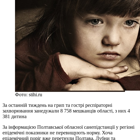
Фото: stihi.ru
За останній тиждень на грип та гострі респіраторні
захворювання занедужали 8 758 мешканців області, з них 4
381 дитина
За інформацією Полтавської обласної санепідстанції у регіоні
епідемічні показники не перевищують норму. Хоча
епідемічний поріг вже перетнули Полтава, Лубни та