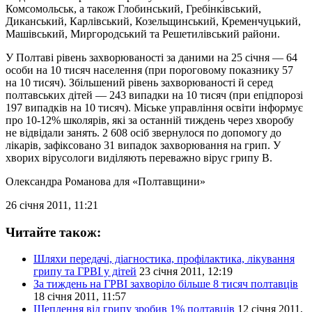
Комсомольськ, а також Глобинський, Гребінківський,
Диканський, Карлівський, Козельщинський, Кременчуцький,
Машівський, Миргородський та Решетилівський райони.
У Полтаві рівень захворюваності за даними на 25 січня — 64
особи на 10 тисяч населення (при пороговому показнику 57
на 10 тисяч). Збільшений рівень захворюваності й серед
полтавських дітей — 243 випадки на 10 тисяч (при епідпорозі
197 випадків на 10 тисяч). Міське управління освіти інформує
про 10-12% школярів, які за останній тиждень через хворобу
не відвідали занять. 2 608 осіб звернулося по допомогу до
лікарів, зафіксовано 31 випадок захворювання на грип. У
хворих вірусологи виділяють переважно вірус грипу В.
Олександра Романова
для «Полтавщини»
26 січня 2011, 11:21
Читайте також:
Шляхи передачі, діагностика, профілактика, лікування
грипу та ГРВІ у дітей
23 січня 2011, 12:19
За тиждень на ГРВІ захворіло більше 8 тисяч полтавців
18 січня 2011, 11:57
Щеплення від грипу зробив 1% полтавців
12 січня 2011,