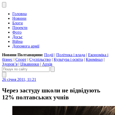
Головна
Новини
Блоги
Проекти
Фото
Досьє
Війна
Допомога армії
Новини Полтавщини:
Події
|
Політика і влада
|
Економіка і
бізнес
|
Спорт
|
Суспільство
|
Культура і освіта
|
Кримінал
|
Здоров’я
|
Цікавинки
|
Архів
26 січня 2011, 11:21
Через застуду школи не відвідують
12% полтавських учнів