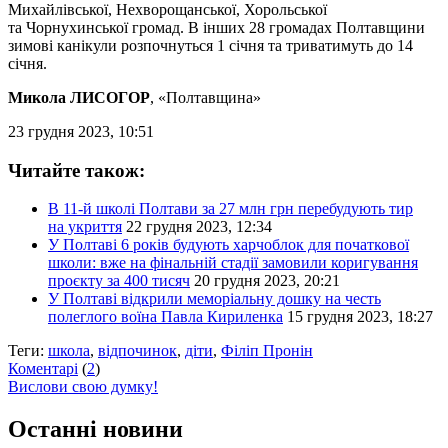
Михайлівської, Нехворощанської, Хорольської
та Чорнухинської громад. В інших 28 громадах Полтавщини
зимові канікули розпочнуться 1 січня та триватимуть до 14
січня.
Микола ЛИСОГОР
, «Полтавщина»
23 грудня 2023, 10:51
Читайте також:
В 11-й школі Полтави за 27 млн грн перебудують тир
на укриття
22 грудня 2023, 12:34
У Полтаві 6 років будують харчоблок для початкової
школи: вже на фінальній стадії замовили коригування
проєкту за 400 тисяч
20 грудня 2023, 20:21
У Полтаві відкрили меморіальну дошку на честь
полеглого воїна Павла Кириленка
15 грудня 2023, 18:27
Теги:
школа
,
відпочинок
,
діти
,
Філіп Пронін
Коментарі
(
2
)
Вислови свою думку!
Останні новини