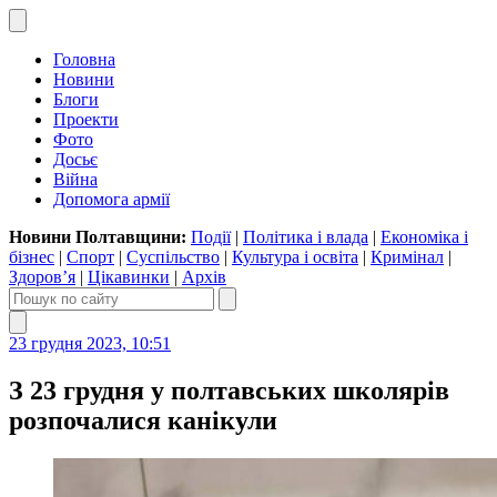
Головна
Новини
Блоги
Проекти
Фото
Досьє
Війна
Допомога армії
Новини Полтавщини:
Події
|
Політика і влада
|
Економіка і
бізнес
|
Спорт
|
Суспільство
|
Культура і освіта
|
Кримінал
|
Здоров’я
|
Цікавинки
|
Архів
23 грудня 2023, 10:51
З 23 грудня у полтавських школярів
розпочалися канікули