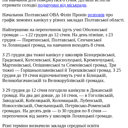
отримати солодкі
подарунки від міськради
.
Начальник Полтавської ОВА Філіп Пронін
розповів
про
графік зимових канікул у різних закладах Полтавської області.
Найпершими на перепочинок ідуть учні Оболонської
громади — з 22 грудня до 12 січня. На день пізніше, з 23
грудня — Пирятинської, Полтавської, Сенчанської
та Лохвицької громад, на навчання виходять 8 січня.
З 25 грудня два тижні канікул у школярів Білоцерківської,
Градизької, Котелевської, Краснолуцької, Кременчуцької,
Мартинівської, Опішнянської та Семенівської громад. Три
тижні — Горішньоплавнівської й Терешківської громад. З 25
грудня до 19 січня відпочиватимуть учні в Білицькій,
Великобагачанській та Великорублівській громадах.
З 29 грудня до 12 січня погодили канікули в Диканській
громаді. На два дні довше, до 14 січня, — в Гоголівській,
Заводській, Кобеляцькій, Коломацькій, Лубенській,
Новоселівській, Омельницькій, Петрівсько-Роменській
громадах. На десять днів — із 30 грудня по 8 січня —
перепочинок від занять у школярів Лохвицької громади.
Різні терміни визначили заклади середньої освіти