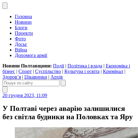
Головна
Новини
Блоги
Проекти
Фото
Досьє
Війна
Допомога армії
Новини Полтавщини:
Події
|
Політика і влада
|
Економіка і
бізнес
|
Спорт
|
Суспільство
|
Культура і освіта
|
Кримінал
|
Здоров’я
|
Цікавинки
|
Архів
20 грудня 2023, 11:09
У Полтаві через аварію залишилися
без світла будинки на Половках та Яру