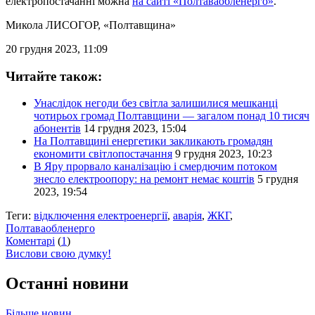
електропостачанні можна
на сайті «Полтаваобленерго»
.
Микола ЛИСОГОР
, «Полтавщина»
20 грудня 2023, 11:09
Читайте також:
Унаслідок негоди без світла залишилися мешканці
чотирьох громад Полтавщини — загалом понад 10 тисяч
абонентів
14 грудня 2023, 15:04
На Полтавщині енергетики закликають громадян
економити світлопостачання
9 грудня 2023, 10:23
В Яру прорвало каналізацію і смердючим потоком
знесло електроопору: на ремонт немає коштів
5 грудня
2023, 19:54
Теги:
відключення електроенергії
,
аварія
,
ЖКГ
,
Полтаваобленерго
Коментарі
(
1
)
Вислови свою думку!
Останні новини
Більше новин