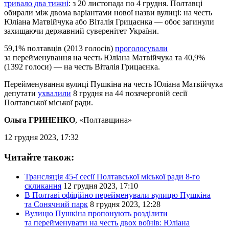
тривало два тижні
: з 20 листопада по 4 грудня. Полтавці
обирали між двома варіантами нової назви вулиці: на честь
Юліана Матвійчука або Віталія Грицаєнка — обоє загинули
захищаючи державний суверенітет України.
59,1% полтавців (2013 голосів)
проголосували
за перейменування на честь Юліана Матвійчука та 40,9%
(1392 голоси) — на честь Віталія Грицаєнка.
Перейменування вулиці Пушкіна на честь Юліана Матвійчука
депутати
ухвалили
8 грудня на 44 позачерговій сесії
Полтавської міської ради.
Ольга ГРИНЕНКО
, «Полтавщина»
12 грудня 2023, 17:32
Читайте також:
Трансляція 45-ї сесії Полтавської міської ради 8-го
скликання
12 грудня 2023, 17:10
В Полтаві офіційно перейменували вулицю Пушкіна
та Сонячний парк
8 грудня 2023, 12:28
Вулицю Пушкіна пропонують розділити
та перейменувати на честь двох воїнів: Юліана