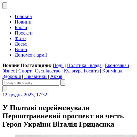
Головна
Новини
Блоги
Проекти
Фото
Досьє
Війна
Допомога армії
Новини Полтавщини:
Події
|
Політика і влада
|
Економіка і
бізнес
|
Спорт
|
Суспільство
|
Культура і освіта
|
Кримінал
|
Здоров’я
|
Цікавинки
|
Архів
12 грудня 2023, 17:32
У Полтаві перейменували
Першотравневий проспект на честь
Героя України Віталія Грицаєнка