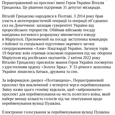
Першотравневий на проспект імені Героя України Віталія
Грицаєнка. Це рішення підтримав 31 депутат міськради.
Віталій Грицаєнко народився в Полтаві. З 2014 року брав
участь в антитерористичній операції та операції об’єднаних
сил на Донеччини: захищав суверенітет України від
проросійських терористів. Обіймав військову посаду
навідника вогневого розрахунку мінометного взводу
в Маріуполі. Призначений на посаду заступника командира
з бойової та спеціальної підготовки окремого загону
спецпризначення «Азов» Нацгвардії України. Загинув торік
19 березня: воїн отримав осколкові поранення під час оборони
Маріуполя від російських окупантів. 2 квітня 2022 року
Віталію Грицаєнку присвоїли звання Героя України посмертно
з удостоєнням ордену «Золота Зірка». У 31-річного захисника
України лишились батьки, дружина та син.
За інформацією джерел «Полтавщини», Першотравневий
проспект був виключений з четвертої черги перейменування.
Зміну назви цього геоніму відклали, щоб «забронювати»
проспект для перейменування на честь полеглого воїна, який
набере меншу кількість голосів під час опитування щодо
перейменування вулиці Пушкіна.
Електронне голосування за перейменування вулиці Пушкіна