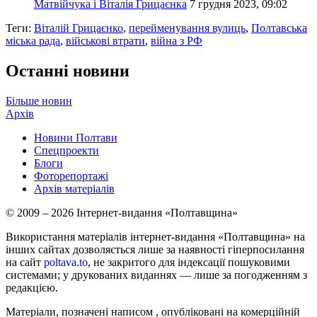
Матвійчука і Віталія Грицаєнка
7 грудня 2023, 09:02
Теги:
Віталій Грицаєнко
,
перейменування вулиць
,
Полтавська
міська рада
,
військові втрати
,
війна з РФ
Останні новини
Більше новин
Архів
Новини Полтави
Спецпроекти
Блоги
Фоторепортажі
Архів матеріалів
© 2009 – 2026 Інтернет-видання «Полтавщина»
Використання матеріалів інтернет-видання «Полтавщина» на
інших сайтах дозволяється лише за наявності гіперпосилання
на сайт
poltava.to
, не закритого для індексації пошуковими
системами; у друкованих виданнях — лише за погодженням з
редакцією.
Матеріали, позначені написом
, опубліковані на комерційній